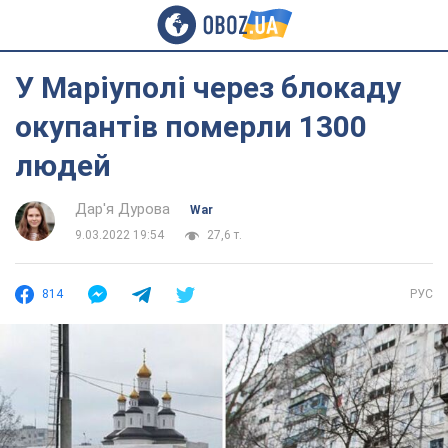
У Маріуполі через блокаду
окупантів померли 1300
людей
Дар'я Дурова
War
9.03.2022 19:54
27,6 т.
814
РУС