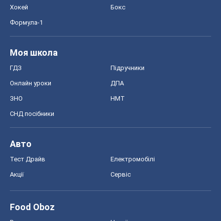
Хокей
Бокс
Формула-1
Моя школа
ГДЗ
Підручники
Онлайн уроки
ДПА
ЗНО
НМТ
СНД посібники
Авто
Тест Драйв
Електромобілі
Акції
Сервіс
Food Oboz