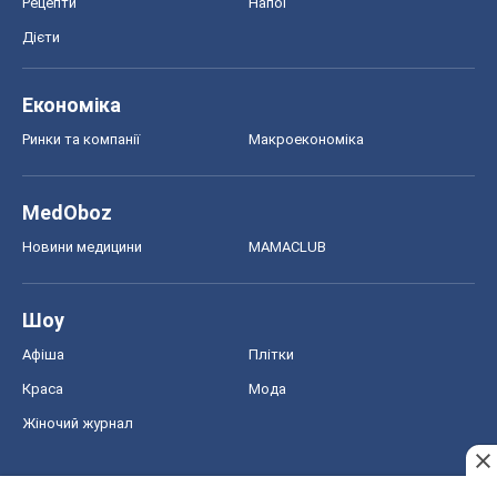
Рецепти
Напої
Дієти
Економіка
Ринки та компанії
Макроекономіка
MedOboz
Новини медицини
MAMACLUB
Шоу
Афіша
Плітки
Краса
Мода
Жіночий журнал