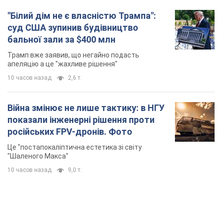
"Білий дім не є власністю Трампа":
суд США зупинив будівництво
бальної зали за $400 млн
Трамп вже заявив, що негайно подасть
апеляцію а це "жахливе рішення"
10 часов назад
2,6 т.
Війна змінює не лише тактику: в НГУ
показали інженерні рішення проти
російських FPV-дронів. Фото
Це "постапокаліптична естетика зі світу
"Шаленого Макса"
10 часов назад
9,0 т.