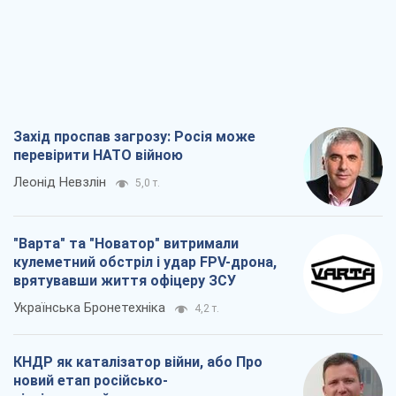
Захід проспав загрозу: Росія може
перевірити НАТО війною
Леонід Невзлін
5,0 т.
"Варта" та "Новатор" витримали
кулеметний обстріл і удар FPV-дрона,
врятувавши життя офіцеру ЗСУ
Українська Бронетехніка
4,2 т.
КНДР як каталізатор війни, або Про
новий етап російсько-