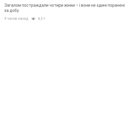
Загалом постраждали чотири жінки – і вони не єдині поранені
за добу
9 часов назад
4,3 т.