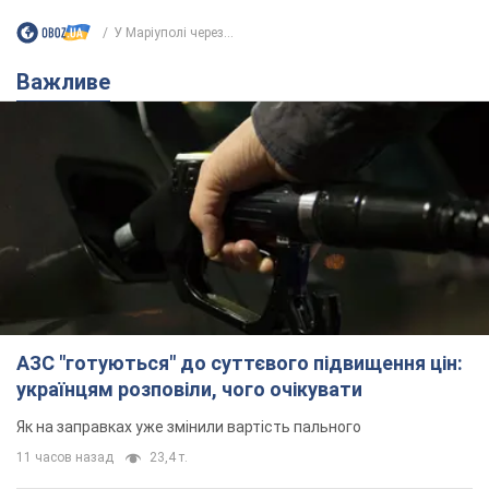
У Маріуполі через...
Важливе
АЗС "готуються" до суттєвого підвищення цін:
українцям розповіли, чого очікувати
Як на заправках уже змінили вартість пального
11 часов назад
23,4 т.