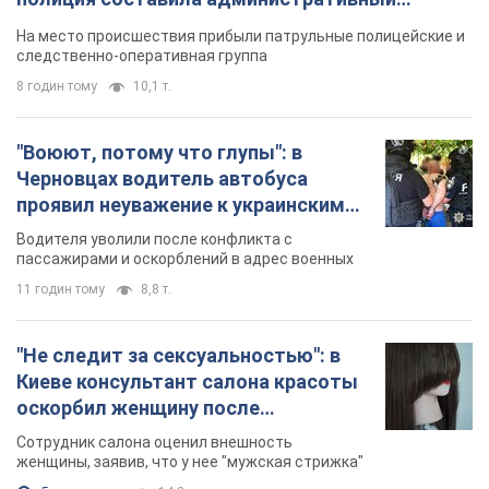
протокол. Видео
На место происшествия прибыли патрульные полицейские и
следственно-оперативная группа
8 годин тому
10,1 т.
"Воюют, потому что глупы": в
Черновцах водитель автобуса
проявил неуважение к украинским
военным и поплатился за это.
Водителя уволили после конфликта с
Видео
пассажирами и оскорблений в адрес военных
11 годин тому
8,8 т.
"Не следит за сексуальностью": в
Киеве консультант салона красоты
оскорбил женщину после
химиотерапии, разгорелся скандал.
Сотрудник салона оценил внешность
Фото
женщины, заявив, что у нее "мужская стрижка"