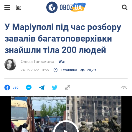
У Маріуполі під час розбору
завалів багатоповерхівки
знайшли тіла 200 людей
Ольга Ганюкова
War
24.05.2022 10:55
1 хвилина
20,2 т.
580
РУС