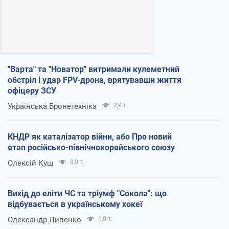
"Варта" та "Новатор" витримали кулеметний
обстріл і удар FPV-дрона, врятувавши життя
офіцеру ЗСУ
Українська Бронетехніка
2,9 т.
КНДР як каталізатор війни, або Про новий
етап російсько-північнокорейського союзу
Олексій Кущ
3,0 т.
Вихід до еліти ЧС та тріумф "Сокола": що
відбувається в українському хокеї
Олександр Липенко
1,0 т.