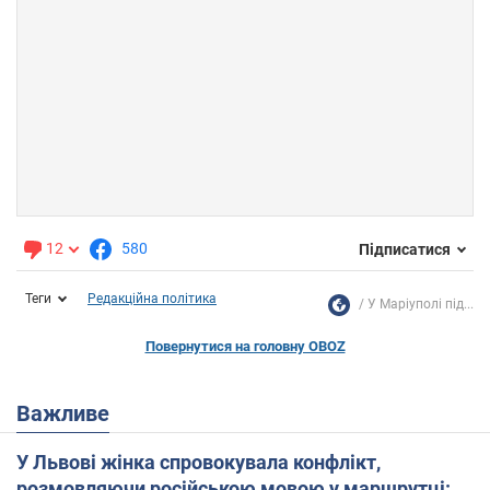
12
580
Підписатися
Теги
Редакційна політика
У Маріуполі під...
Повернутися на головну OBOZ
Важливе
У Львові жінка спровокувала конфлікт,
розмовляючи російською мовою у маршрутці: