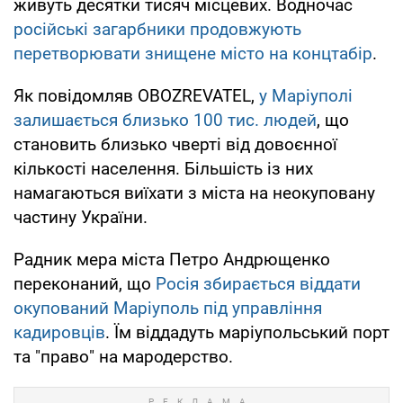
живуть десятки тисяч місцевих. Водночас
російські загарбники продовжують
перетворювати знищене місто на концтабір
.
Як повідомляв OBOZREVATEL,
у Маріуполі
залишається близько 100 тис. людей
, що
становить близько чверті від довоєнної
кількості населення. Більшість із них
намагаються виїхати з міста на неокуповану
частину України.
Радник мера міста Петро Андрющенко
переконаний, що
Росія збирається віддати
окупований Маріуполь під управління
кадировців
. Їм віддадуть маріупольський порт
та "право" на мародерство.