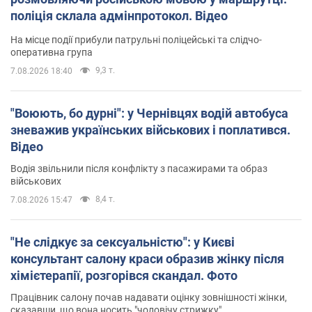
поліція склала адмінпротокол. Відео
На місце події прибули патрульні поліцейські та слідчо-
оперативна група
9,3 т.
7.08.2026 18:40
"Воюють, бо дурні": у Чернівцях водій автобуса
зневажив українських військових і поплатився.
Відео
Водія звільнили після конфлікту з пасажирами та образ
військових
8,4 т.
7.08.2026 15:47
"Не слідкує за сексуальністю": у Києві
консультант салону краси образив жінку після
хімієтерапії, розгорівся скандал. Фото
Працівник салону почав надавати оцінку зовнішності жінки,
сказавши, що вона носить "чоловічу стрижку"