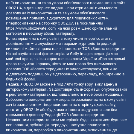
на їх використання та за умови обов'язкового посилання на сайт
OBOZ.UA, а для інтернет-видань - при отриманні письмового
дозволу на їх використання та за умови обов'язкового
розміщення прямого, відкритого для пошукових систем,
гіперпосилання на сторінку OBOZ.UA за посиланням
https://www.obozrevatel.com
, на якій розміщено оригінальний
матеріал в першому абзаці матеріалу.
Всі матеріали на цьому сайті, в тому числі інтерв’ю, статті,
дослідження – є службовими творами журналістів редакції,
виключні майнові права на які належать ТОВ «Золота середина».
На всі опубліковані фотоматеріали Getty Images редакція має
майнові права, які захищаються законом України «Про авторські
права та суміжні права», ніхто не має права без письмового
дозволу ТОВ «Золота середина» їх використовувати, вони не
підлягають подальшому відтворенню, перекладу, поширенню в
будь-якій формі.
Редакція OBOZ.UA може не поділяти точку зору, викладену в
авторському матеріалі. За достовірність інформації, опублікованої
в рекламних матеріалах, відповідальність несе рекламодавець.
Заборонено використання матеріалів розміщених на цьому сайті,
хоч із зазначенням гіперпосилання на сторінку цього сайту,
логотипу OBOZ.UA або будь-якого іншого згадування, але без
письмового дозволу Редакції/ТОВ «Золота середина»
Незаконним використанням матеріалів буде вважатися: будь-яке
копiювання, публiкацiя, передрук, наступне поширення,
використання, переробка з використанням, включенням до