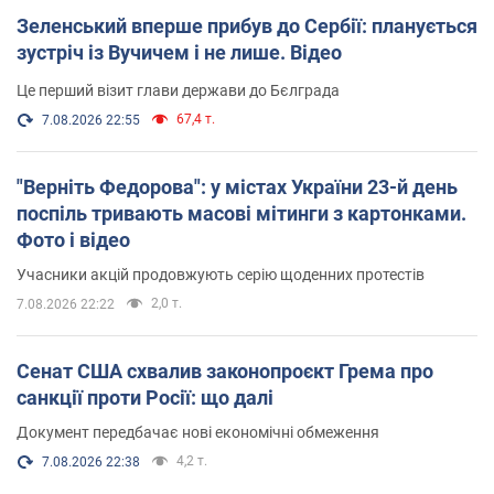
Зеленський вперше прибув до Сербії: планується
зустріч із Вучичем і не лише. Відео
Це перший візит глави держави до Бєлграда
67,4 т.
7.08.2026 22:55
"Верніть Федорова": у містах України 23-й день
поспіль тривають масові мітинги з картонками.
Фото і відео
Учасники акцій продовжують серію щоденних протестів
2,0 т.
7.08.2026 22:22
Сенат США схвалив законопроєкт Грема про
санкції проти Росії: що далі
Документ передбачає нові економічні обмеження
4,2 т.
7.08.2026 22:38