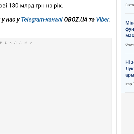
і Пу
ві 130 млрд грн на рік.
Вікт
 у нас у
Telegram-каналі
OBOZ.UA та
Viber
.
Мін
фун
мас
Олек
Ні 
Лук
арм
Ігар