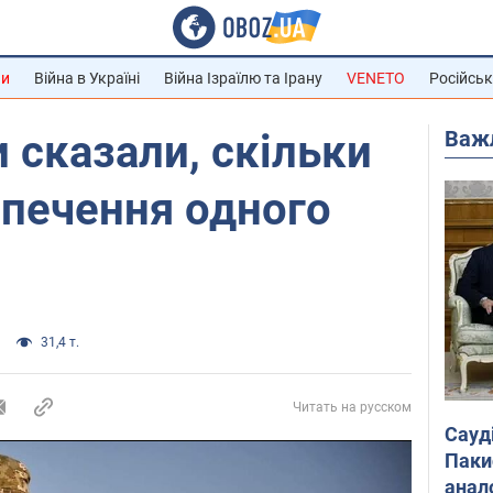
ни
Війна в Україні
Війна Ізраїлю та Ірану
VENETO
Російськ
Важ
 сказали, скільки
зпечення одного
31,4 т.
Читать на русском
Сауд
Паки
анал