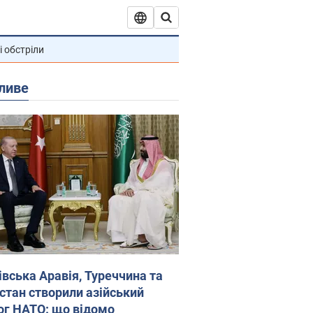
і обстріли
ливе
івська Аравія, Туреччина та
стан створили азійський
ог НАТО: що відомо