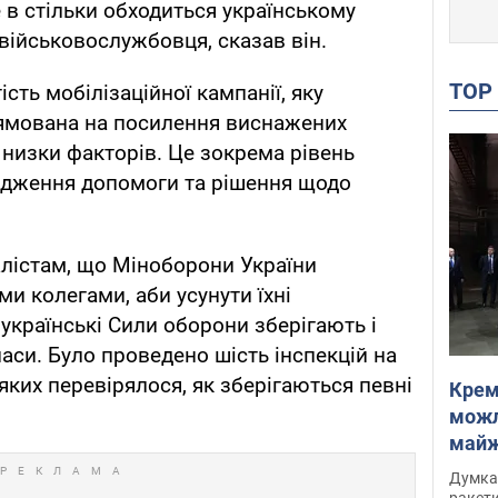
в стільки обходиться українському
ійськовослужбовця, сказав він.
TO
сть мобілізаційної кампанії, яку
рямована на посилення виснажених
 низки факторів. Це зокрема рівень
одження допомоги та рішення щодо
лістам, що Міноборони України
и колегами, аби усунути їхні
українські Сили оборони зберігають і
аси. Було проведено шість інспекцій на
 яких перевірялося, як зберігаються певні
Крем
можл
майже
Інте
Думка,
ракети