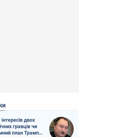
ки
г інтересів двох
ічних гравців чи
мний план Трампа