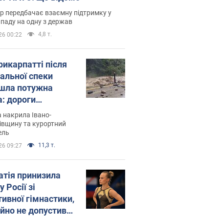
р передбачає взаємну підтримку у
ападу на одну з держав
4,8 т.
26 00:22
рикарпатті після
альної спеки
шла потужна
а: дороги
творились на
 накрила Івано-
. Відео
івщину та курортний
ель
11,3 т.
26 09:27
атія принизила
у Росії зі
тивної гімнастики,
ійно не допустивши