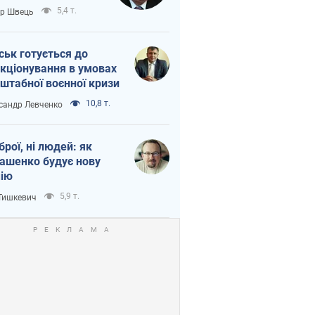
тіна?
5,4 т.
ор Швець
ськ готується до
кціонування в умовах
штабної воєнної кризи
10,8 т.
сандр Левченко
зброї, ні людей: як
ашенко будує нову
ію
5,9 т.
 Тишкевич