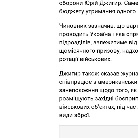
оборони Юрій Джигир. Саме 
бюджету утримання одного в
Чиновник зазначив, що варті
проводить Україна і яка сп
підрозділів, залежатиме від
щомісячного призову, надх
ротації військових.
Джигир також сказав журна
співпрацює з американським
занепокоєння щодо того, як 
розміщують західні боєприп
військових об’єктах, під час
види зброї.