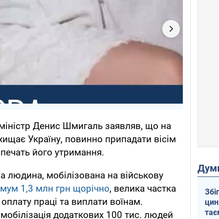
міністр Денис Шмигаль заявляв, що на
хищає Україну, повинно припадати вісім
зпечать його утримання.
Дум
а людина, мобілізована на військову
імум 1,3 млн грн щорічно
, велика частка
Збі
оплату праці та виплати воїнам.
цин
тає
 мобілізація додаткових 100 тис. людей