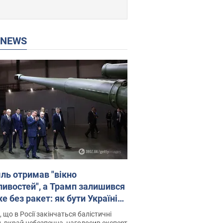
P NEWS
ль отримав "вікно
ивостей", а Трамп залишився
 без ракет: як бути Україні?
рв’ю з Мельником
 що в Росії закінчаться балістичні
, вкрай небезпечна, наголосив експерт