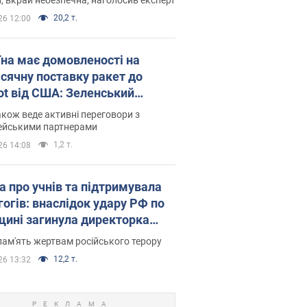
20,2 т.
26 12:00
їна має домовленості на
сячну поставку ракет до
iot від США: Зеленський
рив подробиці
акож веде активні переговори з
ейськими партнерами
1,2 т.
26 14:08
а про учнів та підтримувала
гогів: внаслідок удару РФ по
щині загинула директорка
ького ліцею, її чоловік та онук
пам'ять жертвам російського терору
12,2 т.
26 13:32