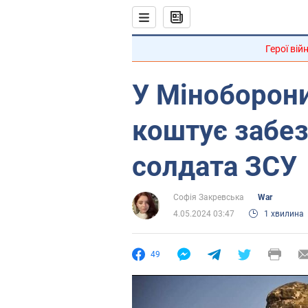
Герої вій
У Міноборони
коштує забе
солдата ЗСУ
Софія Закревська
War
4.05.2024 03:47
1 хвилина
49