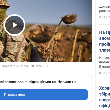
Догові
разі н
8.08.20
Play Video
На П
аном
прой
злив
пере
Негода
річки
Франк
Буков
8.08.20
сі головного — підпишіться на Новини на
Хорв
збірн
Підписатися
спор
офіц