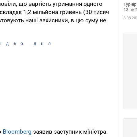
до ч
повіли, що вартість утримання одного
Турнір
осно
13 по 
складає 1,2 мільйона гривень (30 тисяч
8.08.20
стовують наші захисники, в цю суму не
ідео дня
ю
Bloomberg
заявив заступник міністра