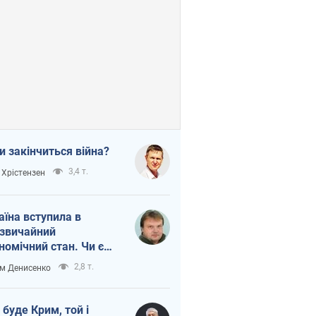
и закінчиться війна?
3,4 т.
 Хрістензен
аїна вступила в
звичайний
номічний стан. Чи є
тло вкінці тунелю?
2,8 т.
м Денисенко
 буде Крим, той і