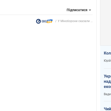
Підписатися
У Міноборони сказали ...
Кол
Юрій
Укр
над
еко
сві
Вади
Чий