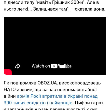
піднесли типу "навіть Грішник 300-й". Але в
нього легкі... Залишився там", – сказала вона.
Як повідомляв OBOZ.UA, високопосадовець
НАТО заявив, що за час повномасштабної
війни
армія Росії втратила в Україні понад
300 тисяч солдатів і найманців.
Цифри втрат
у загарбників у рази перевищують ті, яких