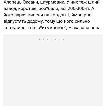
Хлопець Оксани, штурмовик. У них теж цілий
взвод, коротше, роз*бали, всі 200-300-ті. А
його зараз вивели на кордон. І, ймовірно,
відпустять додому, тому що його сильно
контузило, і він с*ить кров'ю", – сказала вона.