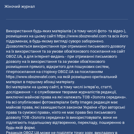
Жіночий журнал
Використання будь-яких матеріалів ( в тому числі фото- та відео-),
розміщених на цьому сайті
https://www.obozrevatel.com
та всіх його
піддоменах, в будь-якому вигляді суворо заборонено.
Дозволяється використання при отриманні письмового дозволу
на їх використання та за умови обов'язкового посилання на сайт
OBOZ.UA, а для інтернет-видань - при отриманні письмового
дозволу на їх використання та за умови обов'язкового
розміщення прямого, відкритого для пошукових систем,
гіперпосилання на сторінку OBOZ.UA за посиланням
https://www.obozrevatel.com
, на якій розміщено оригінальний
матеріал в першому абзаці матеріалу.
Всі матеріали на цьому сайті, в тому числі інтерв’ю, статті,
дослідження – є службовими творами журналістів редакції,
виключні майнові права на які належать ТОВ «Золота середина».
На всі опубліковані фотоматеріали Getty Images редакція має
майнові права, які захищаються законом України «Про авторські
права та суміжні права», ніхто не має права без письмового
дозволу ТОВ «Золота середина» їх використовувати, вони не
підлягають подальшому відтворенню, перекладу, поширенню в
будь-якій формі.
Редакція OBOZ.UA може не поділяти точку зору, викладену в