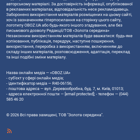
авторському матеріалі. За достовірність інформації, опублікованої
в рекламних матеріалах, відповідальність несе рекламодавець.
Заборонено використання матеріалів розміщених на цьому сайті,
хоч із зазначенням гіперпосилання на сторінку цього сайту,
логотипу OBOZ.UA або будь-якого іншого згадування, але без
письмового дозволу Редакції/ТОВ «Золота середина»
Незаконним використанням матеріалів буде вважатися: будь-яке
копiювання, публiкацiя, передрук, наступне поширення,
використання, переробка з використанням, включенням до
складу інших матеріалів, розповсюдження, адаптація, переклад
та інші подібні зміни матеріалу.
Назва онлайн медіа — «OBOZ.UA»
- суб'єкт у сфері онлайн медіа;
- ідентифікатор медіа — R40-06156;
- поштова адреса — вул. Деревообробна, буд. 7, м. Київ, 01013;
- адреса електронної пошти —
[email protected]
; - телефон — (044)
585 46 20
© 2026 Всі права захищені, ТОВ "Золота середина".