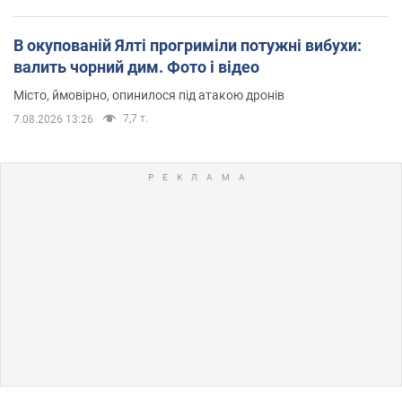
В окупованій Ялті прогриміли потужні вибухи:
валить чорний дим. Фото і відео
Місто, ймовірно, опинилося під атакою дронів
7,7 т.
7.08.2026 13:26