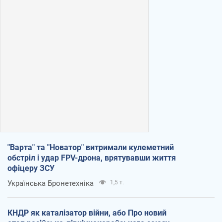
"Варта" та "Новатор" витримали кулеметний
обстріл і удар FPV-дрона, врятувавши життя
офіцеру ЗСУ
Українська Бронетехніка
1,5 т.
КНДР як каталізатор війни, або Про новий