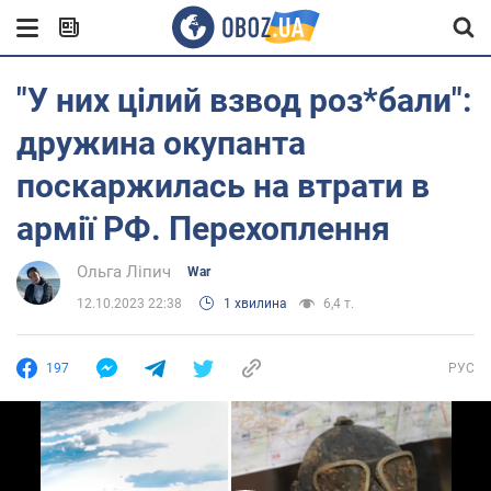
"У них цілий взвод роз*бали":
дружина окупанта
поскаржилась на втрати в
армії РФ. Перехоплення
Ольга Ліпич
War
12.10.2023 22:38
1 хвилина
6,4 т.
197
РУС