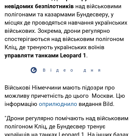
невідомих безпілотників
над військовими
полігонами та казармами Бундесверу, у
місцях де проводяться навчання українських
військових. Зокрема, дрони регулярно
спостерігаються над військовим полігоном
Кліц, де тренують українських воїнів
управляти танками Leopard 1
.
Відео дня
Військові Німеччини мають підозри про
можливу причетність до цього Москви. Цю
інформацію
оприлюднило
видання Bild.
"Дрони регулярно помічають над військовим
полігоном Кліц, де Бундесвер тренує
українців на танках Leopard 1. На інших базах