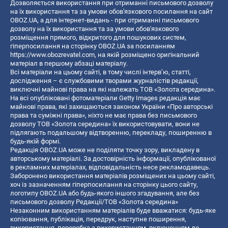
Дозволяється використання при отриманні письмового дозволу
на їх використання та за умови обов'язкового посилання на сайт
OBOZ.UA, а для інтернет-видань - при отриманні письмового
дозволу на їх використання та за умови обов'язкового
розміщення прямого, відкритого для пошукових систем,
гіперпосилання на сторінку OBOZ.UA за посиланням
https://www.obozrevatel.com
, на якій розміщено оригінальний
матеріал в першому абзаці матеріалу.
Всі матеріали на цьому сайті, в тому числі інтерв’ю, статті,
дослідження – є службовими творами журналістів редакції,
виключні майнові права на які належать ТОВ «Золота середина».
На всі опубліковані фотоматеріали Getty Images редакція має
майнові права, які захищаються законом України «Про авторські
права та суміжні права», ніхто не має права без письмового
дозволу ТОВ «Золота середина» їх використовувати, вони не
підлягають подальшому відтворенню, перекладу, поширенню в
будь-якій формі.
Редакція OBOZ.UA може не поділяти точку зору, викладену в
авторському матеріалі. За достовірність інформації, опублікованої
в рекламних матеріалах, відповідальність несе рекламодавець.
Заборонено використання матеріалів розміщених на цьому сайті,
хоч із зазначенням гіперпосилання на сторінку цього сайту,
логотипу OBOZ.UA або будь-якого іншого згадування, але без
письмового дозволу Редакції/ТОВ «Золота середина»
Незаконним використанням матеріалів буде вважатися: будь-яке
копiювання, публiкацiя, передрук, наступне поширення,
використання, переробка з використанням, включенням до