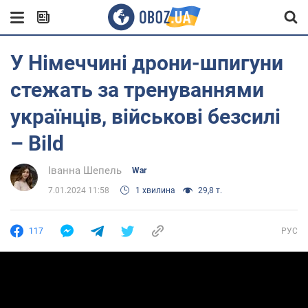
У Німеччині дрони-шпигуни
стежать за тренуваннями
українців, військові безсилі
– Bild
Іванна Шепель
War
7.01.2024 11:58
1 хвилина
29,8 т.
117
РУС