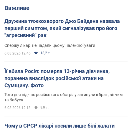
Важливе
Дружина тяжкохворого Джо Байдена назвала
перший симптом, який сигналізував про його
"агресивний" рак
Спершу лікарі не надали цьому належної уваги
13,2 т.
6.08.2026 12:46
Її вбила Росія: померла 13-річна дівчинка,
поранена внаслідок російської атаки на
Сумщину. Фото
Того дня під час російського обстрілу загинули її брат, вітчим
та бабуся
9,9 т.
6.08.2026 12:13
Чому в СРСР лікарі носили лише білі халати