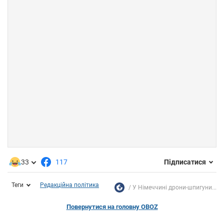
33
117
Підписатися
Теги
Редакційна політика
У Німеччині дрони-шпигуни...
Повернутися на головну OBOZ