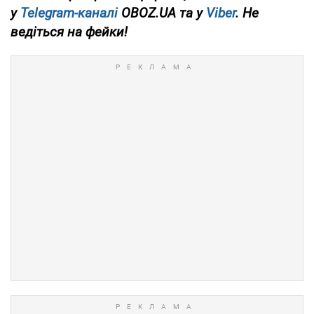
у
Telegram-каналі
OBOZ.UA та у
Viber
. Не
ведіться на фейки!