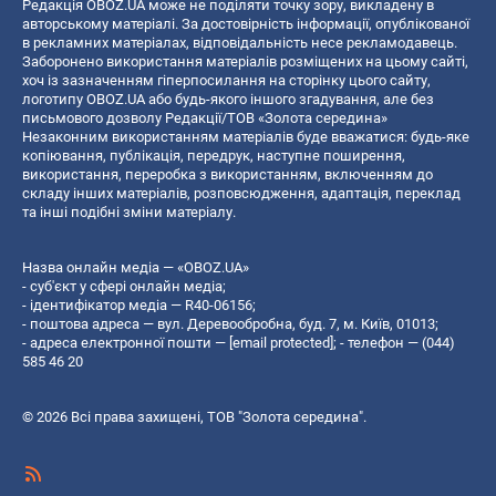
Редакція OBOZ.UA може не поділяти точку зору, викладену в
авторському матеріалі. За достовірність інформації, опублікованої
в рекламних матеріалах, відповідальність несе рекламодавець.
Заборонено використання матеріалів розміщених на цьому сайті,
хоч із зазначенням гіперпосилання на сторінку цього сайту,
логотипу OBOZ.UA або будь-якого іншого згадування, але без
письмового дозволу Редакції/ТОВ «Золота середина»
Незаконним використанням матеріалів буде вважатися: будь-яке
копiювання, публiкацiя, передрук, наступне поширення,
використання, переробка з використанням, включенням до
складу інших матеріалів, розповсюдження, адаптація, переклад
та інші подібні зміни матеріалу.
Назва онлайн медіа — «OBOZ.UA»
- суб'єкт у сфері онлайн медіа;
- ідентифікатор медіа — R40-06156;
- поштова адреса — вул. Деревообробна, буд. 7, м. Київ, 01013;
- адреса електронної пошти —
[email protected]
; - телефон — (044)
585 46 20
© 2026 Всі права захищені, ТОВ "Золота середина".