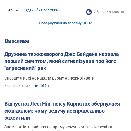
Теги
Редакційна політика
Ворог ударив по...
Повернутися на головну OBOZ
Важливе
Дружина тяжкохворого Джо Байдена назвала
перший симптом, який сигналізував про його
"агресивний" рак
Спершу лікарі не надали цьому належної уваги
16,5 т.
6.08.2026 12:46
Відпустка Лесі Нікітюк у Карпатах обернулася
скандалом: чому ведучу несправедливо
захейтили
Знаменитість вийшла на пряму комунікацію в мережі та