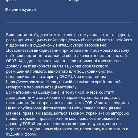
Жіночий журнал
Використання будь-яких матеріалів ( в тому числі фото- та відео-),
розміщених на цьому сайті
https://www.obozrevatel.com
та всіх його
піддоменах, в будь-якому вигляді суворо заборонено.
Дозволяється використання при отриманні письмового дозволу
на їх використання та за умови обов'язкового посилання на сайт
OBOZ.UA, а для інтернет-видань - при отриманні письмового
дозволу на їх використання та за умови обов'язкового
розміщення прямого, відкритого для пошукових систем,
гіперпосилання на сторінку OBOZ.UA за посиланням
https://www.obozrevatel.com
, на якій розміщено оригінальний
матеріал в першому абзаці матеріалу.
Всі матеріали на цьому сайті, в тому числі інтерв’ю, статті,
дослідження – є службовими творами журналістів редакції,
виключні майнові права на які належать ТОВ «Золота середина».
На всі опубліковані фотоматеріали Getty Images редакція має
майнові права, які захищаються законом України «Про авторські
права та суміжні права», ніхто не має права без письмового
дозволу ТОВ «Золота середина» їх використовувати, вони не
підлягають подальшому відтворенню, перекладу, поширенню в
будь-якій формі.