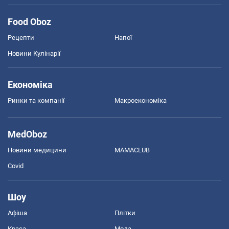
Food Oboz
Рецепти
Напої
Новини Кулінарії
Економіка
Ринки та компанії
Макроекономіка
MedOboz
Новини медицини
MAMACLUB
Covid
Шоу
Афіша
Плітки
Краса
Мода