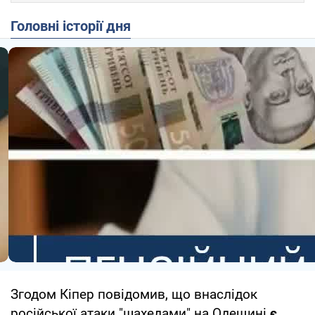
Головні історії дня
Згодом Кіпер повідомив, що внаслідок
російської атаки "шахедами" на Одещині
є