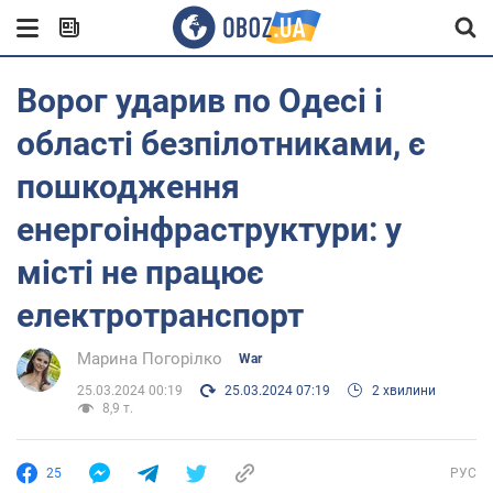
Ворог ударив по Одесі і
області безпілотниками, є
пошкодження
енергоінфраструктури: у
місті не працює
електротранспорт
Марина Погорілко
War
25.03.2024 00:19
25.03.2024 07:19
2 хвилини
8,9 т.
25
РУС