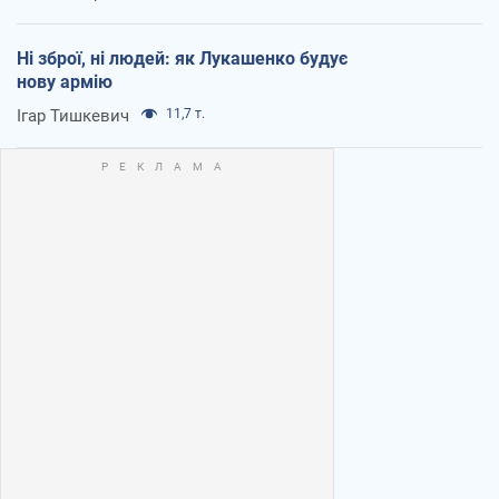
Ні зброї, ні людей: як Лукашенко будує
нову армію
Ігар Тишкевич
11,7 т.