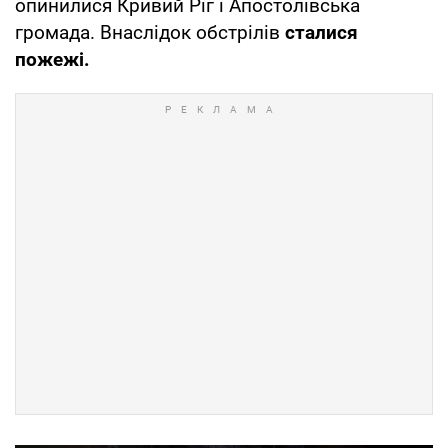
опинилися Кривий Ріг і Апостолівська
громада. Внаслідок обстрілів
сталися
пожежі.