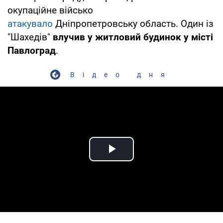
окупаційне військо
атакувало
Дніпропетровську область. Один із
"Шахедів"
влучив у житловий будинок у місті
Павлоград
.
Відео дня
Play Video