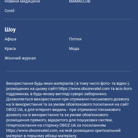
Новини медицини
MAMACLUB
Covid
Шоу
Афіша
Плітки
Краса
Мода
Жіночий журнал
Використання будь-яких матеріалів ( в тому числі фото- та відео-),
розміщених на цьому сайті
https://www.obozrevatel.com
та всіх його
піддоменах, в будь-якому вигляді суворо заборонено.
Дозволяється використання при отриманні письмового дозволу
на їх використання та за умови обов'язкового посилання на сайт
OBOZ.UA, а для інтернет-видань - при отриманні письмового
дозволу на їх використання та за умови обов'язкового
розміщення прямого, відкритого для пошукових систем,
гіперпосилання на сторінку OBOZ.UA за посиланням
https://www.obozrevatel.com
, на якій розміщено оригінальний
матеріал в першому абзаці матеріалу.