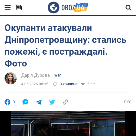
Окупанти атакували
Дніпропетровщину: стались
пожежі, є постраждалі.
Фото
Дар'я Дурова
War
4.06.2026 08:35
3 хвилини
6,2 т.
0
РУС