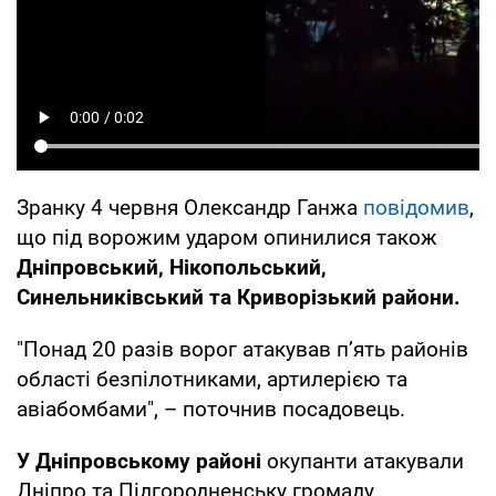
Зранку 4 червня Олександр Ганжа
повідомив
,
що під ворожим ударом опинилися також
Дніпровський, Нікопольський,
Синельниківський та Криворізький райони.
"Понад 20 разів ворог атакував п’ять районів
області безпілотниками, артилерією та
авіабомбами", – поточнив посадовець.
У Дніпровському районі
окупанти атакували
Дніпро та Підгородненську громаду.