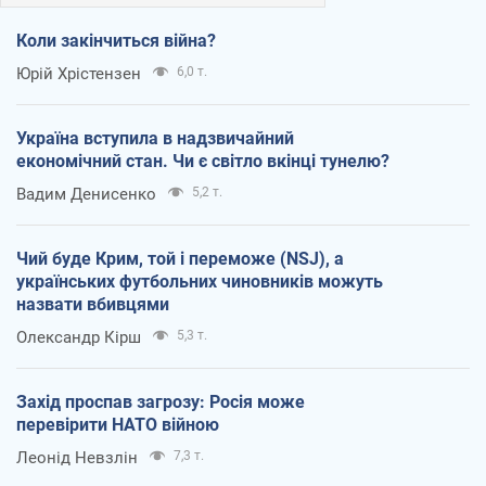
Коли закінчиться війна?
Юрій Хрістензен
6,0 т.
Україна вступила в надзвичайний
економічний стан. Чи є світло вкінці тунелю?
Вадим Денисенко
5,2 т.
Чий буде Крим, той і переможе (NSJ), а
українських футбольних чиновників можуть
назвати вбивцями
Олександр Кірш
5,3 т.
Захід проспав загрозу: Росія може
перевірити НАТО війною
Леонід Невзлін
7,3 т.