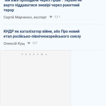
"Ми вже проходили через гірше": Україні не
варто піддаватися зневірі через ракетний
терор
Сергій Марченко, експерт
5,3 т.
КНДР як каталізатор війни, або Про новий
етап російсько-північнокорейського союзу
Олексій Кущ
327