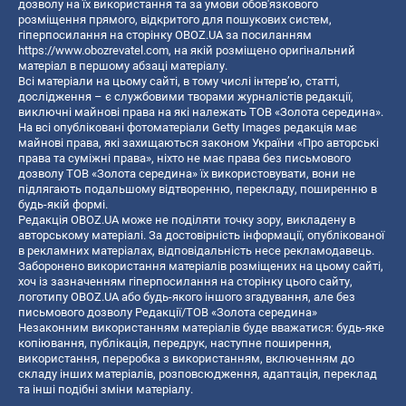
дозволу на їх використання та за умови обов'язкового
розміщення прямого, відкритого для пошукових систем,
гіперпосилання на сторінку OBOZ.UA за посиланням
https://www.obozrevatel.com
, на якій розміщено оригінальний
матеріал в першому абзаці матеріалу.
Всі матеріали на цьому сайті, в тому числі інтерв’ю, статті,
дослідження – є службовими творами журналістів редакції,
виключні майнові права на які належать ТОВ «Золота середина».
На всі опубліковані фотоматеріали Getty Images редакція має
майнові права, які захищаються законом України «Про авторські
права та суміжні права», ніхто не має права без письмового
дозволу ТОВ «Золота середина» їх використовувати, вони не
підлягають подальшому відтворенню, перекладу, поширенню в
будь-якій формі.
Редакція OBOZ.UA може не поділяти точку зору, викладену в
авторському матеріалі. За достовірність інформації, опублікованої
в рекламних матеріалах, відповідальність несе рекламодавець.
Заборонено використання матеріалів розміщених на цьому сайті,
хоч із зазначенням гіперпосилання на сторінку цього сайту,
логотипу OBOZ.UA або будь-якого іншого згадування, але без
письмового дозволу Редакції/ТОВ «Золота середина»
Незаконним використанням матеріалів буде вважатися: будь-яке
копiювання, публiкацiя, передрук, наступне поширення,
використання, переробка з використанням, включенням до
складу інших матеріалів, розповсюдження, адаптація, переклад
та інші подібні зміни матеріалу.