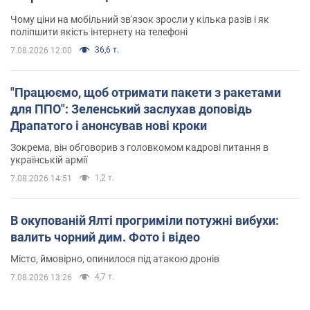
Чому ціни на мобільний зв'язок зросли у кілька разів і як
поліпшити якість інтернету на телефоні
36,6 т.
7.08.2026 12:00
"Працюємо, щоб отримати пакети з ракетами
для ППО": Зеленський заслухав доповідь
Драпатого і анонсував нові кроки
Зокрема, він обговорив з головкомом кадрові питання в
українській армії
1,2 т.
7.08.2026 14:51
В окупованій Ялті прогриміли потужні вибухи:
валить чорний дим. Фото і відео
Місто, ймовірно, опинилося під атакою дронів
4,7 т.
7.08.2026 13:26