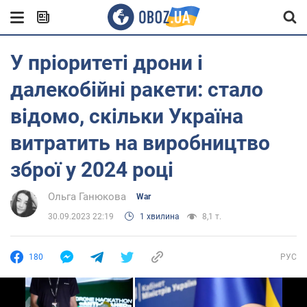
У пріоритеті дрони і
далекобійні ракети: стало
відомо, скільки Україна
витратить на виробництво
зброї у 2024 році
Ольга Ганюкова
War
30.09.2023 22:19
1 хвилина
8,1 т.
180
РУС