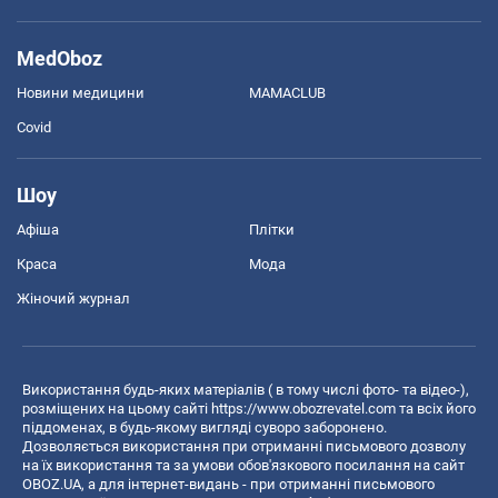
MedOboz
Новини медицини
MAMACLUB
Covid
Шоу
Афіша
Плітки
Краса
Мода
Жіночий журнал
Використання будь-яких матеріалів ( в тому числі фото- та відео-),
розміщених на цьому сайті
https://www.obozrevatel.com
та всіх його
піддоменах, в будь-якому вигляді суворо заборонено.
Дозволяється використання при отриманні письмового дозволу
на їх використання та за умови обов'язкового посилання на сайт
OBOZ.UA, а для інтернет-видань - при отриманні письмового