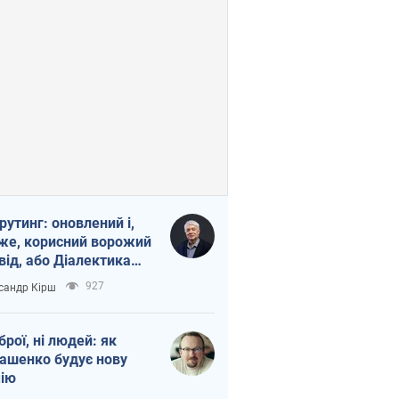
рутинг: оновлений і,
же, корисний ворожий
від, або Діалектика
агливого боягузтва
927
сандр Кірш
зброї, ні людей: як
ашенко будує нову
ію