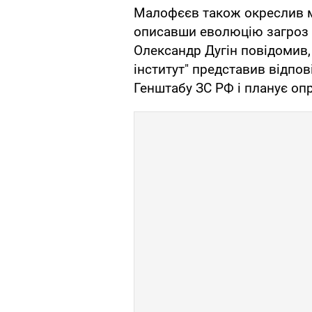
Малофєєв також окреслив мож
описавши еволюцію загроз у
Олександр Дугін повідомив,
інститут" представив відпов
Генштабу ЗС РФ і планує оп