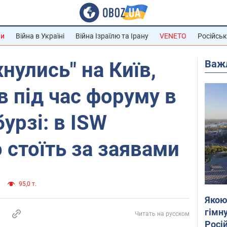
ни
Війна в Україні
Війна Ізраїлю та Ірану
VENETO
Російськ
Важ
хнулись" на Київ,
в під час форуму в
урзі: в ISW
 стоїть за заявами
95,0 т.
Якою
гімну
Читать на русском
Росій