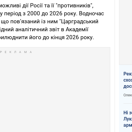
ливі дії Росії та її "противників",
 період з 2000 до 2026 року. Водночас
 що пов’язаний із ним "Царградський
ідний аналітичний звіт в Академії
рилюднити його до кінця 2026 року.
Рек
схо
дос
виб
Олек
Ні 
Лук
арм