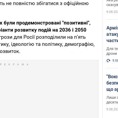
ть не повністю збігатися з офіційною
"мос
скасув
9.08.20
х були продемонстровані "позитивні",
Армі
аріанти розвитку подій на 2036 і 2050
атаку
рози для Росії розподілили на п’ять
части
ику, ідеологію та політику, демографію,
Фото
Для те
розвиток.
дрони
9.0
"Вою
безпе
що ар
в Оде
Лише з
десятк
9.08.20