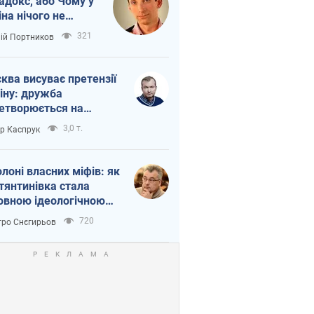
адокс, або Чому у
іна нічого не
шло з Україною
321
лій Портников
ква висуває претензії
іну: дружба
етворюється на
ежність Росії від
3,0 т.
ор Каспрук
таю
олоні власних міфів: як
тянтинівка стала
овною ідеологічною
ткою для російських
720
ро Снєгирьов
пантів