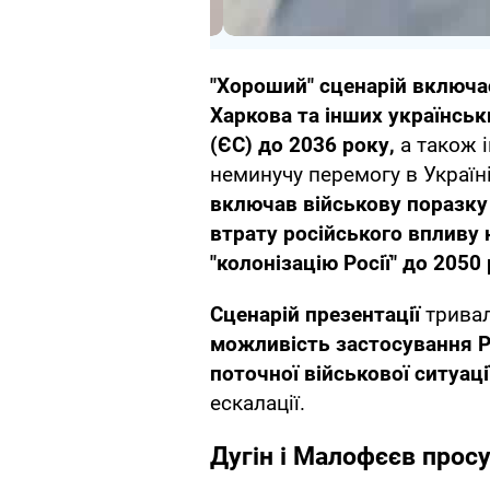
"Хороший" сценарій включа
Харкова та інших українськ
(ЄС) до 2036 року,
а також 
неминучу перемогу в Україн
включав військову поразку Р
втрату російського впливу 
"колонізацію Росії" до 2050
Сценарій презентації
трива
можливість застосування Ро
поточної військової ситуації
ескалації.
Дугін і Малофєєв прос