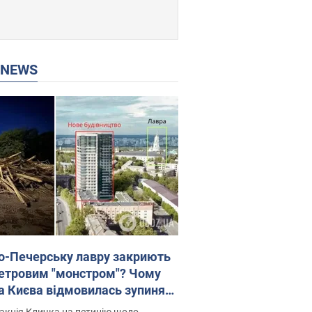
P NEWS
о-Печерську лавру закриють
етровим "монстром"? Чому
а Києва відмовилась зупиняти
вництво хмарочоса
акція Кличка на петицію щодо