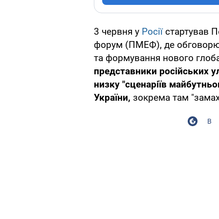
3 червня у
Росії
стартував П
форум (ПМЕФ), де обговорю
та формування нового глоба
представники російських у
низку "сценаріїв майбутньог
України,
зокрема там "замахн
В