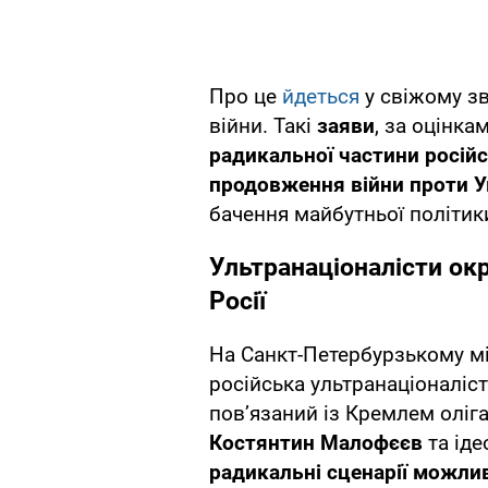
Про це
йдеться
у свіжому зв
війни. Такі
заяви
, за оцінка
радикальної частини російс
продовження війни проти У
бачення майбутньої політик
Ультранаціоналісти ок
Росії
На Санкт-Петербурзькому м
російська ультранаціоналіст
пов’язаний із Кремлем оліга
Костянтин Малофєєв
та ід
радикальні сценарії можлив