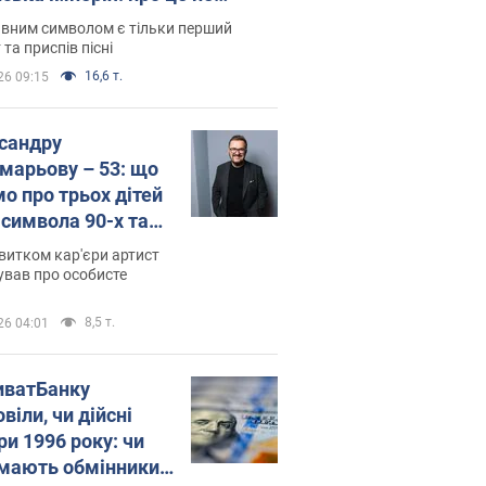
овідають у школі
вним символом є тільки перший
 та приспів пісні
16,6 т.
26 09:15
сандру
марьову – 53: що
мо про трьох дітей
-символа 90-х та
 вигляд вони
витком кар'єри артист
ть
ував про особисте
8,5 т.
26 04:01
иватБанку
віли, чи дійсні
ри 1996 року: чи
мають обмінники