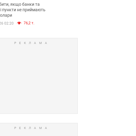
анки такі купюри
ити, якщо банки та
і пункти не приймають
долари
76,2 т.
26 02:20