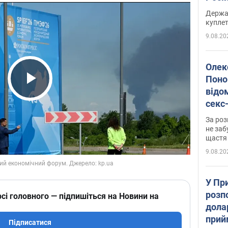
розп
Держа
куплет
9.08.20
Олек
Поно
відо
Play Video
секс
який
За роз
маю
не заб
щастя
9.08.20
У Пр
розпо
сі головного — підпишіться на Новини на
дола
прий
Підписатися