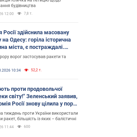
ковського вірянина"
ання будівництва
7,8 т.
26 12:00
я Росії здійснила масовану
 на Одесу: горіла історична
на міста, є постраждалі.
 та відео
рору ворог застосував ракети та
52,2 т.
8.2026 10:34
ють проти продовольчої
ки світу!" Зеленський заявив,
мія Росії знову цілила у порт
сі
а тиждень проти України використали
и ракет, більшість із яких – балістичні
600
26 11:44