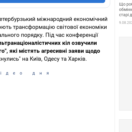
та б
Що роб
обмінн
старі 
етербурзький міжнародний економічний
9.08.20
ють трансформацію світової економіки
льного порядку. Під час конференції
льтранаціоналістичних кіл озвучили
о", які містять агресивні заяви щодо
улись" на Київ, Одесу та Харків.
ідео дня