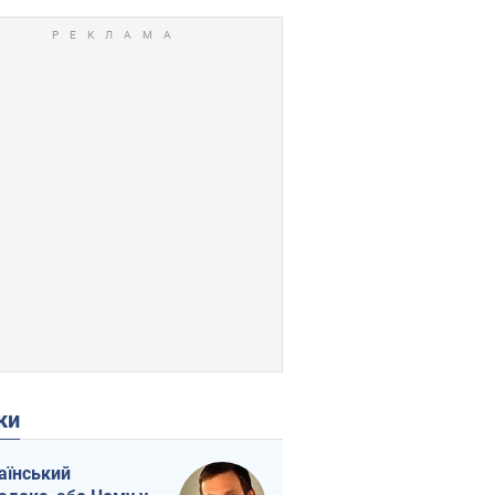
ки
аїнський