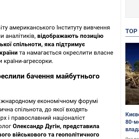
іту американського Інституту вивчення
TO
ми аналітиків,
відображають позицію
ької спільноти, яка підтримує
країни
та намагається окреслити власне
и країни-агресорки.
реслили бачення майбутнього
іжнародному економічному форумі
ична спільнота, до якої входять
Києв
рх і православний націоналіст
80-м
еолог
Олександр Дугін, представила
влад
ого військового та геополітичного
буді
Яка ре