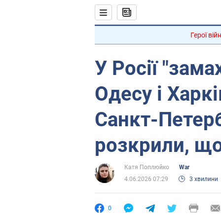
Герої вій
У Росії "зама
Одесу і Харкі
Санкт-Петерб
розкрили, що
Катя Поплюйко
War
4.06.2026 07:29
3 хвилини
0