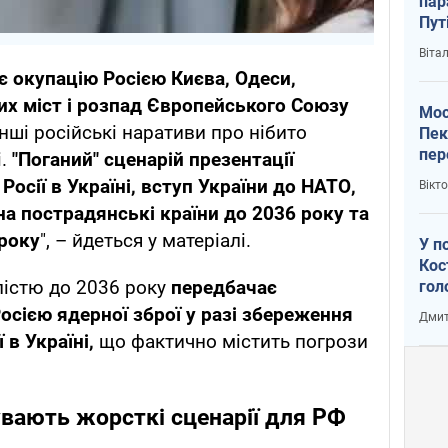
пар
Пут
вий
Віта
є окупацію Росією Києва, Одеси,
их міст і розпад Європейського Союзу
Мос
інші російські наративи про нібито
Пек
пер
і.
"Поганий" сценарій презентації
зал
осії в Україні, вступ України до НАТО,
Вікт
Ки
на пострадянські країни до 2036 року та
 року
", – йдеться у матеріалі.
У п
Кос
лістю до 2036 року
передбачає
гол
пас
сією ядерної зброї у разі збереження
Дмит
оку
 в Україні,
що фактично містить погрози
увають жорсткі сценарії для РФ