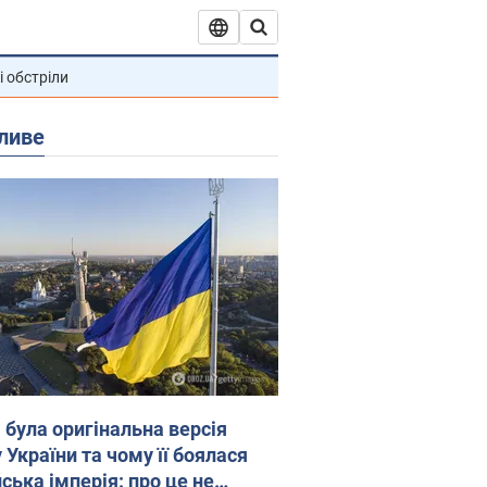
і обстріли
ливе
 була оригінальна версія
 України та чому її боялася
ська імперія: про це не