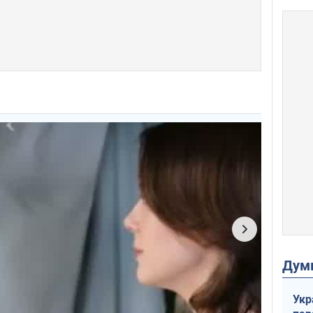
Дум
Укр