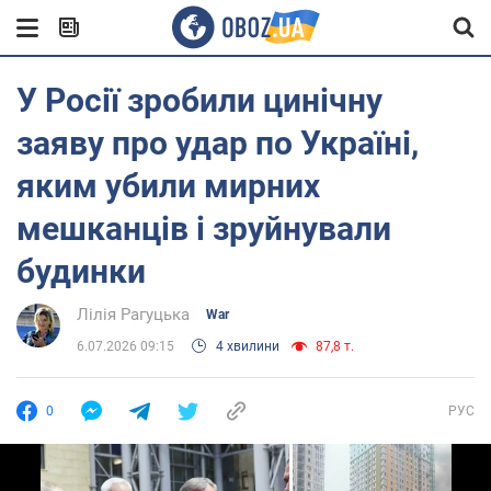
У Росії зробили цинічну
заяву про удар по Україні,
яким убили мирних
мешканців і зруйнували
будинки
Лілія Рагуцька
War
6.07.2026 09:15
4 хвилини
87,8 т.
0
РУС