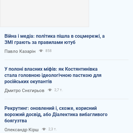
Війна і медіа: політика пішла в соцмережі, а
ЗМІ грають за правилами ютуб
Павло Казарін
858
У полоні власних міфів: як Костянтинівка
стала головною ідеологічною пасткою для
російських окупантів
Дмитро Снєгирьов
2,7 т.
Рекрутинг: оновлений і, схоже, корисний
ворожий досвід, або Діалектика вибагливого
боягузтва
Олександр Кірш
2,3 т.