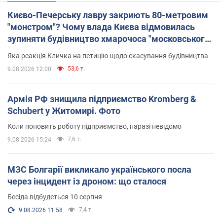
Києво-Печерську лавру закриють 80-метровим
"монстром"? Чому влада Києва відмовилась
зупиняти будівництво хмарочоса "московського
вірянина"
Яка реакція Кличка на петицію щодо скасування будівництва
53,6 т.
9.08.2026 12:00
Армія РФ знищила підприємство Kromberg &
Schubert у Житомирі. Фото
Коли поновить роботу підприємство, наразі невідомо
7,6 т.
9.08.2026 15:24
МЗС Болгарії викликало українського посла
через інцидент із дроном: що сталося
Бесіда відбудеться 10 серпня
7,4 т.
9.08.2026 11:58