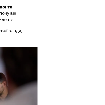
вої та
іону він
идента.
евої влади,