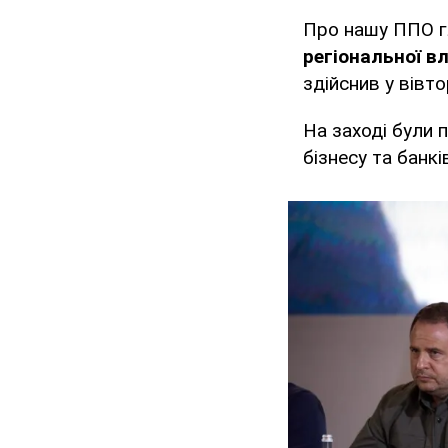
Про нашу ППО г
регіональної в
здійснив у вівт
На заході були 
бізнесу та банкі