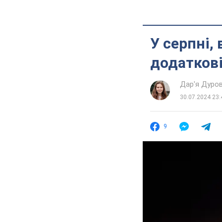
У серпні,
додаткові
Дар'я Дуро
30.07.2024 23:
9