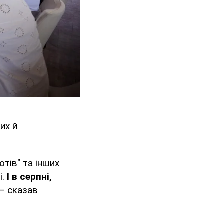
их й
отів" та інших
і.
І в серпні,
 – сказав