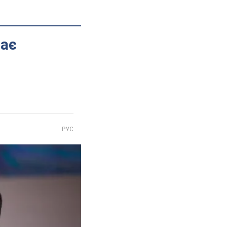
має
РУС