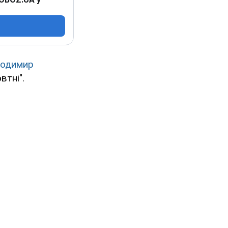
одимир
втні".