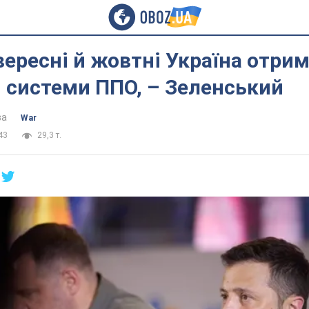
 вересні й жовтні Україна отри
 системи ППО, – Зеленський
ва
War
43
29,3 т.