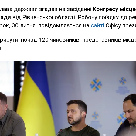
лава держави згадав на засіданні
Конгресу місце
лади
від Рівненської області. Робочу поїздку до рег
орок, 30 липня, повідомляється на
сайті
Офісу през
присутні понад 120 чиновників, представників місц
в.