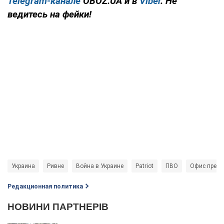
Telegram-канале
OBOZ.UA и в
Viber
. Не
ведитесь на фейки!
Украина
Ривне
Война в Украине
Patriot
ПВО
Офис прези
Редакционная политика