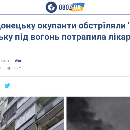
онецьку окупанти обстріляли "
ку під вогонь потрапила ліка
тіков
War
0
9,7 т.