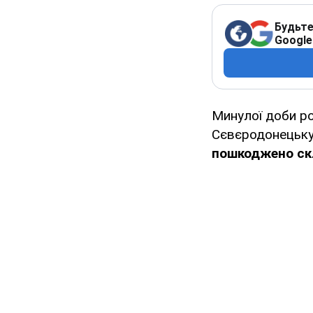
Будьте
Google
Минулої доби ро
Сєвєродонецьку
пошкоджено ск