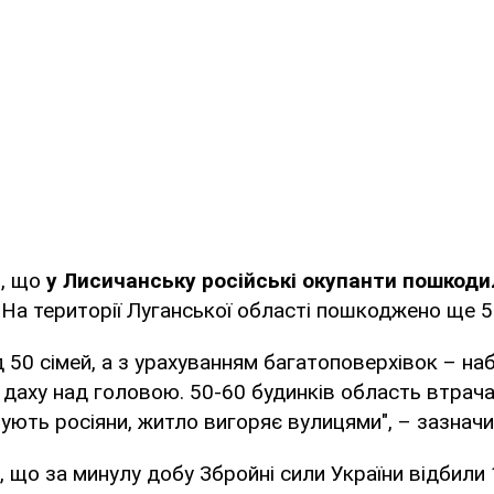
в, що
у Лисичанську російські окупанти пошкоди
На території Луганської області пошкоджено ще 5
 50 сімей, а з урахуванням багатоповерхівок – на
даху над головою. 50-60 будинків область втрача
мують росіяни, житло вигоряє вулицями", – зазнач
, що за минулу добу Збройні сили України відбили 