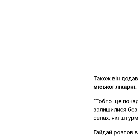
Також він дода
міської лікарні.
"Тобто ще понад
залишилися без 
селах, які штур
Гайдай розповів