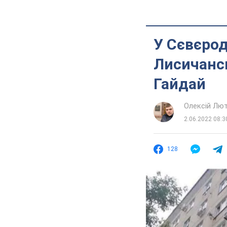
У Сєвєрод
Лисичансь
Гайдай
Олексій Лю
2.06.2022 08:3
128