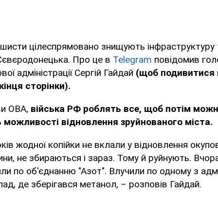
ашисти цілеспрямовано знищують інфраструктуру 
Сєвєродонецька. Про це в
Telegram
повідомив гол
вої адміністрації Сергій Гайдай
(щоб подивитися 
інця сторінки).
ви ОВА,
війська РФ роблять все, щоб потім можн
ь можливості відновлення зруйнованого міста.
оків жодної копійки не вклали у відновлення окупо
ни, не збираються і зараз. Тому й руйнують. Вчор
лили по об'єднанню "Азот". Влучили по одному з ад
лад, де зберігався метанол, – розповів Гайдай.