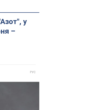
Азот", у
рня –
РУС