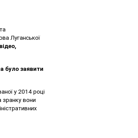
та
ова Луганської
відео,
а було заявити
ваної у 2014 році
а зранку вони
міністративних