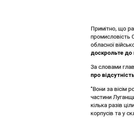
Примітно, що р
промисловість 
обласної військо
доскрольте до к
За словами гла
про відсутніст
"Вони за вісім р
частини Луганщи
кілька разів ці
корпусів та у ск