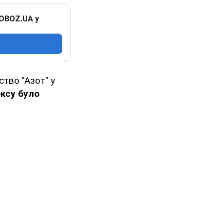
 OBOZ.UA у
ство "Азот" у
ексу було