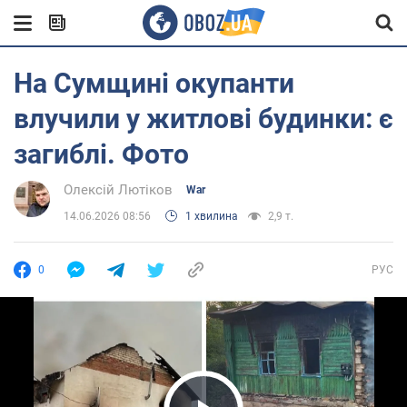
На Сумщині окупанти
влучили у житлові будинки: є
загиблі. Фото
Олексій Лютіков
War
14.06.2026 08:56
1 хвилина
2,9 т.
0
РУС