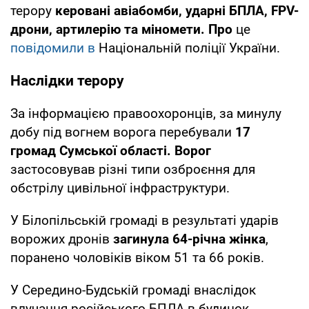
терору
керовані авіабомби, ударні БПЛА, FPV-
дрони, артилерію та міномети. Про
це
повідомили в
Національній поліції України.
Наслідки терору
За інформацією правоохоронців, за минулу
добу під вогнем ворога перебували
17
громад Сумської області. Ворог
застосовував різні типи озброєння для
обстрілу цивільної інфраструктури.
У Білопільській громаді в результаті ударів
ворожих дронів
загинула 64-річна жінка
,
поранено чоловіків віком 51 та 66 років.
У Середино-Будській громаді внаслідок
влучання російського БПЛА в будинок