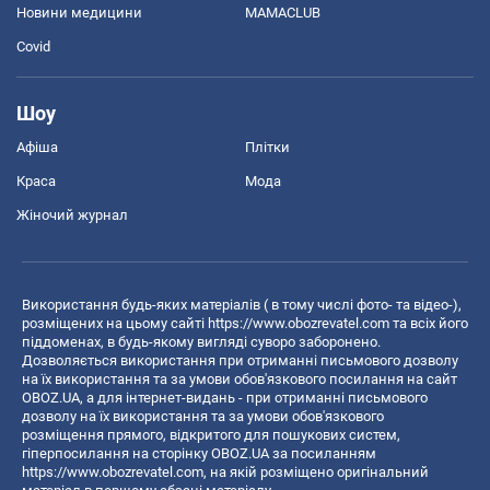
Новини медицини
MAMACLUB
Covid
Шоу
Афіша
Плітки
Краса
Мода
Жіночий журнал
Використання будь-яких матеріалів ( в тому числі фото- та відео-),
розміщених на цьому сайті
https://www.obozrevatel.com
та всіх його
піддоменах, в будь-якому вигляді суворо заборонено.
Дозволяється використання при отриманні письмового дозволу
на їх використання та за умови обов'язкового посилання на сайт
OBOZ.UA, а для інтернет-видань - при отриманні письмового
дозволу на їх використання та за умови обов'язкового
розміщення прямого, відкритого для пошукових систем,
гіперпосилання на сторінку OBOZ.UA за посиланням
https://www.obozrevatel.com
, на якій розміщено оригінальний