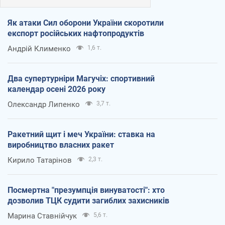
Як атаки Сил оборони України скоротили
експорт російських нафтопродуктів
Андрій Клименко
1,6 т.
Два супертурніри Магучіх: спортивний
календар осені 2026 року
Олександр Липенко
3,7 т.
Ракетний щит і меч України: ставка на
виробництво власних ракет
Кирило Татарінов
2,3 т.
Посмертна "презумпція винуватості": хто
дозволив ТЦК судити загиблих захисників
Марина Ставнійчук
5,6 т.