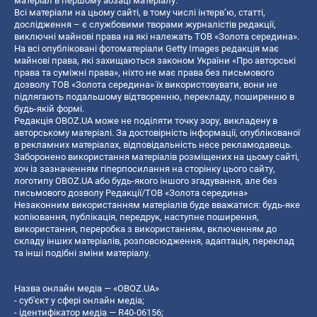
матеріал в першому абзаці матеріалу.
Всі матеріали на цьому сайті, в тому числі інтерв’ю, статті,
дослідження – є службовими творами журналістів редакції,
виключні майнові права на які належать ТОВ «Золота середина».
На всі опубліковані фотоматеріали Getty Images редакція має
майнові права, які захищаються законом України «Про авторські
права та суміжні права», ніхто не має права без письмового
дозволу ТОВ «Золота середина» їх використовувати, вони не
підлягають подальшому відтворенню, перекладу, поширенню в
будь-якій формі.
Редакція OBOZ.UA може не поділяти точку зору, викладену в
авторському матеріалі. За достовірність інформації, опублікованої
в рекламних матеріалах, відповідальність несе рекламодавець.
Заборонено використання матеріалів розміщених на цьому сайті,
хоч із зазначенням гіперпосилання на сторінку цього сайту,
логотипу OBOZ.UA або будь-якого іншого згадування, але без
письмового дозволу Редакції/ТОВ «Золота середина»
Незаконним використанням матеріалів буде вважатися: будь-яке
копiювання, публiкацiя, передрук, наступне поширення,
використання, переробка з використанням, включенням до
складу інших матеріалів, розповсюдження, адаптація, переклад
та інші подібні зміни матеріалу.
Назва онлайн медіа — «OBOZ.UA»
- суб'єкт у сфері онлайн медіа;
- ідентифікатор медіа — R40-06156;