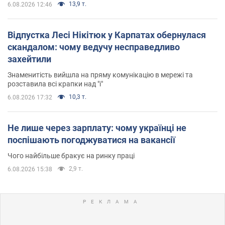
13,9 т.
6.08.2026 12:46
Відпустка Лесі Нікітюк у Карпатах обернулася
скандалом: чому ведучу несправедливо
захейтили
Знаменитість вийшла на пряму комунікацію в мережі та
розставила всі крапки над "і"
10,3 т.
6.08.2026 17:32
Не лише через зарплату: чому українці не
поспішають погоджуватися на вакансії
Чого найбільше бракує на ринку праці
2,9 т.
6.08.2026 15:38