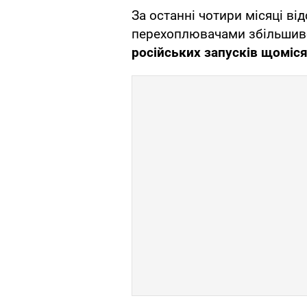
За останні чотири місяці ві
перехоплювачами збільшився
російських запусків щоміс