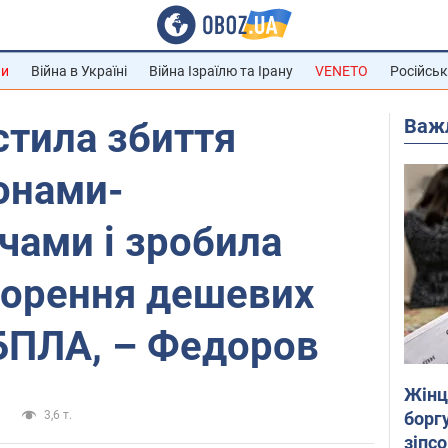
ни
Війна в Україні
Війна Ізраїлю та Ірану
VENETO
Російськ
Важ
стила збиття
онами-
чами і зробила
ворення дешевих
БПЛА, – Федоров
Жінці
боргу
и
3,6 т.
зіпс