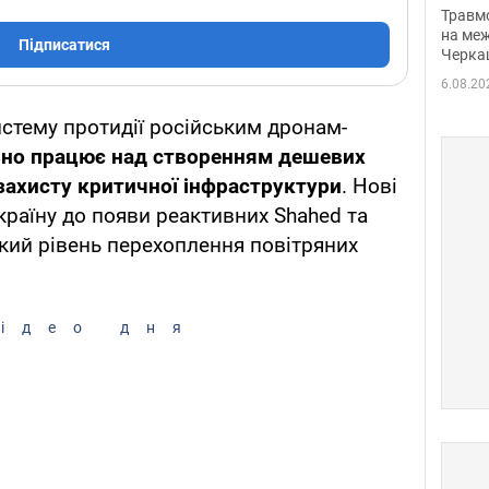
нети
Травм
Фото
на меж
Підписатися
Черка
6.08.20
стему протидії російським дронам-
но працює над створенням дешевих
захисту критичної інфраструктури
. Нові
країну до появи реактивних Shahed та
кий рівень перехоплення повітряних
ідео дня