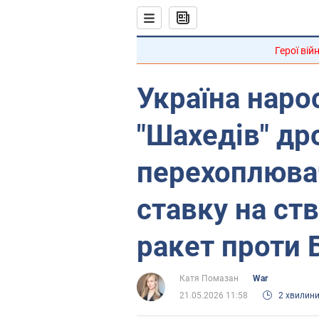
Герої вій
Україна наро
"Шахедів" др
перехоплюва
ставку на ст
ракет проти 
Катя Помазан
War
21.05.2026 11:58
2 хвилин