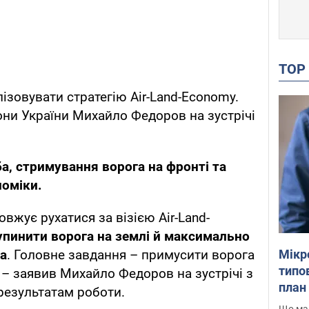
TO
зовувати стратегію Air-Land-Economy.
они України Михайло Федоров на зустрічі
а, стримування ворога на фронті та
номіки.
вжує рухатися за візією Air-Land-
упинити ворога на землі й максимально
Мікр
а
. Головне завдання – примусити ворога
типов
 – заявив Михайло Федоров на зустрічі з
план 
результатам роботи.
Що маю