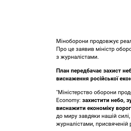
Міноборони продовжує реалі
Про це заявив міністр обор
з журналістами.
План передбачає захист неб
виснаження російської еко
"Міністерство оборони продо
Economy:
захистити небо, з
виснажити економіку ворог
до миру завдяки нашій силі,
журналістами, присвяченій 