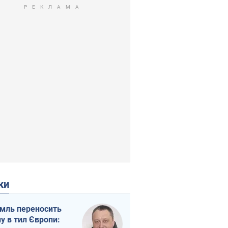
ки
мль переносить
ну в тил Європи: