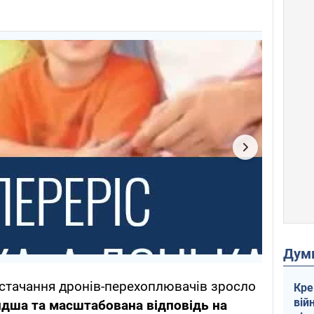
Дум
постачання дронів-перехоплювачів зросло
Кре
вій
дша та масштабована відповідь на