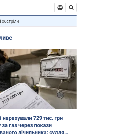
і обстріли
ливе
 нарахували 729 тис. грн
 за газ через покази
ованого лічильника: суддя