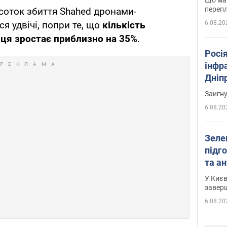
перепл
дсоток збиття Shahed дронами-
6.08.20
 удвічі, попри те, що
кількість
яця зростає приблизно на 35%
.
Росія
інфр
Дніпр
пора
Заигн
6.08.20
Зеле
підго
та антибалістичної програми
FREY
У Києв
завер
6.08.20