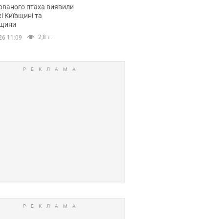
повий маршрут.
ованого птаха виявили
і Київщині та
щини
2,8 т.
26 11:09