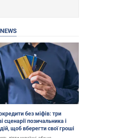
P NEWS
окредити без міфів: три
і сценарії позичальника і
дій, щоб вберегти свої гроші
ть діяти українці, аби не