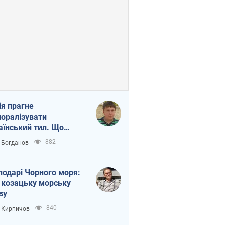
ія прагне
оралізувати
аїнський тил. Що
то собі нагадати
882
 Богданов
подарі Чорного моря:
 козацьку морську
ву
840
 Кирпичов