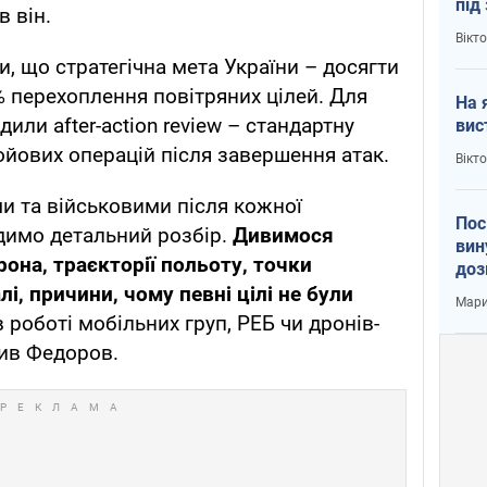
під
в він.
кри
Вікт
, що стратегічна мета України – досягти
% перехоплення повітряних цілей. Для
На 
или after-action review – стандартну
вис
ойових операцій після завершення атак.
Вікт
и та військовими після кожної
Пос
димо детальний розбір.
Дивимося
вин
она, траєкторії польоту, точки
доз
заг
лі, причини, чому певні цілі не були
Мари
в роботі мобільних груп, РЕБ чи дронів-
мив Федоров.