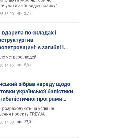
ачувати за "швидку позику"
2,7 т.
26 16:00
 вдарила по складах і
аструктурі на
опетровщині: є загиблі і
нені. Фото
уло четверо людей
5,8 т.
26 14:15
нський зібрав нараду щодо
товки української балістики
JA: які рішення готуються
і розраховують на успішне
шення проєкту FREYJA
27,3 т.
26 14:58