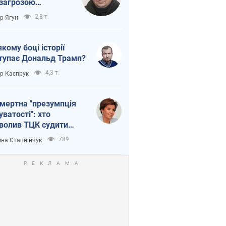
 загрозою
тична логістика
2,8 т.
ор Ягун
якому боці історії
тупає Дональд Трамп?
4,3 т.
ор Каспрук
мертна "презумпція
уватості": хто
волив ТЦК судити
иблих захисників
789
на Ставнійчук