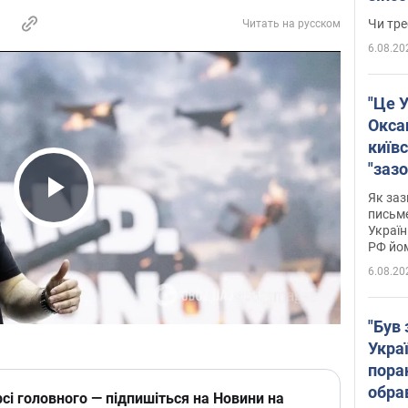
ухва
Чи тре
Читать на русском
6.08.20
"Це У
Окса
київс
"зазо
навіт
Як заз
Play Video
знав,
письм
Україн
гено
РФ йо
6.08.20
"Був 
Укра
пора
обра
сі головного — підпишіться на Новини на