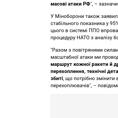
масові атаки РФ
", – зазначи
У Міноборони також заявили
стабільного показника у 95
цього в системі ППО впровад
процедуру НАТО з аналізу б
"Разом з повітряними силам
масштабної атаки ми прово
маршрут кожної ракети й др
перехоплення, технічні дета
збиті
, що потрібно змінити 
перехоплювачів", – повідо