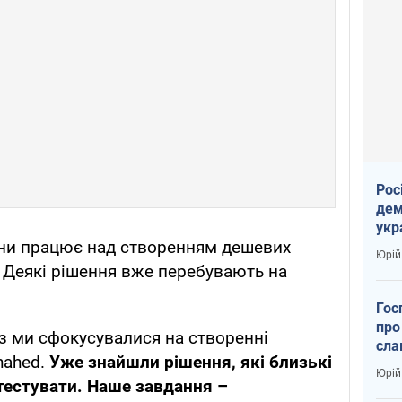
Рос
дем
укр
ни працює над створенням дешевих
вар
Юрій
 Деякі рішення вже перебувають на
Гос
про
аз ми сфокусувалися на створенні
сла
hahed.
Уже знайшли рішення, які близькі
Юрій
 тестувати. Наше завдання –