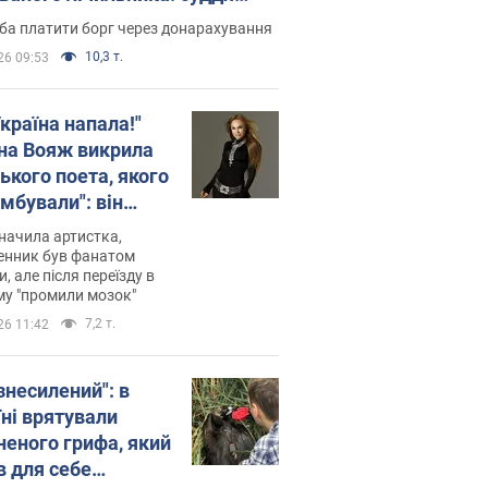
лив неочікуване рішення
ба платити борг через донарахування
10,3 т.
26 09:53
країна напала!"
на Вояж викрила
ького поета, якого
мбували": він
ь російської не
начила артистка,
 а тепер хоче
енник був фанатом
и, але після переїзду в
циду українців
му "промили мозок"
7,2 т.
26 11:42
знесилений": в
їні врятували
неного грифа, який
в для себе