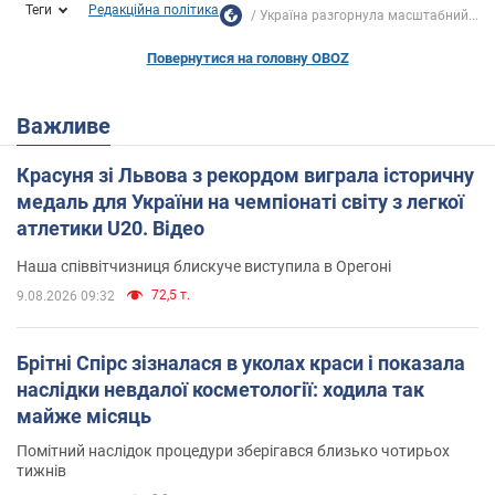
Теги
Редакційна політика
Україна разгорнула масштабний...
Повернутися на головну OBOZ
Важливе
Красуня зі Львова з рекордом виграла історичну
медаль для України на чемпіонаті світу з легкої
атлетики U20. Відео
Наша співвітчизниця блискуче виступила в Орегоні
72,5 т.
9.08.2026 09:32
Брітні Спірс зізналася в уколах краси і показала
наслідки невдалої косметології: ходила так
майже місяць
Помітний наслідок процедури зберігався близько чотирьох
тижнів