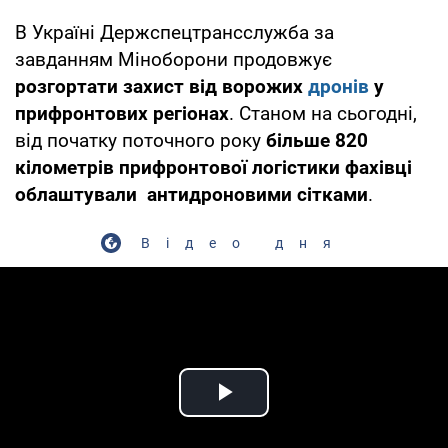
В Україні Держспецтрансслужба за
завданням Міноборони продовжує
розгортати захист від ворожих
дронів
у
прифронтових регіонах
. Станом на сьогодні,
від початку поточного року
більше 820
кілометрів прифронтової логістики фахівці
облаштували антидроновими сітками
.
Відео дня
Play Video