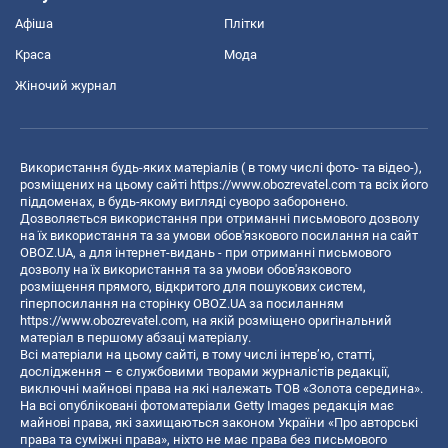
Афіша
Плітки
Краса
Мода
Жіночий журнал
Використання будь-яких матеріалів ( в тому числі фото- та відео-),
розміщених на цьому сайті
https://www.obozrevatel.com
та всіх його
піддоменах, в будь-якому вигляді суворо заборонено.
Дозволяється використання при отриманні письмового дозволу
на їх використання та за умови обов'язкового посилання на сайт
OBOZ.UA, а для інтернет-видань - при отриманні письмового
дозволу на їх використання та за умови обов'язкового
розміщення прямого, відкритого для пошукових систем,
гіперпосилання на сторінку OBOZ.UA за посиланням
https://www.obozrevatel.com
, на якій розміщено оригінальний
матеріал в першому абзаці матеріалу.
Всі матеріали на цьому сайті, в тому числі інтерв’ю, статті,
дослідження – є службовими творами журналістів редакції,
виключні майнові права на які належать ТОВ «Золота середина».
На всі опубліковані фотоматеріали Getty Images редакція має
майнові права, які захищаються законом України «Про авторські
права та суміжні права», ніхто не має права без письмового