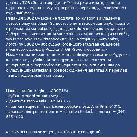
дозволу ТОВ «Золота середина» їх використовувати, вони не
підлягають подальшому відтворенню, перекладу, поширенню в
будь-якій формі.
Редакція OBOZ.UA може не поділяти точку зору, викладену в
авторському матеріалі. За достовірність інформації, опублікованої
в рекламних матеріалах, відповідальність несе рекламодавець.
Заборонено використання матеріалів розміщених на цьому сайті,
хоч із зазначенням гіперпосилання на сторінку цього сайту,
логотипу OBOZ.UA або будь-якого іншого згадування, але без
письмового дозволу Редакції/ТОВ «Золота середина»
Незаконним використанням матеріалів буде вважатися: будь-яке
копiювання, публiкацiя, передрук, наступне поширення,
використання, переробка з використанням, включенням до
складу інших матеріалів, розповсюдження, адаптація, переклад
та інші подібні зміни матеріалу.
Назва онлайн медіа — «OBOZ.UA»
- суб'єкт у сфері онлайн медіа;
- ідентифікатор медіа — R40-06156;
- поштова адреса — вул. Деревообробна, буд. 7, м. Київ, 01013;
- адреса електронної пошти —
[email protected]
; - телефон — (044)
585 46 20
© 2026 Всі права захищені, ТОВ "Золота середина".