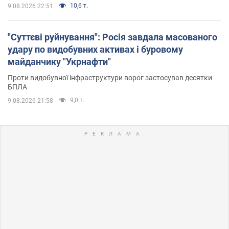
10,6 т.
9.08.2026 22:51
"Суттєві руйнування": Росія завдала масованого
удару по видобувних активах і буровому
майданчику "Укрнафти"
Проти видобувної інфраструктури ворог застосував десятки
БПЛА
9,0 т.
9.08.2026 21:58