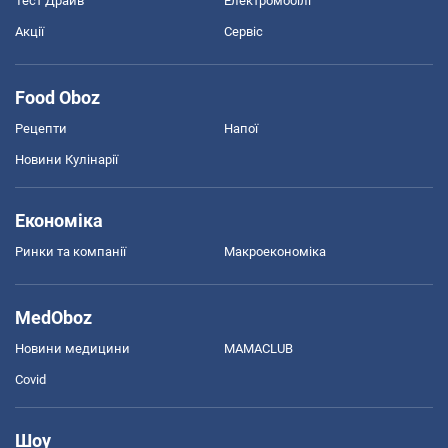
Тест Драйв
Електромобілі
Акції
Сервіс
Food Oboz
Рецепти
Напої
Новини Кулінарії
Економіка
Ринки та компанії
Макроекономіка
MedOboz
Новини медицини
MAMACLUB
Covid
Шоу