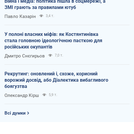
Війна і медіа: політика пішла в соцмережі, а
ЗМІ грають за правилами ютуб
Павло Казарін
3,4 т.
У полоні власних міфів: як Костянтинівка
стала головною ідеологічною пасткою для
російських окупантів
Дмитро Снєгирьов
7,0 т.
Рекрутинг: оновлений і, схоже, корисний
ворожий досвід, або Діалектика вибагливого
боягузтва
Олександр Кірш
5,9 т.
Всі думки