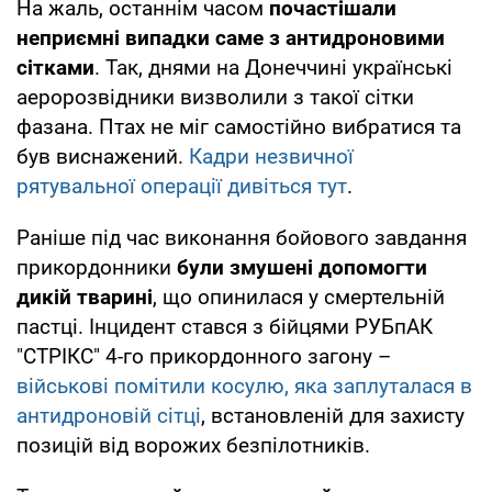
На жаль, останнім часом
почастішали
неприємні випадки саме з антидроновими
сітками
. Так, днями на Донеччині українські
аеророзвідники визволили з такої сітки
фазана. Птах не міг самостійно вибратися та
був виснажений.
Кадри незвичної
рятувальної операції дивіться тут
.
Раніше під час виконання бойового завдання
прикордонники
були змушені допомогти
дикій тварині
, що опинилася у смертельній
пастці. Інцидент стався з бійцями РУБпАК
"СТРІКС" 4-го прикордонного загону –
військові помітили косулю, яка заплуталася в
антидроновій сітці
, встановленій для захисту
позицій від ворожих безпілотників.