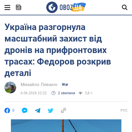
Україна разгорнула
масштабний захист від
дронів на прифронтових
трасах: Федоров розкрив
деталі
Михайло Левакін
War
6.06.2026 22:22
2 хвилини
5,8 т.
0
РУС