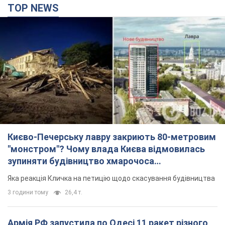
TOP NEWS
Києво-Печерську лавру закриють 80-метровим
"монстром"? Чому влада Києва відмовилась
зупиняти будівництво хмарочоса
"московського вірянина"
Яка реакція Кличка на петицію щодо скасування будівництва
3 години тому
26,4 т.
Армія РФ запустила по Одесі 11 ракет різного