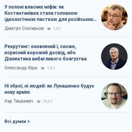
У полоні власних міфів: як
Костянтинівка стала головною
ідеологічною пасткою для російських
окупантів
Дмитро Снєгирьов
1,6 т.
Рекрутинг: оновлений і, схоже,
корисний ворожий досвід, або
Діалектика вибагливого боягузтва
Олександр Кірш
1,6 т.
Ні зброї, ні людей: як Лукашенко будує
нову армію
Ігар Тишкевич
16,6 т.
Всі думки