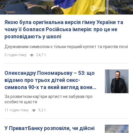
Якою була оригінальна версія гімну України та
чому її боялася Російська імперія: про це не
розповідають у школі
Державним символом є тільки перший куплет та приспів пісні
5 годин тому
24,7 т.
Олександру Пономарьову – 53: що
відомо про трьох дітей секс-
символа 90-х та який вигляд вони
мають
За розвитком кар'єри артист не забував про
особисте щастя
11 годин тому
9,2 т.
У ПриватБанку розповіли, чи дійсні