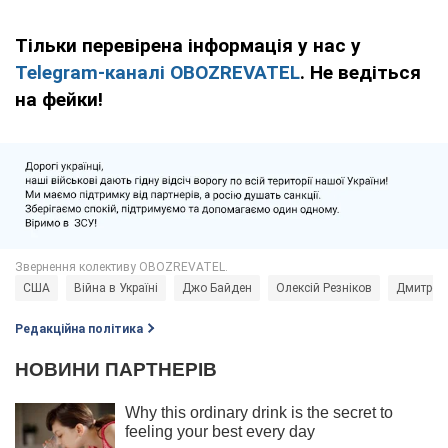
Тільки перевірена інформація у нас у
Telegram-каналі OBOZREVATEL
. Не ведіться
на фейки!
США
Війна в Україні
Джо Байден
Олексій Резніков
Дмитро 
Редакційна політика