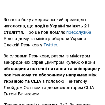
Зі свого боку американський президент
наголосив, що
події в Україні змінять 21
століття.
Про це повідомляє
пресслужба
Білого дому та міністр оборони України
Олексій Резніков у
Twitter
.
За словами Резнікова, разом із міністром
закордонних справ Дмитром Кулебою вони
обговорили поточні питання та співпрацю у
політичному та оборонному напрямах між
Україною та США
з головою Пентагону
Ллойдом Остіном та держсекретарем США
Ентоні Блінкеном.
"Вперше зустріч у форматі 2+2. За участю