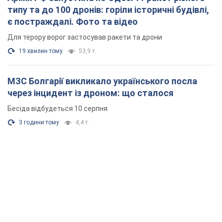
типу та до 100 дронів: горіли історичні будівлі,
є постраждалі. Фото та відео
Для терору ворог застосував ракети та дрони
19 хвилин тому
53,9 т.
МЗС Болгарії викликало українського посла
через інцидент із дроном: що сталося
Бесіда відбудеться 10 серпня
3 години тому
4,4 т.