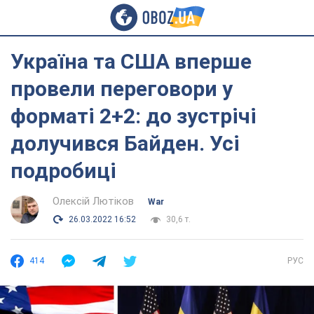
Україна та США вперше
провели переговори у
форматі 2+2: до зустрічі
долучився Байден. Усі
подробиці
Олексій Лютіков
War
26.03.2022 16:52
30,6 т.
414
РУС