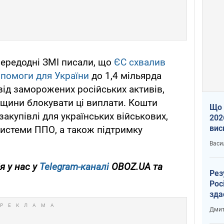
передодні ЗМІ писали, що
ЄС схвалив
опомоги для України
до 1,4 мільярда
 від заморожених російських активів,
щини блокувати ці виплати. Кошти
Що 
закупівлі для українських військових,
202
вис
истеми ППО, а також підтримку
про
Васи
я у нас у
Telegram-каналі
OBOZ.UA та
Рез
Рос
зда
Дмит