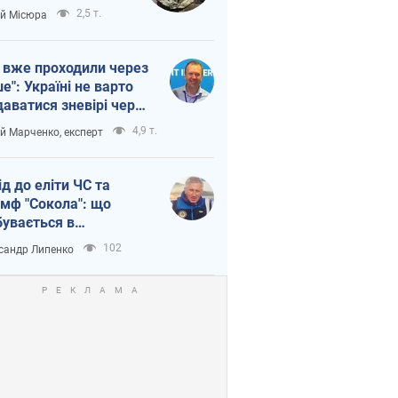
п війни
2,5 т.
ій Місюра
 вже проходили через
ше": Україні не варто
даватися зневірі через
етний терор
4,9 т.
ій Марченко, експерт
ід до еліти ЧС та
умф "Сокола": що
бувається в
аїнському хокеї
102
сандр Липенко