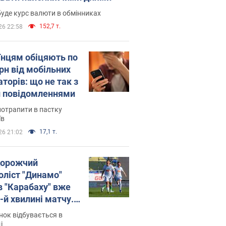
уде курс валюти в обмінниках
152,7 т.
26 22:58
їнцям обіцяють по
рн від мобільних
торів: що не так з
 повідомленнями
потрапити в пастку
їв
17,1 т.
26 21:02
орожчий
оліст "Динамо"
в "Карабаху" вже
-й хвилині матчу.
о
ок відбувається в
і