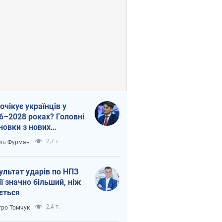
очікує українців у
6–2028 роках? Головні
новки з нових
гнозів від НБУ
2,7 т.
ль Фурман
ультат ударів по НПЗ
ії значно більший, ніж
ється
2,4 т.
ро Томчук