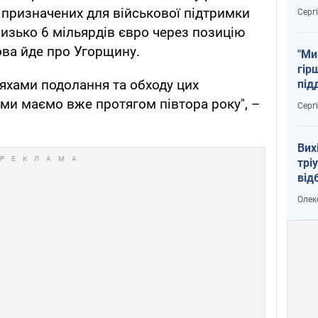
тем
призначених для військової підтримки
Серг
лизько 6 мільярдів євро через позицію
мова йде про Угорщину.
"Ми
гір
яхами подолання та обходу цих
під
рак
 ми маємо вже протягом півтора року", –
Серг
Вих
трі
від
укр
Олек