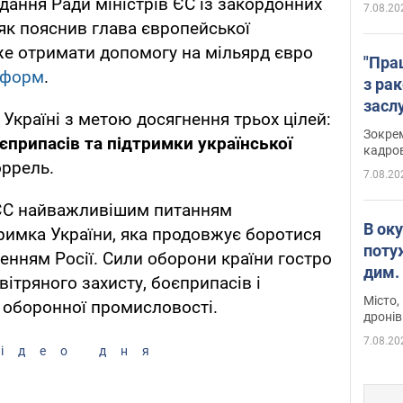
дання Ради міністрів ЄС із закордонних
7.08.20
 як пояснив глава європейської
же отримати допомогу на мільярд євро
"Пра
нформ
.
з ра
засл
 Україні з метою досягнення трьох цілей:
анон
Зокрем
єприпасів та підтримки української
кадров
оррель.
7.08.20
н ЄС найважливішим питанням
В ок
римка України, яка продовжує боротися
поту
нням Росії. Сили оборони країни гостро
дим. 
ітряного захисту, боєприпасів і
Місто,
 оборонної промисловості.
дронів
7.08.20
ідео дня