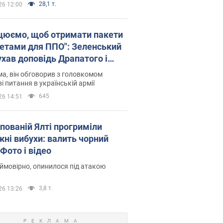
28,1 т.
26 12:00
цюємо, щоб отримати пакети
кетами для ППО": Зеленський
ухав доповідь Драпатого і
сував нові кроки
а, він обговорив з головкомом
і питання в українській армії
645
26 14:51
упованій Ялті прогриміли
жні вибухи: валить чорний
Фото і відео
 ймовірно, опинилося під атакою
3,8 т.
26 13:26