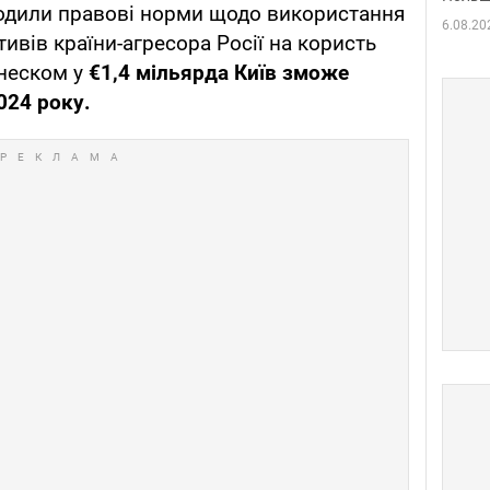
одили правові норми щодо використання
6.08.20
ивів країни-агресора Росії на користь
неском у
€1,4 мільярда Київ зможе
024 року.