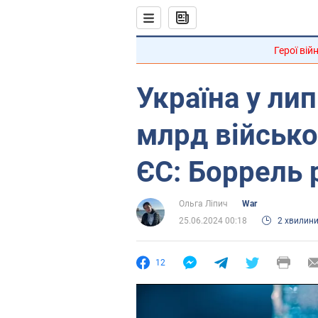
Герої вій
Україна у лип
млрд військо
ЄС: Боррель 
Ольга Ліпич
War
25.06.2024 00:18
2 хвилин
12