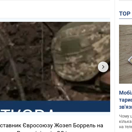
TO
Мобі
тариф
зв'яз
скар
Чому ц
кілька
дставник Євросоюзу Жозеп Боррель на
на тел