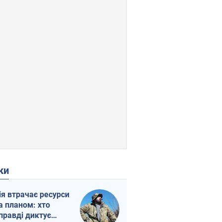
ки
ія втрачає ресурси
а планом: хто
правді диктує