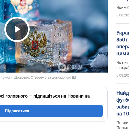
Яким б
6.08.20
Укра
Play Video
850 г
опера
цими
Як не 
шахра
6.08.20
Найд
сі головного — підпишіться на Новини на
футб
заби
Підписатися
на 10
Віде
Поєдин
Польщ