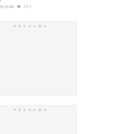
7,2 т.
26 20:48