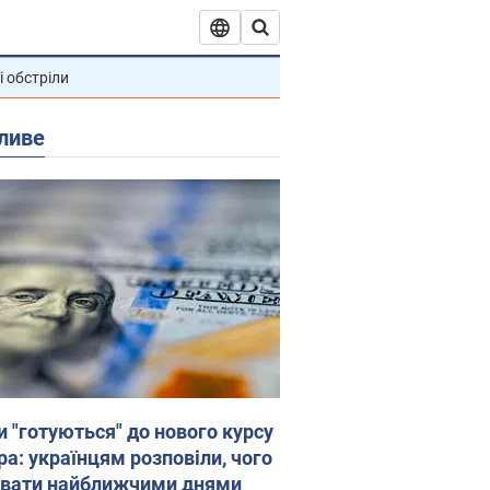
і обстріли
ливе
и "готуються" до нового курсу
ра: українцям розповіли, чого
увати найближчими днями