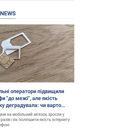
P NEWS
льні оператори підвищили
и "до межі", але якість
ку деградувала: чи варто
житись на ціни
іни на мобільний зв'язок зросли у
 разів і як поліпшити якість інтернету
ефоні