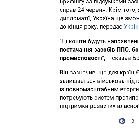
брифінгу за підсумками засі
справ 24 червня. Крім того,
дипломатії, Україна ще змо
до кінця року, передає
Укрі
"Ці кошти будуть направлені
постачання засобів ППО, бо
промисловості
", – сказав Б
Він зазначив, що для краї
залишається військова підт
із повномасштабним вторгне
потребують систем протипов
підтримки розвитку власної
В