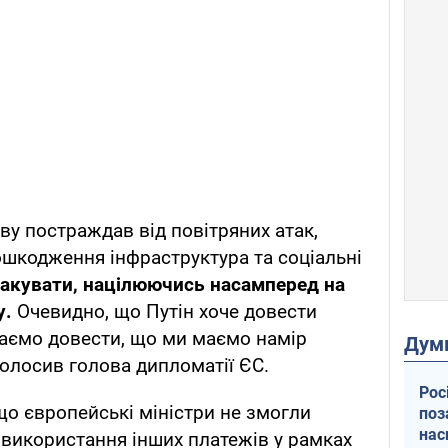
ву постраждав від повітряних атак,
шкодження інфраструктура та соціальні
такувати, націлюючись насамперед на
у.
Очевидно, що Путін хоче довести
маємо довести, що ми маємо намір
Дум
голосив голова дипломатії ЄС.
Рос
що європейські міністри не змогли
поз
нас
 використання інших платежів у рамках