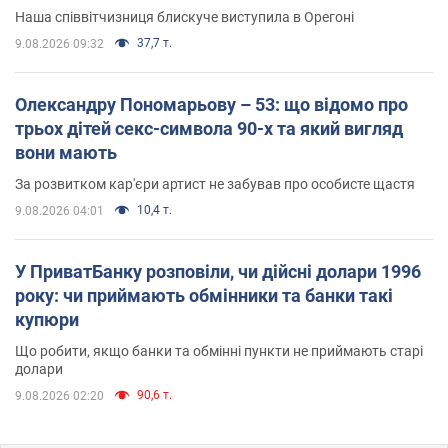
Наша співвітчизниця блискуче виступила в Орегоні
37,7 т.
9.08.2026 09:32
Олександру Пономарьову – 53: що відомо про
трьох дітей секс-символа 90-х та який вигляд
вони мають
За розвитком кар'єри артист не забував про особисте щастя
10,4 т.
9.08.2026 04:01
У ПриватБанку розповіли, чи дійсні долари 1996
року: чи приймають обмінники та банки такі
купюри
Що робити, якщо банки та обмінні пункти не приймають старі
долари
90,6 т.
9.08.2026 02:20