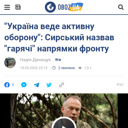
"Україна веде активну
оборону": Сирський назвав
"гарячі" напрямки фронту
Надія Данищук
War
19.05.2026 23:15
2 хвилини
1,9 т.
0
РУС