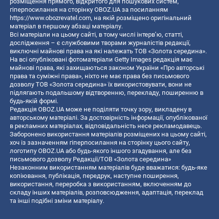
розміщення прямого, відкритого для пошукових систем,
гіперпосилання на сторінку OBOZ.UA за посиланням
https://www.obozrevatel.com
, на якій розміщено оригінальний
матеріал в першому абзаці матеріалу.
Всі матеріали на цьому сайті, в тому числі інтерв’ю, статті,
дослідження – є службовими творами журналістів редакції,
виключні майнові права на які належать ТОВ «Золота середина».
На всі опубліковані фотоматеріали Getty Images редакція має
майнові права, які захищаються законом України «Про авторські
права та суміжні права», ніхто не має права без письмового
дозволу ТОВ «Золота середина» їх використовувати, вони не
підлягають подальшому відтворенню, перекладу, поширенню в
будь-якій формі.
Редакція OBOZ.UA може не поділяти точку зору, викладену в
авторському матеріалі. За достовірність інформації, опублікованої
в рекламних матеріалах, відповідальність несе рекламодавець.
Заборонено використання матеріалів розміщених на цьому сайті,
хоч із зазначенням гіперпосилання на сторінку цього сайту,
логотипу OBOZ.UA або будь-якого іншого згадування, але без
письмового дозволу Редакції/ТОВ «Золота середина»
Незаконним використанням матеріалів буде вважатися: будь-яке
копiювання, публiкацiя, передрук, наступне поширення,
використання, переробка з використанням, включенням до
складу інших матеріалів, розповсюдження, адаптація, переклад
та інші подібні зміни матеріалу.