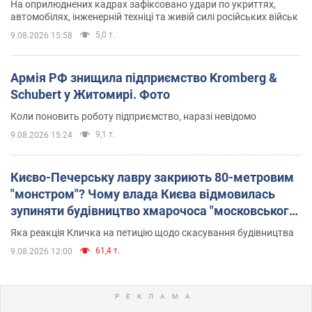
На оприлюднених кадрах зафіксовано удари по укриттях,
автомобілях, інженерній техніці та живій силі російських військ
5,0 т.
9.08.2026 15:58
Армія РФ знищила підприємство Kromberg &
Schubert у Житомирі. Фото
Коли поновить роботу підприємство, наразі невідомо
9,1 т.
9.08.2026 15:24
Києво-Печерську лавру закриють 80-метровим
"монстром"? Чому влада Києва відмовилась
зупиняти будівництво хмарочоса "московського
вірянина"
Яка реакція Кличка на петицію щодо скасування будівництва
61,4 т.
9.08.2026 12:00