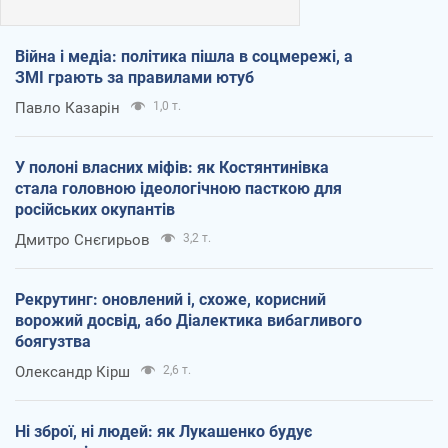
Війна і медіа: політика пішла в соцмережі, а
ЗМІ грають за правилами ютуб
Павло Казарін
1,0 т.
У полоні власних міфів: як Костянтинівка
стала головною ідеологічною пасткою для
російських окупантів
Дмитро Снєгирьов
3,2 т.
Рекрутинг: оновлений і, схоже, корисний
ворожий досвід, або Діалектика вибагливого
боягузтва
Олександр Кірш
2,6 т.
Ні зброї, ні людей: як Лукашенко будує