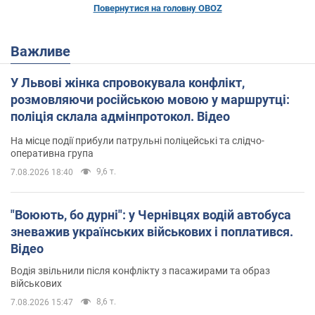
Повернутися на головну OBOZ
Важливе
У Львові жінка спровокувала конфлікт,
розмовляючи російською мовою у маршрутці:
поліція склала адмінпротокол. Відео
На місце події прибули патрульні поліцейські та слідчо-
оперативна група
9,6 т.
7.08.2026 18:40
"Воюють, бо дурні": у Чернівцях водій автобуса
зневажив українських військових і поплатився.
Відео
Водія звільнили після конфлікту з пасажирами та образ
військових
8,6 т.
7.08.2026 15:47