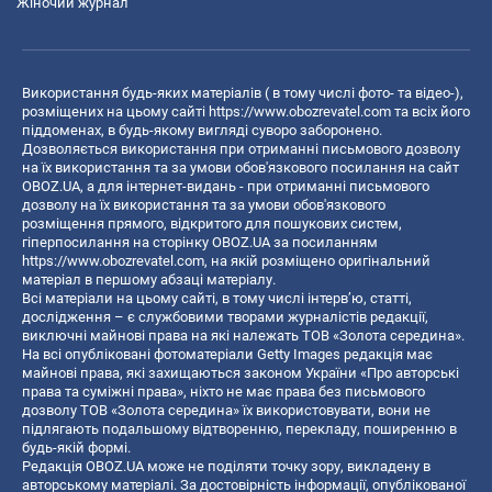
Жіночий журнал
Використання будь-яких матеріалів ( в тому числі фото- та відео-),
розміщених на цьому сайті
https://www.obozrevatel.com
та всіх його
піддоменах, в будь-якому вигляді суворо заборонено.
Дозволяється використання при отриманні письмового дозволу
на їх використання та за умови обов'язкового посилання на сайт
OBOZ.UA, а для інтернет-видань - при отриманні письмового
дозволу на їх використання та за умови обов'язкового
розміщення прямого, відкритого для пошукових систем,
гіперпосилання на сторінку OBOZ.UA за посиланням
https://www.obozrevatel.com
, на якій розміщено оригінальний
матеріал в першому абзаці матеріалу.
Всі матеріали на цьому сайті, в тому числі інтерв’ю, статті,
дослідження – є службовими творами журналістів редакції,
виключні майнові права на які належать ТОВ «Золота середина».
На всі опубліковані фотоматеріали Getty Images редакція має
майнові права, які захищаються законом України «Про авторські
права та суміжні права», ніхто не має права без письмового
дозволу ТОВ «Золота середина» їх використовувати, вони не
підлягають подальшому відтворенню, перекладу, поширенню в
будь-якій формі.
Редакція OBOZ.UA може не поділяти точку зору, викладену в
авторському матеріалі. За достовірність інформації, опублікованої