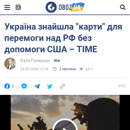
Україна знайшла "карти" для
перемоги над РФ без
допомоги США – TIME
Катя Помазан
War
24.05.2026 13:18
2 хвилини
6,0 т.
0
РУС