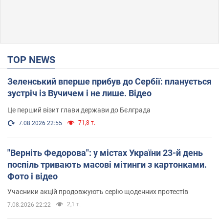
TOP NEWS
Зеленський вперше прибув до Сербії: планується
зустріч із Вучичем і не лише. Відео
Це перший візит глави держави до Бєлграда
71,8 т.
7.08.2026 22:55
"Верніть Федорова": у містах України 23-й день
поспіль тривають масові мітинги з картонками.
Фото і відео
Учасники акцій продовжують серію щоденних протестів
2,1 т.
7.08.2026 22:22