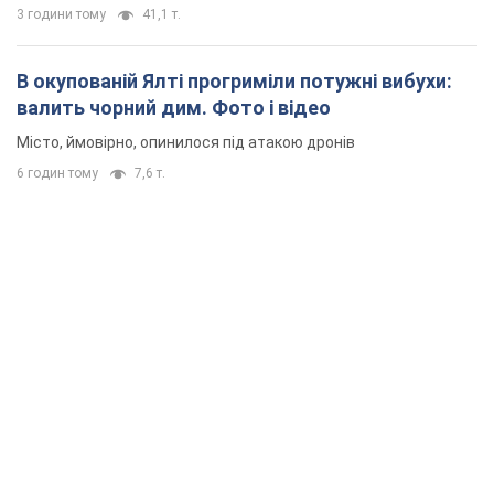
3 години тому
41,1 т.
В окупованій Ялті прогриміли потужні вибухи:
валить чорний дим. Фото і відео
Місто, ймовірно, опинилося під атакою дронів
6 годин тому
7,6 т.