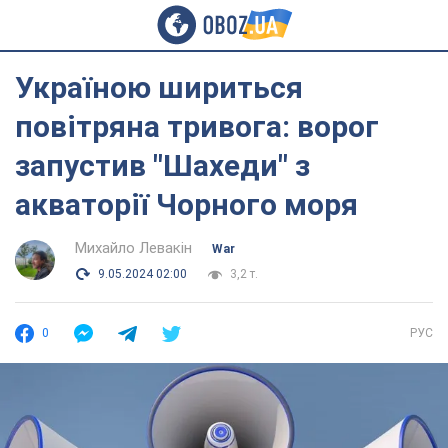
Україною шириться
повітряна тривога: ворог
запустив "Шахеди" з
акваторії Чорного моря
Михайло Левакін
War
9.05.2024 02:00
3,2 т.
0
РУС