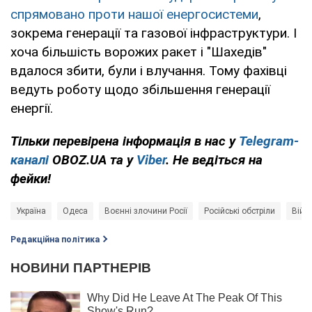
спрямовано проти нашої енергосистеми
,
зокрема генерації та газової інфраструктури. І
хоча більшість ворожих ракет і "Шахедів"
вдалося збити, були і влучання. Тому фахівці
ведуть роботу щодо збільшення генерації
енергії.
Тільки перевірена інформація в нас у
Telegram-
каналі
OBOZ.UA та у
Viber
. Не ведіться на
фейки!
Україна
Одеса
Воєнні злочини Росії
Російські обстріли
Війна
Редакційна політика