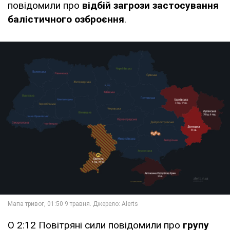
повідомили про
відбій загрози застосування
балістичного озброєння
.
О 2:12 Повітряні сили повідомили про
групу