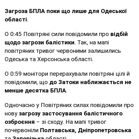
Загроза БПЛА поки що лише для Одеської
області
.
О 0:45 Повітряні сили повідомили про
відбій
щодо загрози балістики
. Так, на мапі
повітряних тривог червоними залишились
Одеська та Херсонська області.
О 0:59 монітори перерахували повітряні цілі й
повідомили, що
до Затоки наближається не
менше десятка БПЛА
.
Одночасно у Повітряних силах повідомили про
нову
загрозу застосування балістичного
озброєння
– зі сходу. На мапі тривог
почервоніли
Полтавська, Дніпропетровська
та
Запорізька
області.