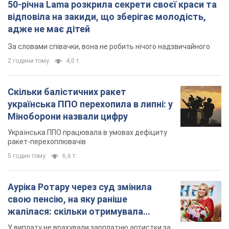
50-річна Lama розкрила секрети своєї краси та
відповіла на закиди, що зберігає молодість,
адже не має дітей
За словами співачки, вона не робить нічого надзвичайного
2 години тому
4,0 т.
Скільки балістичних ракет
українська ППО перехопила в липні: у
Міноборони назвали цифру
Українська ППО працювала в умовах дефіциту
ракет-перехоплювачів
5 годин тому
6,6 т.
Ауріка Ротару через суд змінила
свою пенсію, на яку раніше
жалілася: скільки отримувала
співачка
У виплату не врахували зарплатню артистки за