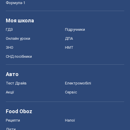
Формула-1
Моя школа
ГДЗ
Підручники
Онлайн уроки
ДПА
ЗНО
НМТ
СНД посібники
Авто
Тест Драйв
Електромобілі
Акції
Сервіс
Food Oboz
Рецепти
Напої
Дієти