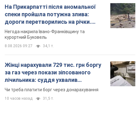
На Прикарпатті після аномальної
спеки пройшла потужна злива:
дороги перетворились на річки.
Відео
Негода накрила Івано-Франківщину та
курортний Буковель
8.08.2026 09:27
34,1 т.
Жінці нарахували 729 тис. грн боргу
за газ через покази зіпсованого
лічильника: суддя ухвалив
неочікуване рішення
Чи треба платити борг через донарахування
10 часов назад
31,5 т.