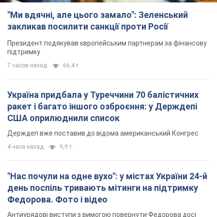
"Ми вдячні, але цього замало": Зеленський
закликав посилити санкції проти Росії
Президент подякував європейським партнерам за фінансову
підтримку
7 часов назад
66,4 т.
Україна придбала у Туреччини 70 балістичних
ракет і багато іншого озброєння: у Держдепі
США оприлюднили список
Держдеп вже поставив до відома американський Конгрес
4 часа назад
9,9 т.
"Нас почули на одне вухо": у містах України 24-й
день поспіль тривають мітинги на підтримку
Федорова. Фото і відео
Антиурядові виступи з вимогою повернути Федорова досі