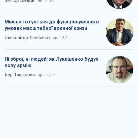
Віктор Швець
11,0 т.
Мінськ готується до функціонування в
умовах масштабної воєнної кризи
Олександр Левченко
16,0 т.
Ні зброї, ні людей: як Лукашенко будує
нову армію
Ігар Тишкевич
13,8 т.