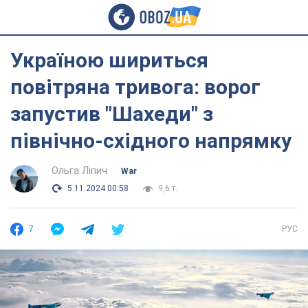
Україною шириться
повітряна тривога: ворог
запустив "Шахеди" з
північно-східного напрямку
Ольга Ліпич
War
5.11.2024 00:58
9,6 т.
7
РУС