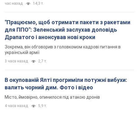
час назад
14,3 т.
"Працюємо, щоб отримати пакети з ракетами
для ППО": Зеленський заслухав доповідь
Драпатого і анонсував нові кроки
Зокрема, він обговорив з головкомом кадрові питання в
українській армії
3 часа назад
2,7 т.
В окупованій Ялті прогриміли потужні вибухи:
валить чорний дим. Фото і відео
Місто, ймовірно, опинилося під атакою дронів
4 часа назад
5,9 т.