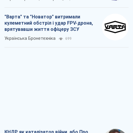
"Варта" та "Новатор" витримали
кулеметний обстріл і удар FPV-дрона,
врятувавши життя офіцеру ЗСУ
Українська Бронетехніка
699
КНДР як каталізатор війни, або Про