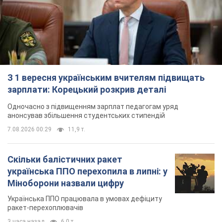
З 1 вересня українським вчителям підвищать
зарплати: Корецький розкрив деталі
Одночасно з підвищенням зарплат педагогам уряд
анонсував збільшення студентських стипендій
7.08.2026 00:29
11,9 т.
Скільки балістичних ракет
українська ППО перехопила в липні: у
Міноборони назвали цифру
Українська ППО працювала в умовах дефіциту
ракет-перехоплювачів
3 часа назад
6,0 т.