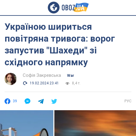
Україною шириться
повітряна тривога: ворог
запустив "Шахеди" зі
східного напрямку
Софія Закревська
War
19.02.2024 23:41
8,4 т.
39
РУС