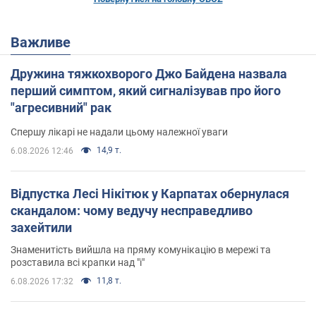
Важливе
Дружина тяжкохворого Джо Байдена назвала
перший симптом, який сигналізував про його
"агресивний" рак
Спершу лікарі не надали цьому належної уваги
14,9 т.
6.08.2026 12:46
Відпустка Лесі Нікітюк у Карпатах обернулася
скандалом: чому ведучу несправедливо
захейтили
Знаменитість вийшла на пряму комунікацію в мережі та
розставила всі крапки над "і"
11,8 т.
6.08.2026 17:32