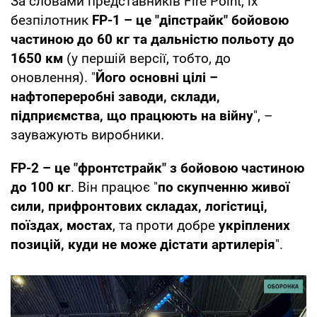
За словами представників Fire Point, їх
безпілотник
FP-1 – це "діпстрайк" бойовою
частиною до 60 кг та дальністю польоту до
1650 км
(у першій версії, тобто, до
оновлення). "
Його основні цілі –
нафтопереробні заводи, склади,
підприємства, що працюють на війну
", –
зауважують виробники.
FP-2 – це "фронтстрайк" з бойовою частиною
до 100 кг
. Він працює "
по скупченню живої
сили, прифронтових складах, логістиці,
поїздах, мостах
, та проти добре
укріплених
позицій, куди не може дістати артилерія
".