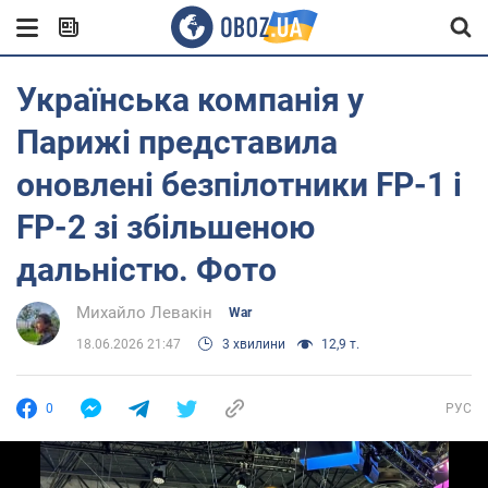
Українська компанія у
Парижі представила
оновлені безпілотники FP-1 і
FP-2 зі збільшеною
дальністю. Фото
Михайло Левакін
War
18.06.2026 21:47
3 хвилини
12,9 т.
0
РУС