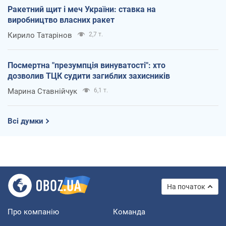
Ракетний щит і меч України: ставка на
виробництво власних ракет
Кирило Татарінов
2,7 т.
Посмертна "презумпція винуватості": хто
дозволив ТЦК судити загиблих захисників
Марина Ставнійчук
6,1 т.
Всі думки
На початок
Про компанію
Команда