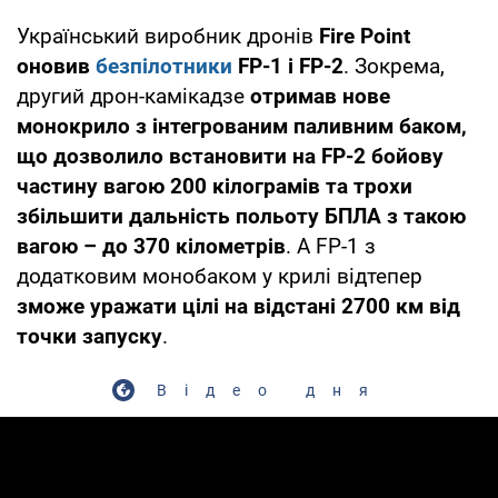
Український виробник дронів
Fire Point
оновив
безпілотники
FP-1 і FP-2
. Зокрема,
другий дрон-камікадзе
отримав нове
монокрило з інтегрованим паливним баком,
що дозволило встановити на FP-2 бойову
частину вагою 200 кілограмів та трохи
збільшити дальність польоту БПЛА з такою
вагою – до 370 кілометрів
. А FP-1 з
додатковим монобаком у крилі відтепер
зможе уражати цілі на відстані 2700 км від
точки запуску
.
Відео дня