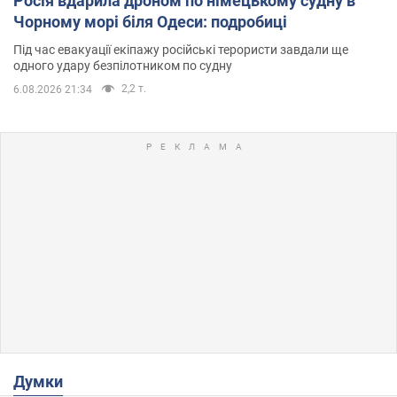
Росія вдарила дроном по німецькому судну в
Чорному морі біля Одеси: подробиці
Під час евакуації екіпажу російські терористи завдали ще
одного удару безпілотником по судну
2,2 т.
6.08.2026 21:34
Думки