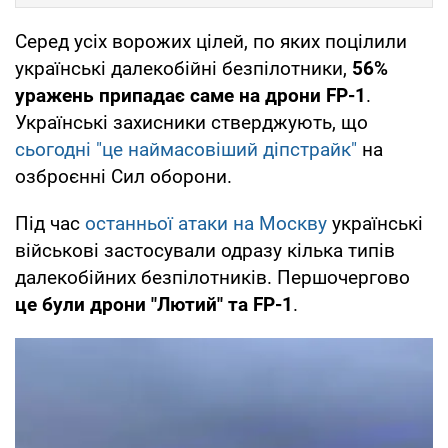
Серед усіх ворожих цілей, по яких поцілили
українські далекобійні безпілотники,
56%
уражень припадає саме на дрони FP-1
.
Українські захисники стверджують, що
сьогодні "це наймасовіший діпстрайк"
на
озброєнні Сил оборони.
Під час
останньої атаки на Москву
українські
військові застосували одразу кілька типів
далекобійних безпілотників. Першочергово
це були дрони "Лютий" та FP-1
.