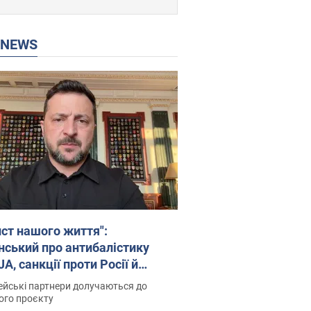
P NEWS
ист нашого життя":
нський про антибалістику
A, санкції проти Росії й
имку аграріїв. Відео
йські партнери долучаються до
ого проєкту