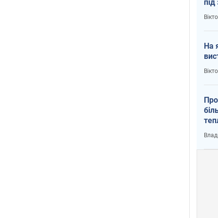
під
кри
Вікт
На 
вис
Вікт
Про
біл
теп
від
Влад
у К