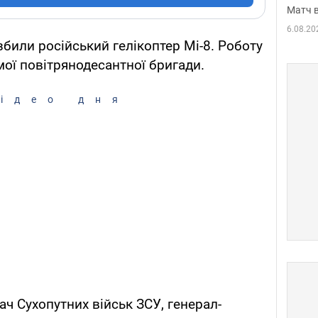
Матч в
6.08.20
збили російський гелікоптер Мі-8. Роботу
мої повітрянодесантної бригади.
ідео дня
ч Сухопутних військ ЗСУ, генерал-