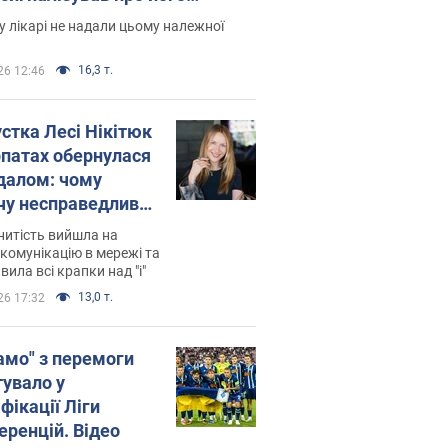
есивний" рак
 лікарі не надали цьому належної
16,3 т.
26 12:46
устка Лесі Нікітюк
рпатах обернулася
далом: чому
чу несправедливо
йтили
нитість вийшла на
комунікацію в мережі та
вила всі крапки над "і"
13,0 т.
26 17:32
амо" з перемоги
тувало у
фікації Ліги
еренцій. Відео