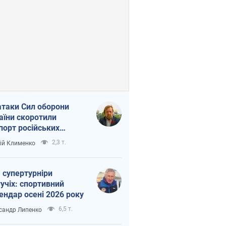
атаки Сил оборони
аїни скоротили
порт російських
топродуктів
2,3 т.
ій Клименко
 супертурніри
учіх: спортивний
ендар осені 2026 року
6,5 т.
сандр Липенко