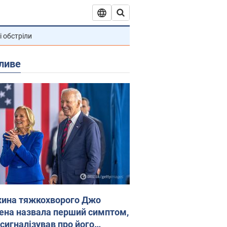
і обстріли
ливе
ина тяжкохворого Джо
ена назвала перший симптом,
 сигналізував про його