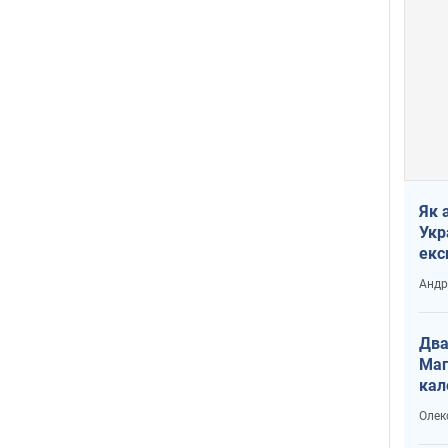
Як 
Укр
екс
наф
Андр
Два
Маг
кал
Олек