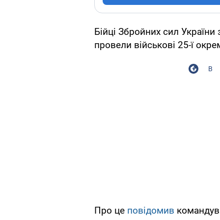
Бійці Збройних сил України 
провели військові 25-ї окре
В
Про це
повідомив
командува