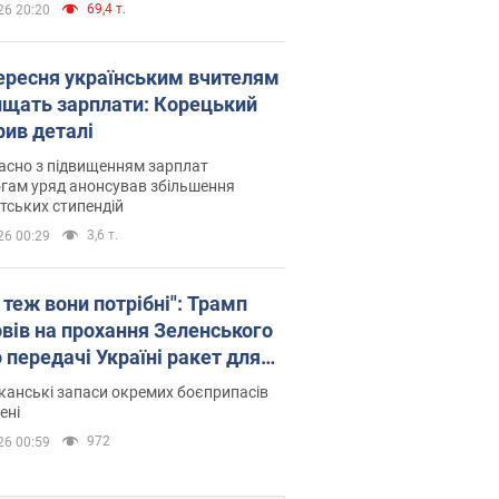
69,4 т.
26 20:20
вересня українським вчителям
ищать зарплати: Корецький
рив деталі
асно з підвищенням зарплат
гам уряд анонсував збільшення
тських стипендій
3,6 т.
26 00:29
 теж вони потрібні": Трамп
овів на прохання Зеленського
 передачі Україні ракет для
ot
анські запаси окремих боєприпасів
ені
972
26 00:59