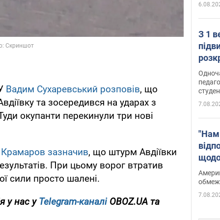
6.08.20
З 1 
підв
розк
Одноч
педаго
СУ
Вадим Сухаревський розповів
, що
студен
вдіївку та зосередився на ударах з
7.08.20
. Туди окупанти перекинули три нові
"Нам
відп
 Крамаров зазначив
, що штурм Авдіївки
щодо
результатів. При цьому ворог втратив
Patri
Америк
вої сили просто шалені.
обмеж
7.08.20
я у нас у
Telegram-каналі
OBOZ.UA та