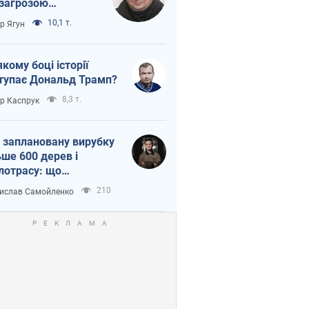
 загрозою
тична логістика
10,1 т.
ор Ягун
якому боці історії
тупає Дональд Трамп?
8,3 т.
ор Каспрук
 заплановану вирубку
ьше 600 дерев і
лотрасу: що
бувається на Теремках
210
ислав Самойленко
иєві