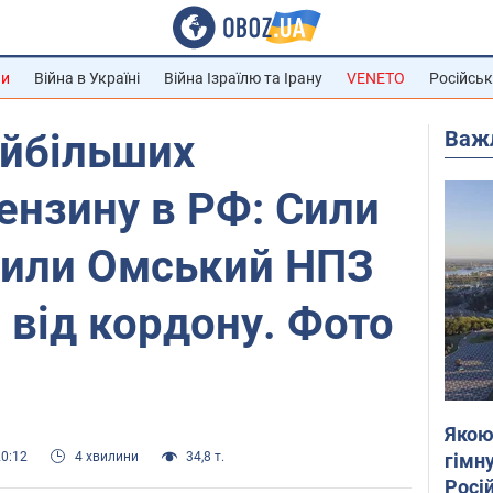
ни
Війна в Україні
Війна Ізраїлю та Ірану
VENETO
Російськ
Важ
айбільших
ензину в РФ: Сили
зили Омський НПЗ
м від кордону. Фото
Якою
гімну
20:12
4 хвилини
34,8 т.
Росій