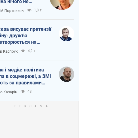
іна нічого не
шло з Україною
1,8 т.
лій Портников
ква висуває претензії
іну: дружба
етворюється на
ежність Росії від
4,2 т.
ор Каспрук
таю
на і медіа: політика
ла в соцмережі, а ЗМІ
ють за правилами
б
48
о Казарін