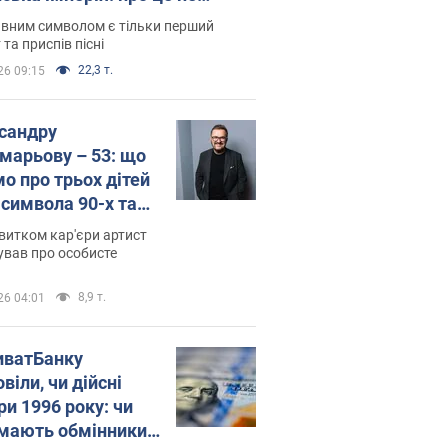
овідають у школі
вним символом є тільки перший
 та приспів пісні
22,3 т.
26 09:15
сандру
марьову – 53: що
мо про трьох дітей
-символа 90-х та
 вигляд вони
витком кар'єри артист
ть
ував про особисте
8,9 т.
26 04:01
иватБанку
віли, чи дійсні
ри 1996 року: чи
мають обмінники