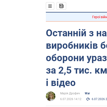
Герої вій
Останній з н
виробників б
оборони ура
за 2,5 тис. к
і відео
Марія Дрофич
War
6.07.2026 14:12
6.07.2026 