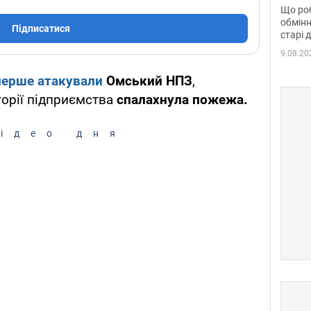
та б
Що роб
обмінн
Підписатися
старі 
9.08.20
перше атакували
Омський НПЗ
,
торії підприємства
спалахнула пожежа.
ідео дня