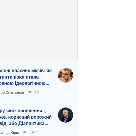
олоні власних міфів: як
тянтинівка стала
овною ідеологічною
ткою для російських
1,3 т.
ро Снєгирьов
пантів
рутинг: оновлений і,
же, корисний ворожий
від, або Діалектика
агливого боягузтва
1,4 т.
сандр Кірш