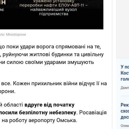
о поки удари ворога спрямовані на те,
, руйнуючи житлові будинки та цивільну
они силою своїми ударами змушують
У п
Кос
гол
все. Кожен прихильник війни відчує її на
пас
Дмит
орони.
оку
й області
вдруге від початку
Рек
схо
лосили безпілотну небезпеку
. Росавіація
дос
 на роботу аеропорту Омська.
виб
Олек