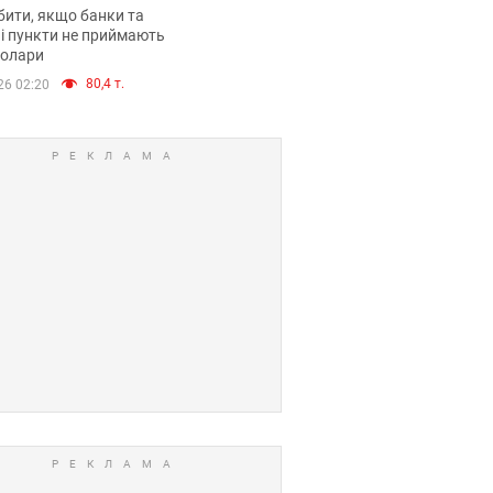
анки такі купюри
ити, якщо банки та
і пункти не приймають
долари
80,4 т.
26 02:20