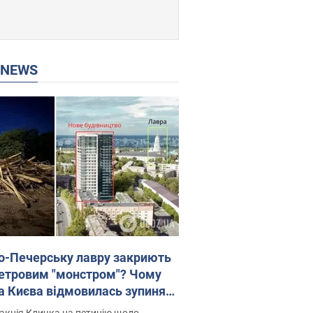
P NEWS
о-Печерську лавру закриють
етровим "монстром"? Чому
а Києва відмовилась зупиняти
вництво хмарочоса
акція Кличка на петицію щодо