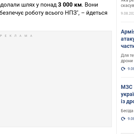
одолали шлях у понад
3 000 км
. Вони
"мос
скасув
безпечує роботу всього НПЗ", – йдеться
9.08.20
Армі
атаку
части
Фото
Для те
дрони
9.0
МЗС 
укра
із д
Бесіда
9.0