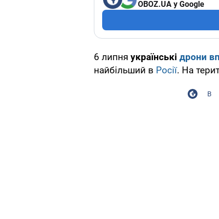
OBOZ.UA у Google
6 липня
українські
дрони в
найбільший в
Росії
. На тери
В