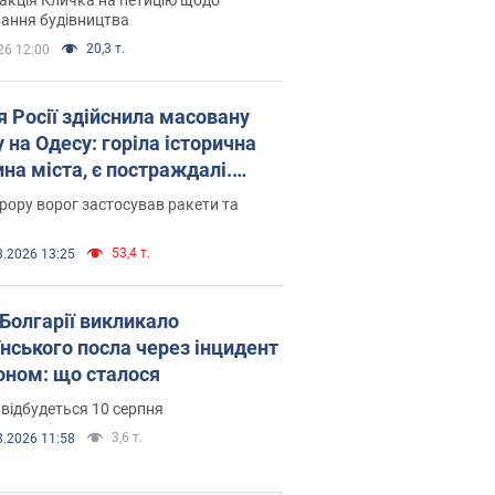
ковського вірянина"
ання будівництва
20,3 т.
26 12:00
я Росії здійснила масовану
 на Одесу: горіла історична
на міста, є постраждалі.
 та відео
рору ворог застосував ракети та
53,4 т.
8.2026 13:25
Болгарії викликало
їнського посла через інцидент
роном: що сталося
 відбудеться 10 серпня
3,6 т.
8.2026 11:58