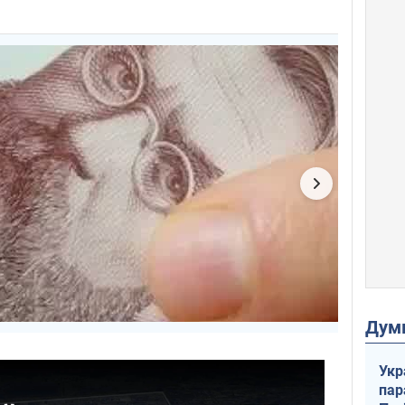
Дум
Укр
пар