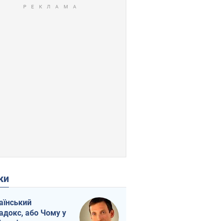
ки
аїнський
адокс, або Чому у