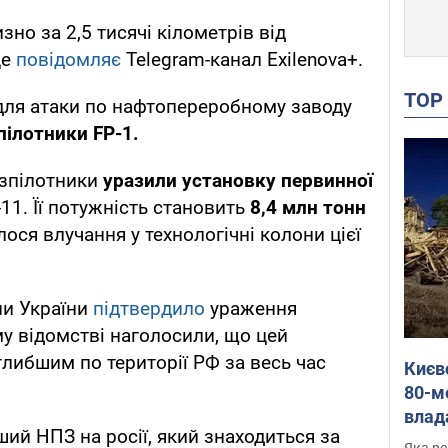
но за 2,5 тисячі кілометрів від
це
повідомляє
Telegram-канал Exilenova+.
TO
 для атаки по нафтопереробному заводу
пілотники FP-1.
езпілотники
уразили установку первинної
11. Її потужність становить
8,4 млн тонн
ося влучання у технологічні колони цієї
ни України
підтвердило
ураження
у відомстві наголосили, що цей
глибшим по території РФ за весь час
Києв
80-м
влад
ий НПЗ на росії, який знаходиться за
буді
Яка ре