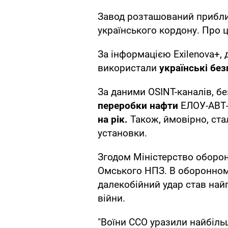
Завод розташований приблиз
українського кордону. Про 
За інформацією Exilenova+,
використали
українські без
За даними OSINT-каналів, б
переробки нафти
ЕЛОУ-АВТ-
на рік.
Також, ймовірно, стал
установки.
Згодом Міністерство оборо
Омського НПЗ. В оборонном
далекобійний удар став най
війни.
"Воїни ССО уразили найбільш