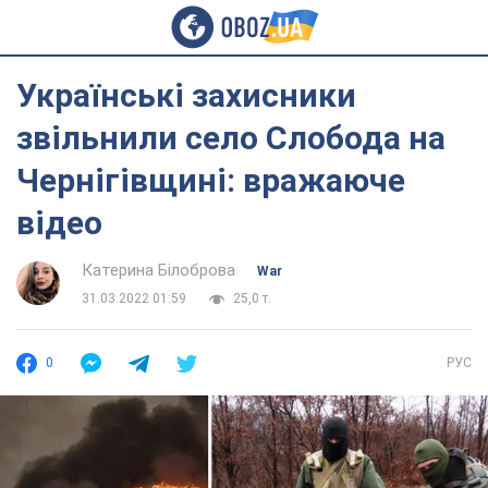
Українські захисники
звільнили село Слобода на
Чернігівщині: вражаюче
відео
Катерина Білоброва
War
31.03.2022 01:59
25,0 т.
0
РУС