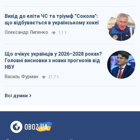
НБУ
Василь Фурман
21,7 т.
Всі думки
Про компанію
Команда
Правова інформація
Політика конфіденційності
Реклама на сайті
Документи
Редакційна політика
Журналісти OBOZ.UA на місці
подій
OBOZ.UA
Політика