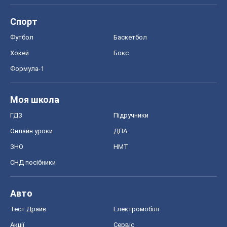
ГДЗ
Підручники
Онлайн уроки
ДПА
ЗНО
НМТ
СНД посібники
Авто
Тест Драйв
Електромобілі
Акції
Сервіс
Food Oboz
Рецепти
Напої
Дієти
Економіка