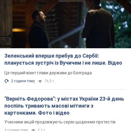
планується зустріч із Вучичем і не лише. Відео
Це перший візит глави держави до Бєлграда
2 години тому
76,5 т.
"Верніть Федорова": у містах України 23-й день
поспіль тривають масові мітинги з
картонками. Фото і відео
Учасники акцій продовжують серію щоденних протестів
3 години тому
2,2 т.
Сенат США схвалив законопроєкт Грема про
санкції проти Росії: що далі
Документ передбачає нові економічні обмеження
3 години тому
4,6 т.