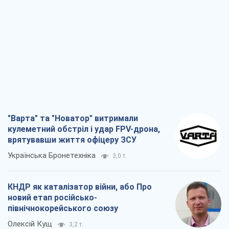
"Варта" та "Новатор" витримали
кулеметний обстріл і удар FPV-дрона,
врятувавши життя офіцеру ЗСУ
Українська Бронетехніка
3,0 т.
КНДР як каталізатор війни, або Про
новий етап російсько-
північнокорейського союзу
Олексій Кущ
3,2 т.
Вихід до еліти ЧС та тріумф "Сокола":
що відбувається в українському хокеї
Олександр Липенко
1,1 т.
Що очікує українців у 2026–2028 роках?
Головні висновки з нових прогнозів від