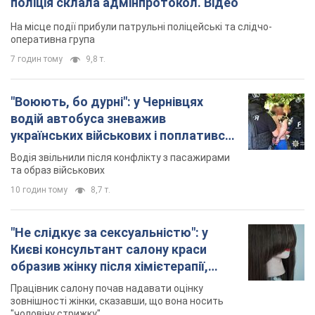
Відео
Водія звільнили після конфлікту з пасажирами
та образ військових
10 годин тому
8,7 т.
"Не слідкує за сексуальністю": у
Києві консультант салону краси
образив жінку після хімієтерапії,
розгорівся скандал. Фото
Працівник салону почав надавати оцінку
зовнішності жінки, сказавши, що вона носить
"чоловічу стрижку"
3 години тому
13,6 т.