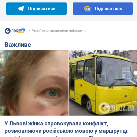
У Львові жінка спровокувала конфлікт,
розмовляючи російською мовою у маршрутці:
поліція склала адмінпротокол. Відео
На місце події прибули патрульні поліцейські та слідчо-
оперативна група
7 годин тому
9,8 т.
"Воюють, бо дурні": у Чернівцях
водій автобуса зневажив
українських військових і поплатився.