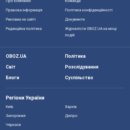
Світ
Розслідування
Блоги
Суспільство
Регіони України
Київ
Харків
Запоріжжя
Дніпро
Черкаси
Спорт
Футбол
Баскетбол
Хокей
Бокс
Формула-1
Моя школа