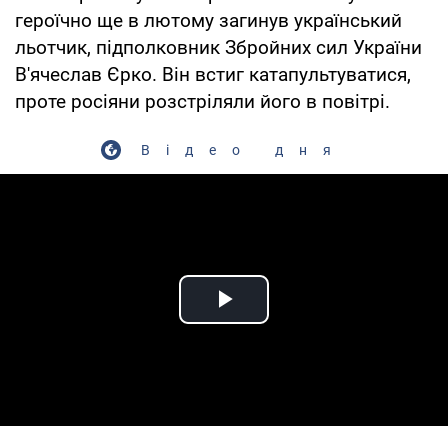
героїчно ще в лютому загинув український
льотчик, підполковник Збройних сил України
В'ячеслав Єрко. Він встиг катапультуватися,
проте росіяни розстріляли його в повітрі.
Відео дня
Play Video