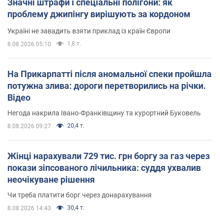
Значні штрафи і спеціальні полігони: як
проблему джипінгу вирішують за кордоном
Україні не завадить взяти приклад із країн Європи
1,8 т.
8.08.2026 05:10
На Прикарпатті після аномальної спеки пройшла
потужна злива: дороги перетворились на річки.
Відео
Негода накрила Івано-Франківщину та курортний Буковель
20,4 т.
8.08.2026 09:27
Жінці нарахували 729 тис. грн боргу за газ через
покази зіпсованого лічильника: суддя ухвалив
неочікуване рішення
Чи треба платити борг через донарахування
30,4 т.
8.08.2026 14:43