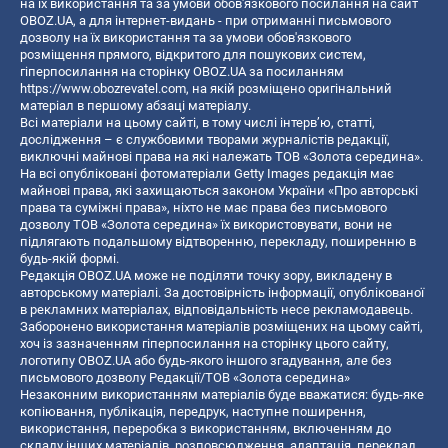
на їх використання та за умови обов'язкового посилання на сайт
OBOZ.UA, а для інтернет-видань - при отриманні письмового
дозволу на їх використання та за умови обов'язкового
розміщення прямого, відкритого для пошукових систем,
гіперпосилання на сторінку OBOZ.UA за посиланням
https://www.obozrevatel.com
, на якій розміщено оригінальний
матеріал в першому абзаці матеріалу.
Всі матеріали на цьому сайті, в тому числі інтерв’ю, статті,
дослідження – є службовими творами журналістів редакції,
виключні майнові права на які належать ТОВ «Золота середина».
На всі опубліковані фотоматеріали Getty Images редакція має
майнові права, які захищаються законом України «Про авторські
права та суміжні права», ніхто не має права без письмового
дозволу ТОВ «Золота середина» їх використовувати, вони не
підлягають подальшому відтворенню, перекладу, поширенню в
будь-якій формі.
Редакція OBOZ.UA може не поділяти точку зору, викладену в
авторському матеріалі. За достовірність інформації, опублікованої
в рекламних матеріалах, відповідальність несе рекламодавець.
Заборонено використання матеріалів розміщених на цьому сайті,
хоч із зазначенням гіперпосилання на сторінку цього сайту,
логотипу OBOZ.UA або будь-якого іншого згадування, але без
письмового дозволу Редакції/ТОВ «Золота середина»
Незаконним використанням матеріалів буде вважатися: будь-яке
копiювання, публiкацiя, передрук, наступне поширення,
використання, переробка з використанням, включенням до
складу інших матеріалів, розповсюдження, адаптація, переклад