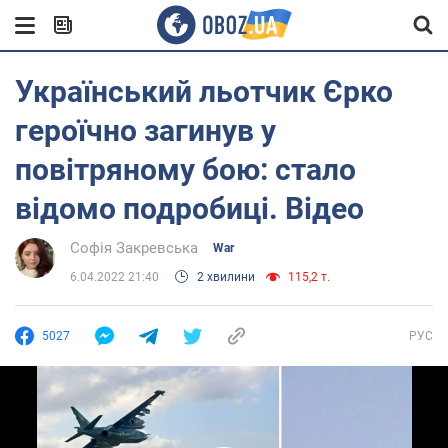
Український льотчик Єрко
героїчно загинув у
повітряному бою: стало
відомо подробиці. Відео
Софія Закревська
War
6.04.2022 21:40
2 хвилини
115,2 т.
5027
РУС