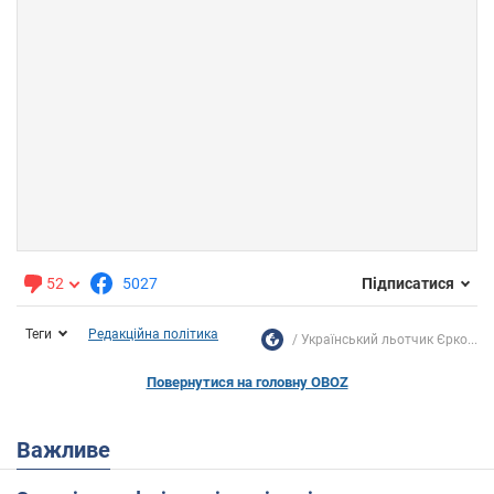
52
5027
Підписатися
Теги
Редакційна політика
Український льотчик Єрко...
Повернутися на головну OBOZ
Важливе