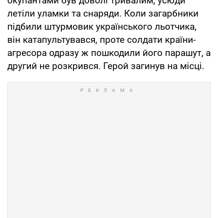
окупантами був доволі тривалим, усюди
летіли уламки та снаряди. Коли загарбники
підбили штурмовик українського льотчика,
він катапультувався, проте солдати країни-
агресора одразу ж пошкодили його парашут, а
другий не розкрився. Герой загинув на місці.