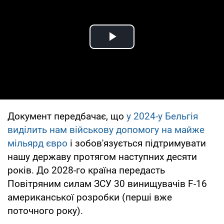
Play Video
Документ передбачає, що
у 2024-у Бельгія
виділить нам військову допомогу на майже
мільярд євро
і зобов'язується підтримувати
нашу державу протягом наступних десяти
років. До 2028-го країна передасть
Повітряним силам ЗСУ 30 винищувачів F-16
американської розробки (перші вже
поточного року).