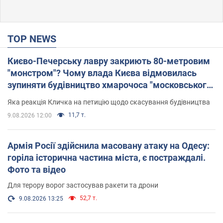
TOP NEWS
Києво-Печерську лавру закриють 80-метровим
"монстром"? Чому влада Києва відмовилась
зупиняти будівництво хмарочоса "московського
вірянина"
Яка реакція Кличка на петицію щодо скасування будівництва
11,7 т.
9.08.2026 12:00
Армія Росії здійснила масовану атаку на Одесу:
горіла історична частина міста, є постраждалі.
Фото та відео
Для терору ворог застосував ракети та дрони
52,7 т.
9.08.2026 13:25