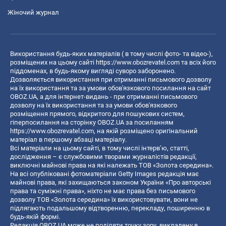
Жіночий журнал
Використання будь-яких матеріалів ( в тому числі фото- та відео-),
розміщених на цьому сайті
https://www.obozrevatel.com
та всіх його
піддоменах, в будь-якому вигляді суворо заборонено.
Дозволяється використання при отриманні письмового дозволу
на їх використання та за умови обов'язкового посилання на сайт
OBOZ.UA, а для інтернет-видань - при отриманні письмового
дозволу на їх використання та за умови обов'язкового
розміщення прямого, відкритого для пошукових систем,
гіперпосилання на сторінку OBOZ.UA за посиланням
https://www.obozrevatel.com
, на якій розміщено оригінальний
матеріал в першому абзаці матеріалу.
Всі матеріали на цьому сайті, в тому числі інтерв’ю, статті,
дослідження – є службовими творами журналістів редакції,
виключні майнові права на які належать ТОВ «Золота середина».
На всі опубліковані фотоматеріали Getty Images редакція має
майнові права, які захищаються законом України «Про авторські
права та суміжні права», ніхто не має права без письмового
дозволу ТОВ «Золота середина» їх використовувати, вони не
підлягають подальшому відтворенню, перекладу, поширенню в
будь-якій формі.
Редакція OBOZ.UA може не поділяти точку зору, викладену в