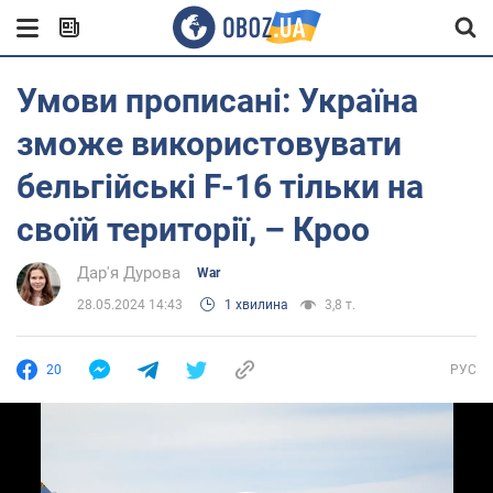
Умови прописані: Україна
зможе використовувати
бельгійські F-16 тільки на
своїй території, – Кроо
Дар'я Дурова
War
28.05.2024 14:43
1 хвилина
3,8 т.
20
РУС