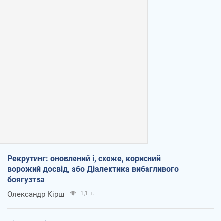
Рекрутинг: оновлений і, схоже, корисний
ворожий досвід, або Діалектика вибагливого
боягузтва
Олександр Кірш
1,1 т.