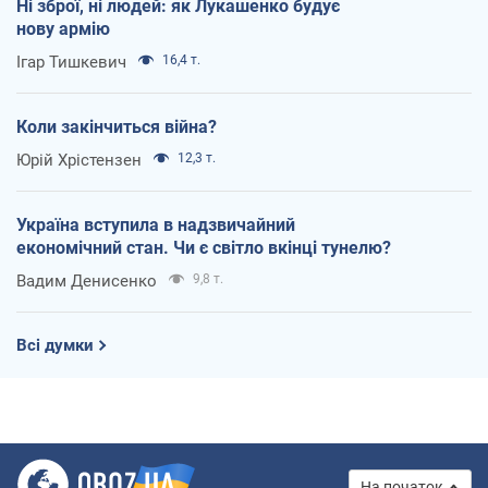
Ні зброї, ні людей: як Лукашенко будує
нову армію
Ігар Тишкевич
16,4 т.
Коли закінчиться війна?
Юрій Хрістензен
12,3 т.
Україна вступила в надзвичайний
економічний стан. Чи є світло вкінці тунелю?
Вадим Денисенко
9,8 т.
Всі думки
На початок