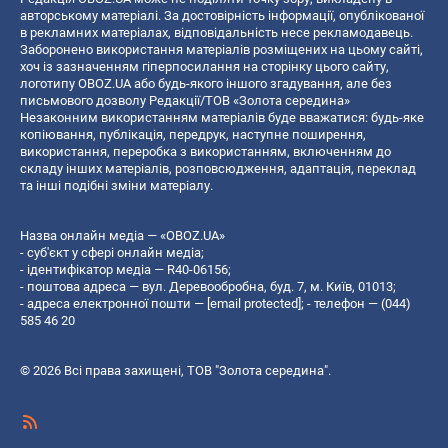
авторському матеріалі. За достовірність інформації, опублікованої
в рекламних матеріалах, відповідальність несе рекламодавець.
Заборонено використання матеріалів розміщених на цьому сайті,
хоч із зазначенням гіперпосилання на сторінку цього сайту,
логотипу OBOZ.UA або будь-якого іншого згадування, але без
письмового дозволу Редакції/ТОВ «Золота середина»
Незаконним використанням матеріалів буде вважатися: будь-яке
копiювання, публiкацiя, передрук, наступне поширення,
використання, переробка з використанням, включенням до
складу інших матеріалів, розповсюдження, адаптація, переклад
та інші подібні зміни матеріалу.
Назва онлайн медіа — «OBOZ.UA»
- суб'єкт у сфері онлайн медіа;
- ідентифікатор медіа — R40-06156;
- поштова адреса — вул. Деревообробна, буд. 7, м. Київ, 01013;
- адреса електронної пошти —
[email protected]
; - телефон — (044)
585 46 20
© 2026 Всі права захищені, ТОВ "Золота середина".