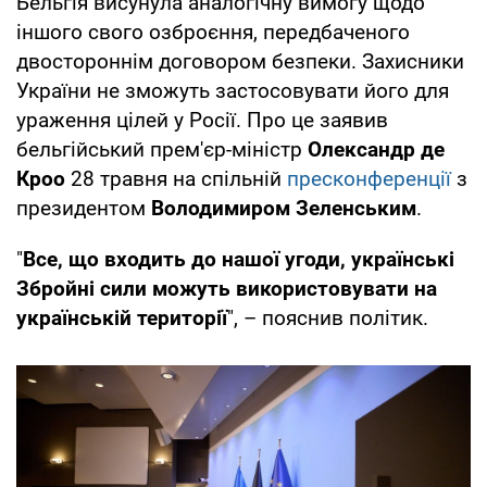
Бельгія висунула аналогічну вимогу щодо
іншого свого озброєння, передбаченого
двостороннім договором безпеки. Захисники
України не зможуть застосовувати його для
ураження цілей у Росії. Про це заявив
бельгійський прем'єр-міністр
Олександр де
Кроо
28 травня на спільній
пресконференції
з
президентом
Володимиром Зеленським
.
"
Все, що входить до нашої угоди, українські
Збройні сили можуть використовувати на
українській території
", – пояснив політик.