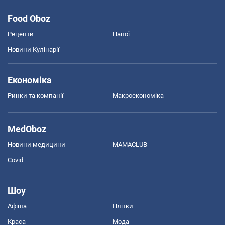
Food Oboz
Рецепти
Напої
Новини Кулінарії
Економіка
Ринки та компанії
Макроекономіка
MedOboz
Новини медицини
MAMACLUB
Covid
Шоу
Афіша
Плітки
Краса
Мода