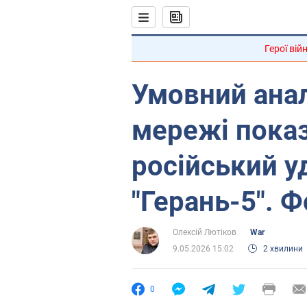
Герої вій
Умовний анал
мережі показ
російський у
"Герань-5". Ф
Олексій Лютіков
War
9.05.2026 15:02
2 хвилини
0