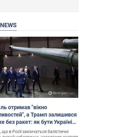
P NEWS
ль отримав "вікно
ивостей", а Трамп залишився
 без ракет: як бути Україні?
рв’ю з Мельником
 що в Росії закінчаться балістичні
, вкрай небезпечна, наголосив експерт