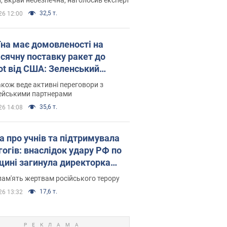
32,5 т.
26 12:00
їна має домовленості на
сячну поставку ракет до
iot від США: Зеленський
рив подробиці
акож веде активні переговори з
ейськими партнерами
35,6 т.
26 14:08
а про учнів та підтримувала
гогів: внаслідок удару РФ по
щині загинула директорка
ького ліцею, її чоловік та онук
пам'ять жертвам російського терору
17,6 т.
26 13:32