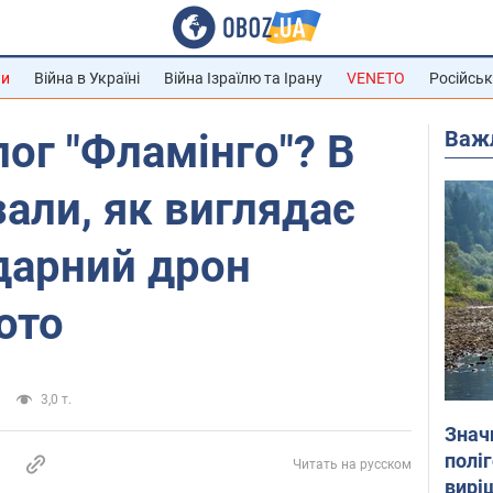
ни
Війна в Україні
Війна Ізраїлю та Ірану
VENETO
Російськ
Важ
ог "Фламінго"? В
али, як виглядає
дарний дрон
ото
3,0 т.
Знач
полі
Читать на русском
вирі