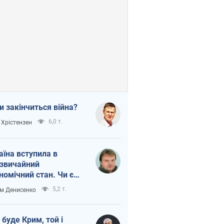
и закінчиться війна?
6,0 т.
 Хрістензен
аїна вступила в
звичайний
номічний стан. Чи є
тло вкінці тунелю?
5,2 т.
м Денисенко
 буде Крим, той і