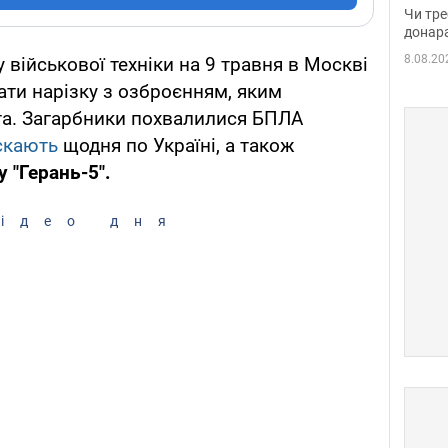
судд
Чи тре
неоч
донар
8.08.20
 військової техніки на 9 травня в Москві
ати нарізку з озброєнням, яким
та. Загарбники похвалилися БПЛА
скають
щодня по Україні, а також
 "Герань-5".
ідео дня