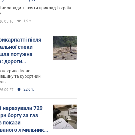
і не завадить взяти приклад із країн
и
1,9 т.
26 05:10
рикарпатті після
альної спеки
шла потужна
а: дороги
творились на
 накрила Івано-
. Відео
івщину та курортний
ель
22,6 т.
26 09:27
і нарахували 729
грн боргу за газ
з покази
ованого лічильника: