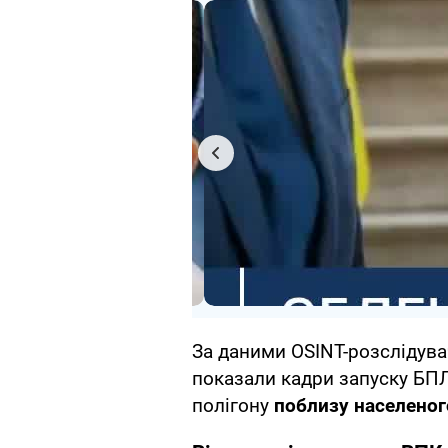
За даними OSINT-розслідувач
показали кадри запуску БПЛА 
полігону
поблизу населеног