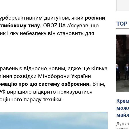
турбореактивним двигуном, який
росіяни
TO
глибокому тилу.
OBOZ.UA з'ясував, що
к і яку небезпеку він становить для
травень є відносно новим, адже ще кілька
ління розвідки Міноборони України
рмацію про цю систему озброєння.
Втім,
РФ вирішило відкрито похизуватися
цінного параду техніки.
Крем
можл
майже
Інте
Думка,
ракети