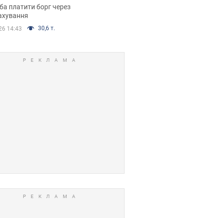
я ухвалив
ба платити борг через
ікуване рішення
ахування
30,6 т.
26 14:43