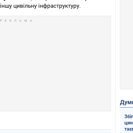
іншу цивільну інфраструктуру.
Дум
Збі
цин
тає