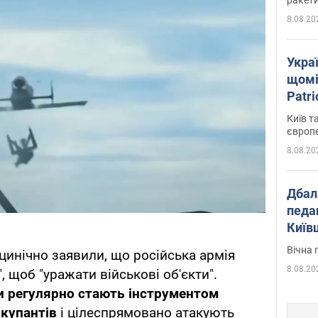
8.08.20
Укра
щомі
Patr
розк
Київ т
європ
8.08.20
Дбал
педа
Київ
київс
Вічна 
цинічно заявили, що російська армія
8.08.20
, щоб "уражати військові об'єкти".
и регулярно стають інструментом
окупантів
і цілеспрямовано атакують