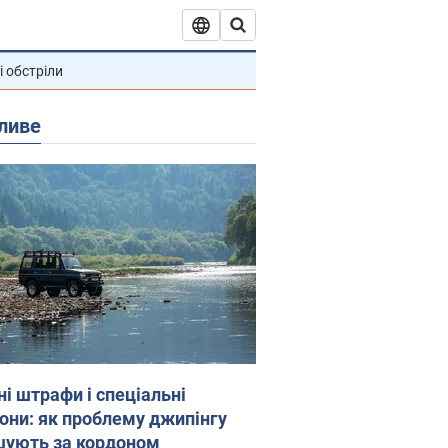
і обстріли
ливе
ні штрафи і спеціальні
гони: як проблему джипінгу
шують за кордоном