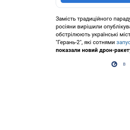
Замість традиційного параду
росіяни вирішили опублікув
обстрілюють українські міс
"Герань-2", які сотнями
запу
показали новий дрон-ракету
В