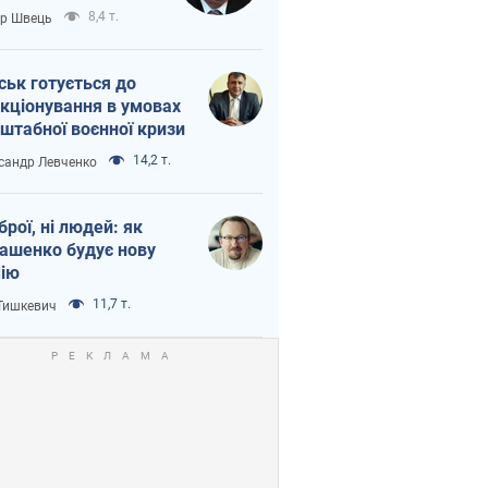
тіна?
8,4 т.
ор Швець
ськ готується до
кціонування в умовах
штабної воєнної кризи
14,2 т.
сандр Левченко
зброї, ні людей: як
ашенко будує нову
ію
11,7 т.
 Тишкевич