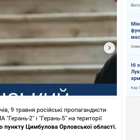
і Пу
Вікт
Мін
фун
мас
Олек
Ні 
Лук
арм
Ігар
ів, 9 травня російські пропагандисти
"Герань-2" і "Герань-5" на території
о пункту Цимбулова Орловської області.