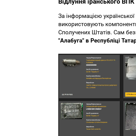
Відлуння іранського ВПК
За інформацією української 
використовують компоненти
Сполучених Штатів. Сам бе
"Алабуга" в Республіці Тата