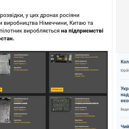
розвідки, у цих дронах росіяни
 виробництва Німеччини, Китаю та
зпілотник виробляється
на підприємстві
рстан.
Кол
Юрій
Укр
над
еко
сві
Вади
Чий