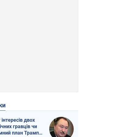
ки
г інтересів двох
ічних гравців чи
мний план Трампа