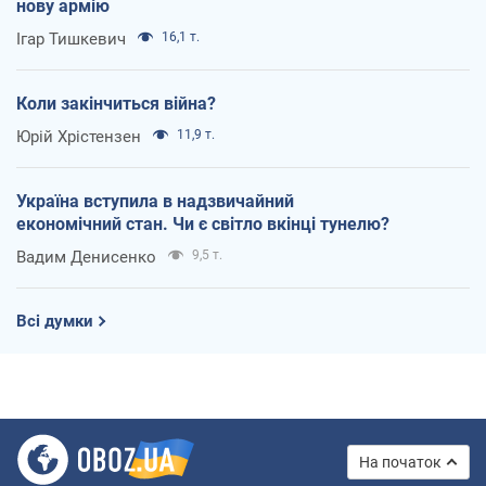
нову армію
Ігар Тишкевич
16,1 т.
Коли закінчиться війна?
Юрій Хрістензен
11,9 т.
Україна вступила в надзвичайний
економічний стан. Чи є світло вкінці тунелю?
Вадим Денисенко
9,5 т.
Всі думки
На початок