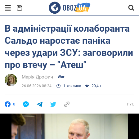
В адміністрації колаборанта
Сальдо наростає паніка
через удари ЗСУ: заговорили
про втечу – "Атеш"
Марія Дрофич
War
26.06.2026 08:24
1 хвилина
20,4 т.
0
РУС