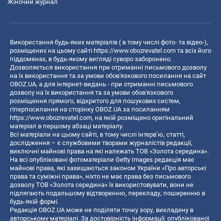
Жіночий журнал
Використання будь-яких матеріалів ( в тому числі фото- та відео-),
розміщених на цьому сайті
https://www.obozrevatel.com
та всіх його
піддоменах, в будь-якому вигляді суворо заборонено.
Дозволяється використання при отриманні письмового дозволу
на їх використання та за умови обов'язкового посилання на сайт
OBOZ.UA, а для інтернет-видань - при отриманні письмового
дозволу на їх використання та за умови обов'язкового
розміщення прямого, відкритого для пошукових систем,
гіперпосилання на сторінку OBOZ.UA за посиланням
https://www.obozrevatel.com
, на якій розміщено оригінальний
матеріал в першому абзаці матеріалу.
Всі матеріали на цьому сайті, в тому числі інтерв’ю, статті,
дослідження – є службовими творами журналістів редакції,
виключні майнові права на які належать ТОВ «Золота середина».
На всі опубліковані фотоматеріали Getty Images редакція має
майнові права, які захищаються законом України «Про авторські
права та суміжні права», ніхто не має права без письмового
дозволу ТОВ «Золота середина» їх використовувати, вони не
підлягають подальшому відтворенню, перекладу, поширенню в
будь-якій формі.
Редакція OBOZ.UA може не поділяти точку зору, викладену в
авторському матеріалі. За достовірність інформації, опублікованої