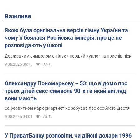
Важливе
Якою була оригінальна версія гімну України та
чому її боялася Російська імперія: про це не
розповідають у школі
Державним символом є тільки перший куплет та приспів пісні
9,6 т.
9.08.2026 09:15
Олександру Пономарьову – 53: що відомо про
трьох дітей секс-символа 90-х та який вигляд
вони мають
За розвитком кар'єри артист не забував про особисте щастя
7,9 т.
9.08.2026 04:01
У ПриватБанку розповіли, чи дійсні долари 1996