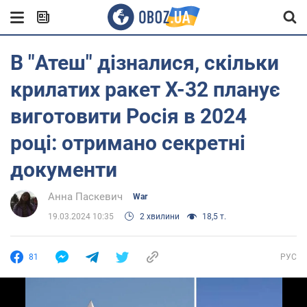
В "Атеш" дізналися, скільки
крилатих ракет X-32 планує
виготовити Росія в 2024
році: отримано секретні
документи
Анна Паскевич
War
19.03.2024 10:35
2 хвилини
18,5 т.
81
РУС