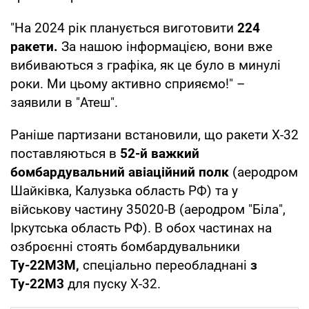
"На 2024 рік планується виготовити
224
ракети.
За нашою інформацією, вони вже
вибиваються з графіка, як це було в минулі
роки. Ми цьому активно сприяємо!" –
заявили в "Атеш".
Раніше партизани встановили, що ракети Х-32
поставляються в
52-й важкий
бомбардувальний авіаційний полк
(аеродром
Шайківка, Калузька область РФ) та у
військову частину 35020-В (аеродром "Біла",
Іркутська область РФ). В обох частинах на
озброєнні стоять бомбардувальники
Ту-22М3М,
спеціально переобладнані
з
Ту-22М3
для пуску Х-32.