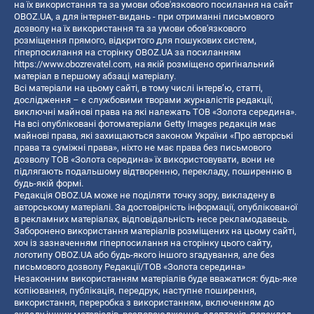
на їх використання та за умови обов'язкового посилання на сайт
OBOZ.UA, а для інтернет-видань - при отриманні письмового
дозволу на їх використання та за умови обов'язкового
розміщення прямого, відкритого для пошукових систем,
гіперпосилання на сторінку OBOZ.UA за посиланням
https://www.obozrevatel.com
, на якій розміщено оригінальний
матеріал в першому абзаці матеріалу.
Всі матеріали на цьому сайті, в тому числі інтерв’ю, статті,
дослідження – є службовими творами журналістів редакції,
виключні майнові права на які належать ТОВ «Золота середина».
На всі опубліковані фотоматеріали Getty Images редакція має
майнові права, які захищаються законом України «Про авторські
права та суміжні права», ніхто не має права без письмового
дозволу ТОВ «Золота середина» їх використовувати, вони не
підлягають подальшому відтворенню, перекладу, поширенню в
будь-якій формі.
Редакція OBOZ.UA може не поділяти точку зору, викладену в
авторському матеріалі. За достовірність інформації, опублікованої
в рекламних матеріалах, відповідальність несе рекламодавець.
Заборонено використання матеріалів розміщених на цьому сайті,
хоч із зазначенням гіперпосилання на сторінку цього сайту,
логотипу OBOZ.UA або будь-якого іншого згадування, але без
письмового дозволу Редакції/ТОВ «Золота середина»
Незаконним використанням матеріалів буде вважатися: будь-яке
копiювання, публiкацiя, передрук, наступне поширення,
використання, переробка з використанням, включенням до