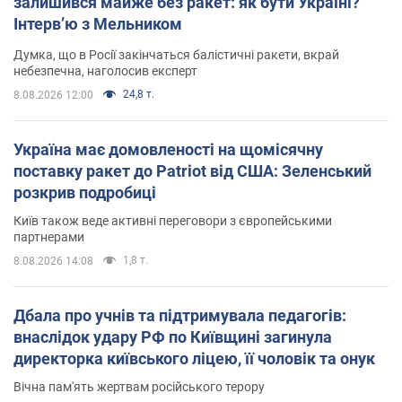
залишився майже без ракет: як бути Україні?
Інтерв’ю з Мельником
Думка, що в Росії закінчаться балістичні ракети, вкрай
небезпечна, наголосив експерт
24,8 т.
8.08.2026 12:00
Україна має домовленості на щомісячну
поставку ракет до Patriot від США: Зеленський
розкрив подробиці
Київ також веде активні переговори з європейськими
партнерами
1,8 т.
8.08.2026 14:08
Дбала про учнів та підтримувала педагогів:
внаслідок удару РФ по Київщині загинула
директорка київського ліцею, її чоловік та онук
Вічна пам'ять жертвам російського терору