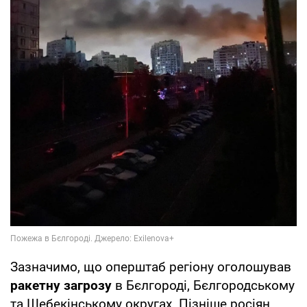
Зазначимо, що оперштаб регіону оголошував
ракетну загрозу
в Бєлгороді, Бєлгородському
та Шебекінському округах. Пізніше росіян