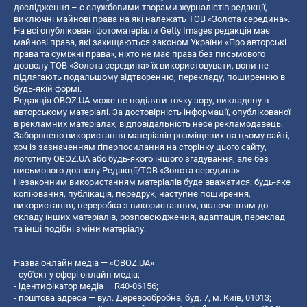
дослідження – є службовими творами журналістів редакції,
виключні майнові права на які належать ТОВ «Золота середина».
На всі опубліковані фотоматеріали Getty Images редакція має
майнові права, які захищаються законом України «Про авторські
права та суміжні права», ніхто не має права без письмового
дозволу ТОВ «Золота середина» їх використовувати, вони не
підлягають подальшому відтворенню, перекладу, поширенню в
будь-якій формі.
Редакція OBOZ.UA може не поділяти точку зору, викладену в
авторському матеріалі. За достовірність інформації, опублікованої
в рекламних матеріалах, відповідальність несе рекламодавець.
Заборонено використання матеріалів розміщених на цьому сайті,
хоч із зазначенням гіперпосилання на сторінку цього сайту,
логотипу OBOZ.UA або будь-якого іншого згадування, але без
письмового дозволу Редакції/ТОВ «Золота середина»
Незаконним використанням матеріалів буде вважатися: будь-яке
копiювання, публiкацiя, передрук, наступне поширення,
використання, переробка з використанням, включенням до
складу інших матеріалів, розповсюдження, адаптація, переклад
та інші подібні зміни матеріалу.
Назва онлайн медіа — «OBOZ.UA»
- суб'єкт у сфері онлайн медіа;
- ідентифікатор медіа — R40-06156;
- поштова адреса — вул. Деревообробна, буд. 7, м. Київ, 01013;