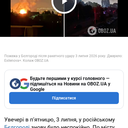
Play Video
Будьте першими у курсі головного —
підпишіться на Новини на OBOZ.UA у
Google
Підписатися
Увечері в пʼятницю, 3 липня, у російському
Бєлгороді
знову було неспокійно. По місту