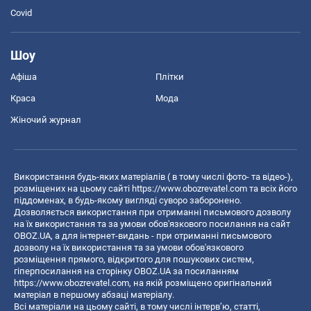
Covid
Шоу
Афіша
Плітки
Краса
Мода
Жіночий журнал
Використання будь-яких матеріалів ( в тому числі фото- та відео-),
розміщених на цьому сайті
https://www.obozrevatel.com
та всіх його
піддоменах, в будь-якому вигляді суворо заборонено.
Дозволяється використання при отриманні письмового дозволу
на їх використання та за умови обов'язкового посилання на сайт
OBOZ.UA, а для інтернет-видань - при отриманні письмового
дозволу на їх використання та за умови обов'язкового
розміщення прямого, відкритого для пошукових систем,
гіперпосилання на сторінку OBOZ.UA за посиланням
https://www.obozrevatel.com
, на якій розміщено оригінальний
матеріал в першому абзаці матеріалу.
Всі матеріали на цьому сайті, в тому числі інтерв’ю, статті,