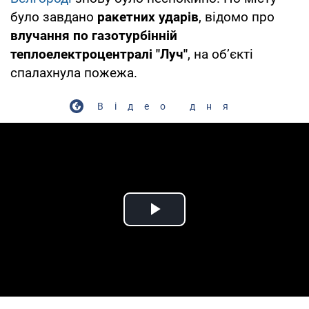
було завдано
ракетних ударів
, відомо про
влучання по газотурбінній
теплоелектроцентралі "Луч"
, на обʼєкті
спалахнула пожежа.
Відео дня
Play Video