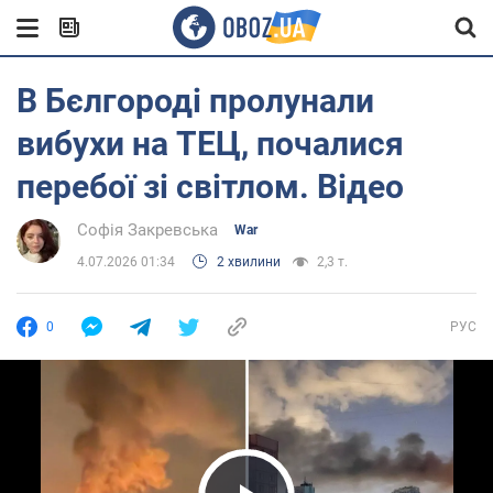
В Бєлгороді пролунали
вибухи на ТЕЦ, почалися
перебої зі світлом. Відео
Софія Закревська
War
4.07.2026 01:34
2 хвилини
2,3 т.
0
РУС