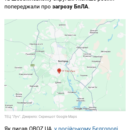
попереджали про
загрозу БпЛА
.
Як писав OBOZ.UA,
у російському Бєлгороді