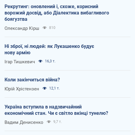
Рекрутинг: оновлений і, схоже, корисний
ворожий досвід, або Діалектика вибагливого
боягузтва
Олександр Кірш
810
Ні зброї, ні людей: як Лукашенко будує
нову армію
Ігар Тишкевич
16,3 т.
Коли закінчиться війна?
Юрій Хрістензен
12,1 т.
Україна вступила в надзвичайний
економічний стан. Чи є світло вкінці тунелю?
Вадим Денисенко
9,7 т.