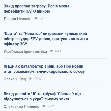
Захід проспав загрозу: Росія може
перевірити НАТО війною
Леонід Невзлін
5,2 т.
"Варта" та "Новатор" витримали кулеметний
обстріл і удар FPV-дрона, врятувавши життя
офіцеру ЗСУ
Українська Бронетехніка
4,3 т.
КНДР як каталізатор війни, або Про новий
етап російсько-північнокорейського союзу
Олексій Кущ
4,3 т.
Вихід до еліти ЧС та тріумф "Сокола": що
відбувається в українському хокеї
Олександр Липенко
2,2 т.