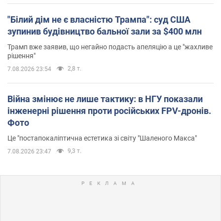
"Білий дім не є власністю Трампа": суд США
зупинив будівництво бальної зали за $400 млн
Трамп вже заявив, що негайно подасть апеляцію а це "жахливе
рішення"
2,8 т.
7.08.2026 23:54
Війна змінює не лише тактику: в НГУ показали
інженерні рішення проти російських FPV-дронів.
Фото
Це "постапокаліптична естетика зі світу "Шаленого Макса"
9,3 т.
7.08.2026 23:47