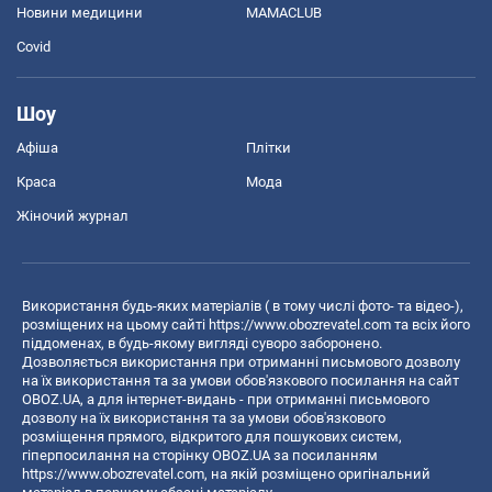
Новини медицини
MAMACLUB
Covid
Шоу
Афіша
Плітки
Краса
Мода
Жіночий журнал
Використання будь-яких матеріалів ( в тому числі фото- та відео-),
розміщених на цьому сайті
https://www.obozrevatel.com
та всіх його
піддоменах, в будь-якому вигляді суворо заборонено.
Дозволяється використання при отриманні письмового дозволу
на їх використання та за умови обов'язкового посилання на сайт
OBOZ.UA, а для інтернет-видань - при отриманні письмового
дозволу на їх використання та за умови обов'язкового
розміщення прямого, відкритого для пошукових систем,
гіперпосилання на сторінку OBOZ.UA за посиланням
https://www.obozrevatel.com
, на якій розміщено оригінальний