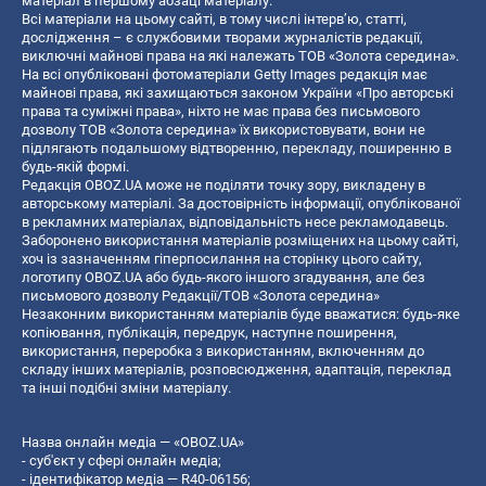
матеріал в першому абзаці матеріалу.
Всі матеріали на цьому сайті, в тому числі інтерв’ю, статті,
дослідження – є службовими творами журналістів редакції,
виключні майнові права на які належать ТОВ «Золота середина».
На всі опубліковані фотоматеріали Getty Images редакція має
майнові права, які захищаються законом України «Про авторські
права та суміжні права», ніхто не має права без письмового
дозволу ТОВ «Золота середина» їх використовувати, вони не
підлягають подальшому відтворенню, перекладу, поширенню в
будь-якій формі.
Редакція OBOZ.UA може не поділяти точку зору, викладену в
авторському матеріалі. За достовірність інформації, опублікованої
в рекламних матеріалах, відповідальність несе рекламодавець.
Заборонено використання матеріалів розміщених на цьому сайті,
хоч із зазначенням гіперпосилання на сторінку цього сайту,
логотипу OBOZ.UA або будь-якого іншого згадування, але без
письмового дозволу Редакції/ТОВ «Золота середина»
Незаконним використанням матеріалів буде вважатися: будь-яке
копiювання, публiкацiя, передрук, наступне поширення,
використання, переробка з використанням, включенням до
складу інших матеріалів, розповсюдження, адаптація, переклад
та інші подібні зміни матеріалу.
Назва онлайн медіа — «OBOZ.UA»
- суб'єкт у сфері онлайн медіа;
- ідентифікатор медіа — R40-06156;