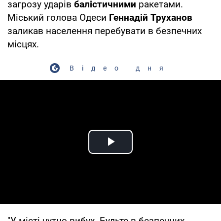
загрозу ударів
балістичними
ракетами.
Міський голова Одеси
Геннадій Труханов
заликав населення перебувати в безпечних
місцях.
Відео дня
Play Video
"У місті чутно вибух. Будьте в безпечних