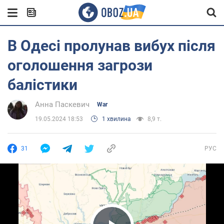
В Одесі пролунав вибух після
оголошення загрози
балістики
Анна Паскевич
War
19.05.2024 18:53
1 хвилина
8,9 т.
31
РУС