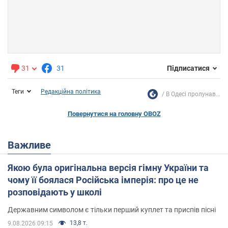
31
31
Підписатися
Теги
Редакційна політика
В Одесі пролунав...
Повернутися на головну OBOZ
Важливе
Якою була оригінальна версія гімну України та
чому її боялася Російська імперія: про це не
розповідають у школі
Державним символом є тільки перший куплет та приспів пісні
13,8 т.
9.08.2026 09:15