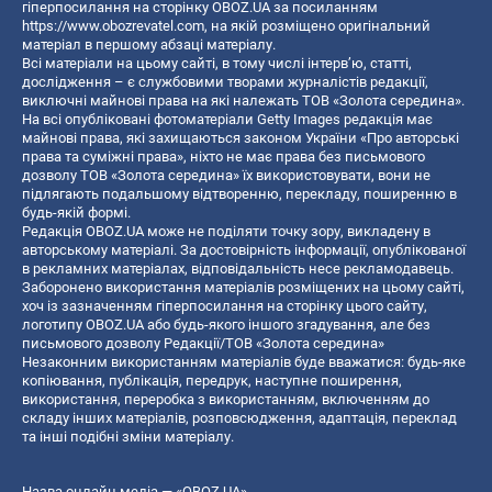
гіперпосилання на сторінку OBOZ.UA за посиланням
https://www.obozrevatel.com
, на якій розміщено оригінальний
матеріал в першому абзаці матеріалу.
Всі матеріали на цьому сайті, в тому числі інтерв’ю, статті,
дослідження – є службовими творами журналістів редакції,
виключні майнові права на які належать ТОВ «Золота середина».
На всі опубліковані фотоматеріали Getty Images редакція має
майнові права, які захищаються законом України «Про авторські
права та суміжні права», ніхто не має права без письмового
дозволу ТОВ «Золота середина» їх використовувати, вони не
підлягають подальшому відтворенню, перекладу, поширенню в
будь-якій формі.
Редакція OBOZ.UA може не поділяти точку зору, викладену в
авторському матеріалі. За достовірність інформації, опублікованої
в рекламних матеріалах, відповідальність несе рекламодавець.
Заборонено використання матеріалів розміщених на цьому сайті,
хоч із зазначенням гіперпосилання на сторінку цього сайту,
логотипу OBOZ.UA або будь-якого іншого згадування, але без
письмового дозволу Редакції/ТОВ «Золота середина»
Незаконним використанням матеріалів буде вважатися: будь-яке
копiювання, публiкацiя, передрук, наступне поширення,
використання, переробка з використанням, включенням до
складу інших матеріалів, розповсюдження, адаптація, переклад
та інші подібні зміни матеріалу.
Назва онлайн медіа — «OBOZ.UA»