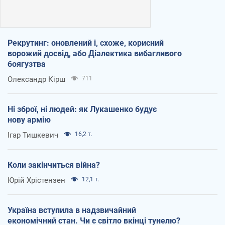
Рекрутинг: оновлений і, схоже, корисний
ворожий досвід, або Діалектика вибагливого
боягузтва
Олександр Кірш
711
Ні зброї, ні людей: як Лукашенко будує
нову армію
Ігар Тишкевич
16,2 т.
Коли закінчиться війна?
Юрій Хрістензен
12,1 т.
Україна вступила в надзвичайний
економічний стан. Чи є світло вкінці тунелю?