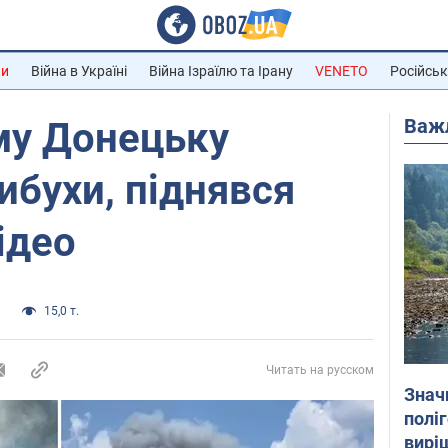
ни
Війна в Україні
Війна Ізраїлю та Ірану
VENETO
Російськ
Важ
му Донецьку
ибухи, піднявся
ідео
а
15,0 т.
Читать на русском
Знач
полі
вирі