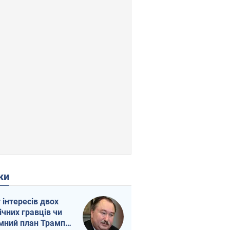
ки
г інтересів двох
ічних гравців чи
мний план Трампа