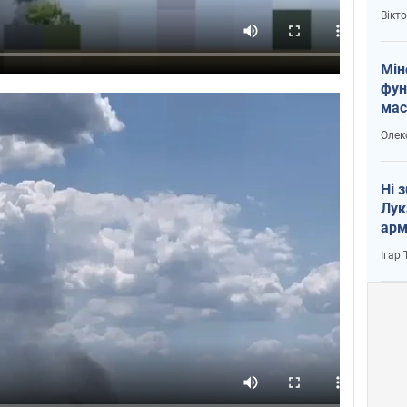
і Пу
Вікт
Мін
фун
мас
Олек
Ні 
Лук
арм
Ігар