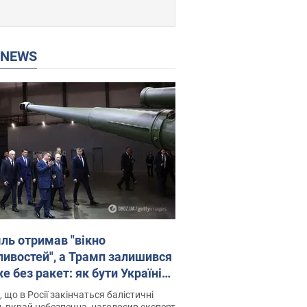
P NEWS
ль отримав "вікно
ивостей", а Трамп залишився
 без ракет: як бути Україні?
рв’ю з Мельником
 що в Росії закінчаться балістичні
, вкрай небезпечна, наголосив експерт