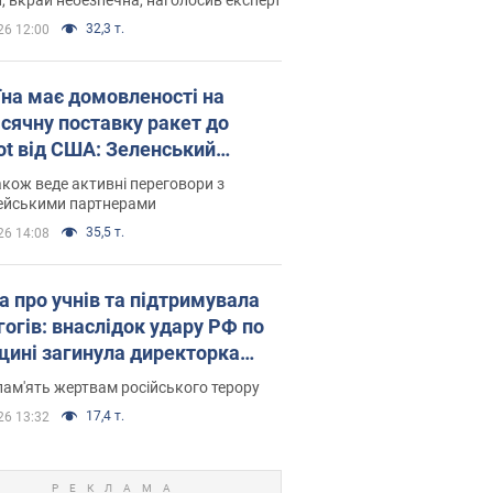
32,3 т.
26 12:00
їна має домовленості на
сячну поставку ракет до
iot від США: Зеленський
рив подробиці
акож веде активні переговори з
ейськими партнерами
35,5 т.
26 14:08
а про учнів та підтримувала
гогів: внаслідок удару РФ по
щині загинула директорка
ького ліцею, її чоловік та онук
пам'ять жертвам російського терору
17,4 т.
26 13:32