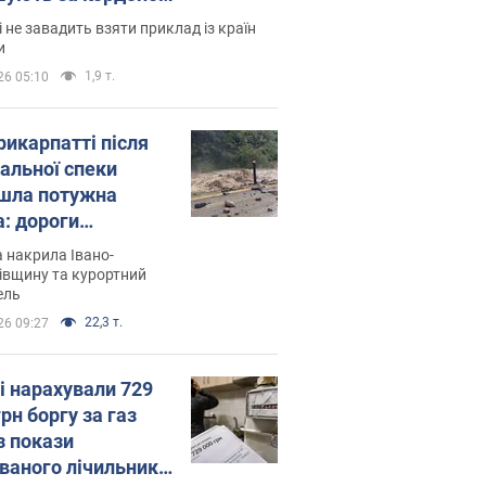
і не завадить взяти приклад із країн
и
1,9 т.
26 05:10
рикарпатті після
альної спеки
шла потужна
а: дороги
творились на
 накрила Івано-
. Відео
івщину та курортний
ель
22,3 т.
26 09:27
і нарахували 729
грн боргу за газ
з покази
ованого лічильника: