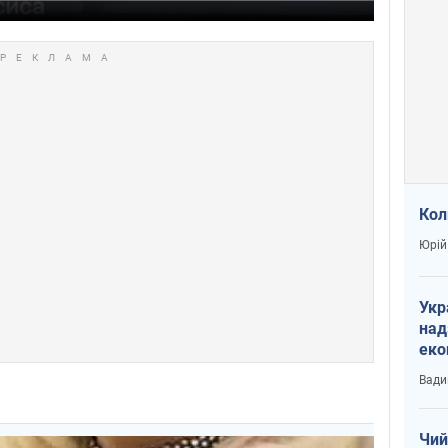
Кол
Юрій
Укр
над
еко
сві
Вади
Чий