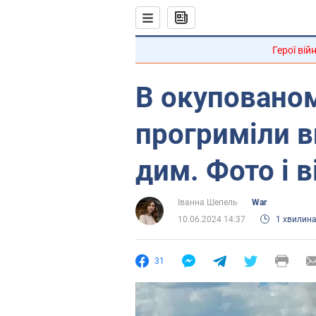
Герої вій
В окуповано
прогриміли в
дим. Фото і в
Іванна Шепель
War
10.06.2024 14:37
1 хвилин
31