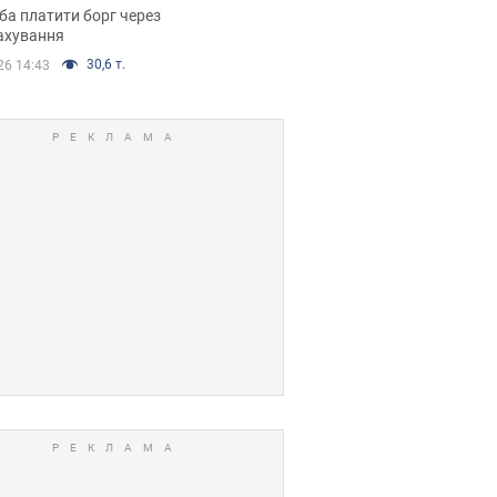
я ухвалив
ба платити борг через
ікуване рішення
ахування
30,6 т.
26 14:43