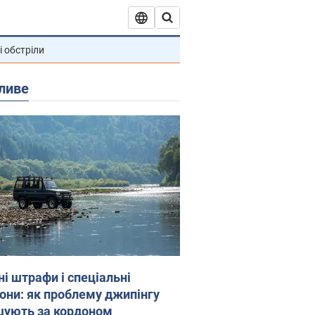
і обстріли
ливе
ні штрафи і спеціальні
гони: як проблему джипінгу
шують за кордоном