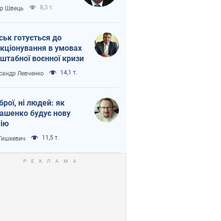
тіна?
8,3 т.
ор Швець
ськ готується до
кціонування в умовах
штабної воєнної кризи
14,1 т.
сандр Левченко
зброї, ні людей: як
ашенко будує нову
ію
11,5 т.
 Тишкевич