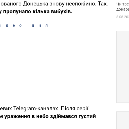
судд
пованого Донецька знову неспокійно. Так,
Чи тре
неоч
донар
 пролунало кілька вибухів.
8.08.20
ідео дня
вих Telegram-каналах. Після серії
м ураження в небо здіймався густий