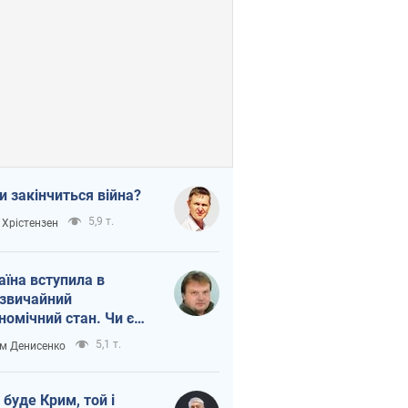
и закінчиться війна?
5,9 т.
 Хрістензен
аїна вступила в
звичайний
номічний стан. Чи є
тло вкінці тунелю?
5,1 т.
м Денисенко
 буде Крим, той і