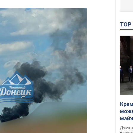
TO
Крем
можл
майже
Інте
Думка,
ракети