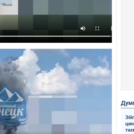
Дум
Збі
цин
тає