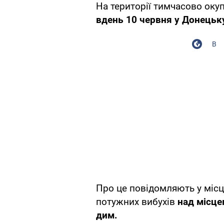
На території тимчасово оку
вдень 10 червня у Донецьку
В
Про це повідомляють у місце
потужних вибухів
над місце
дим.