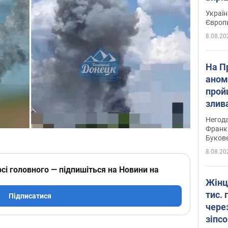
Україн
Європ
8.08.20
На П
аном
прой
злив
пере
Негода
річки
Франк
Буков
8.08.20
сі головного — підпишіться на Новини на
Жінц
тис. 
Підписатися
чере
зіпс