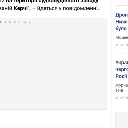
али
на території суднобудівного заводу
ваній
Керчі
",
– йдеться у повідомленні.
Дрон
Нижн
було
Місцев
10.08.2
Укра
черг
Росії
Журнал
зоні
10.08.2