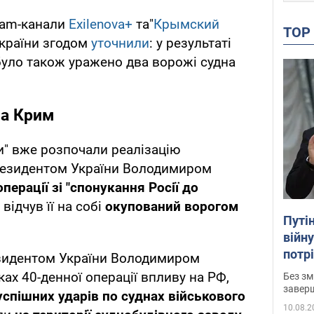
ram-канали
Exilenova+
та"
Крымский
TO
України згодом
уточнили
: у результаті
 було також уражено два ворожі судна
на Крим
и" вже розпочали реалізацію
резидентом України Володимиром
перації зі "спонукання Росії до
відчув її на собі
окупований ворогом
Путі
війну
потр
зидентом України Володимиром
думк
ах 40-денної операції впливу на РФ,
Без зм
заверш
успішних ударів по суднах військового
10.08.2