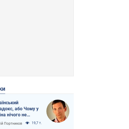
ки
аїнський
адокс, або Чому у
іна нічого не
шло з Україною
19,7 т.
лій Портников