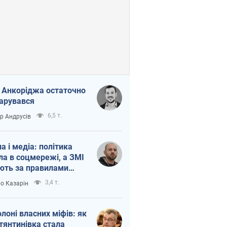
 Анкоріджа остаточно
арувався
6,5 т.
ор Андрусів
на і медіа: політика
ла в соцмережі, а ЗМІ
ють за правилами
б
3,4 т.
о Казарін
олоні власних міфів: як
тянтинівка стала