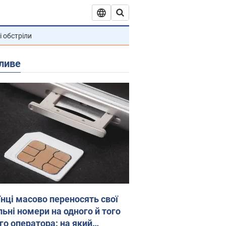
і обстріли
ливе
їнці масово переносять свої
льні номери на одного й того
го оператора: на який