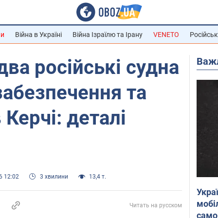
ни
Війна в Україні
Війна Ізраїлю та Ірану
VENETO
Російськ
Важ
два російські судна
забезпечення та
 Керчі: деталі
6 12:02
3 хвилини
13,4 т.
Укра
мобі
Читать на русском
само