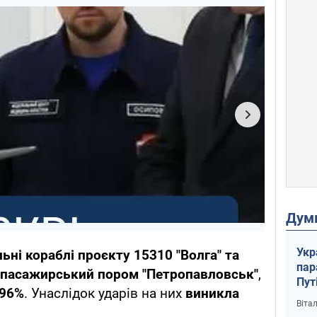
Дум
Укр
ьні кораблі проєкту 15310 "Волга" та
пар
пасажирський пором "Петропавловськ"
,
Пут
96%
. Унаслідок ударів на них
виникла
вий
Віта