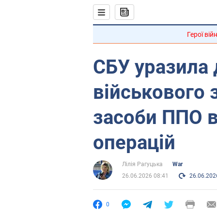
Герої вій
СБУ уразила 
військового 
засоби ППО в
операцій
Лілія Рагуцька
War
26.06.2026 08:41
26.06.202
0