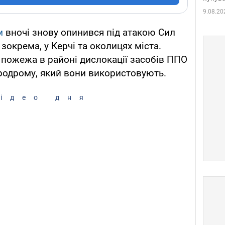
9.08.20
м
вночі знову опинився під атакою Сил
 зокрема, у Керчі та околицях міста.
 пожежа в районі дислокації засобів ППО
еродрому, який вони використовують.
ідео дня