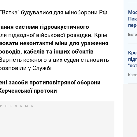
 "Вятка" будувалися для міноборони РФ.
Мос
Пек
пер
тання системи гідроакустичного
зал
ля підводної військової розвідки. Крім
Вікт
Ки
ювати неконтактні міни для ураження
оводів, кабелів та інших об'єктів
Кре
під
 Вартість кожного з цих суден становить
"ос
розповіли у Службі
Кост
ні засоби протиповітряної оборони
 Керченської протоки