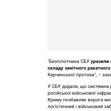
"Безпілотники СБУ
уразили 
складу зенітного ракетног
Керченської протоки", – заз
У СБУ додали, що системна 
російської військової інфр
Криму позбавляє ворога мо
логістичний і військовий ха