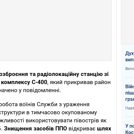
Дух
вип
Вікт
озброєння та радіолокаційну станцію зі
о комплексу С-400
, який прикривав район
Вій
начено у повідомленні.
піш
гра
робота воїнів Служби з ураження
юту
Павл
аструктури в тимчасово окупованому
жливості використовувати півострів як
У п
б.
Знищення засобів ППО
відкриває
шлях
Кос