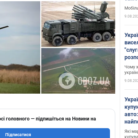
найч
Мобіль
9.08.20
Укра
висе
"слуг
розпо
ухва
Чому х
про 
україн
9.08.20
Укра
купу
авто
сі головного — підпишіться на Новини на
найп
моде
Які ма
Підписатися
купува