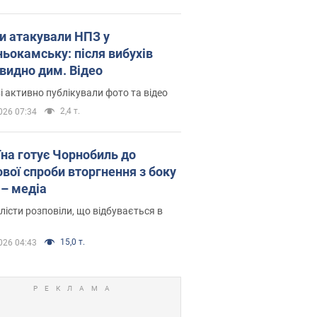
и атакували НПЗ у
ьокамську: після вибухів
 видно дим. Відео
і активно публікували фото та відео
2,4 т.
026 07:34
їна готує Чорнобиль до
ової спроби вторгнення з боку
 – медіа
істи розповіли, що відбувається в
15,0 т.
026 04:43