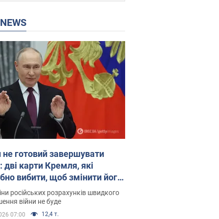
P NEWS
н не готовий завершувати
: дві карти Кремля, які
ібно вибити, щоб змінити його
у. Інтерв’ю з Веселовським
іни російських розрахунків швидкого
ення війни не буде
12,4 т.
026 07:00