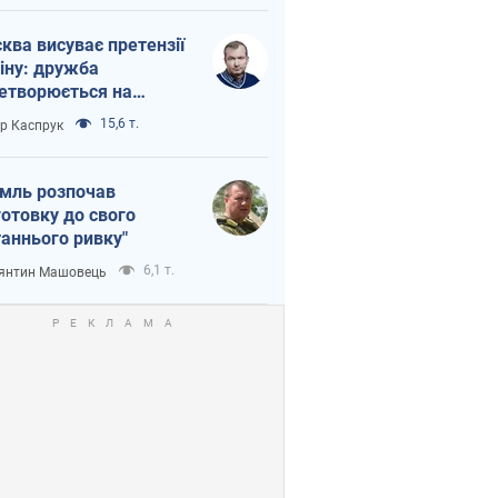
ква висуває претензії
іну: дружба
етворюється на
ежність Росії від
15,6 т.
ор Каспрук
таю
мль розпочав
готовку до свого
таннього ривку"
6,1 т.
янтин Машовець