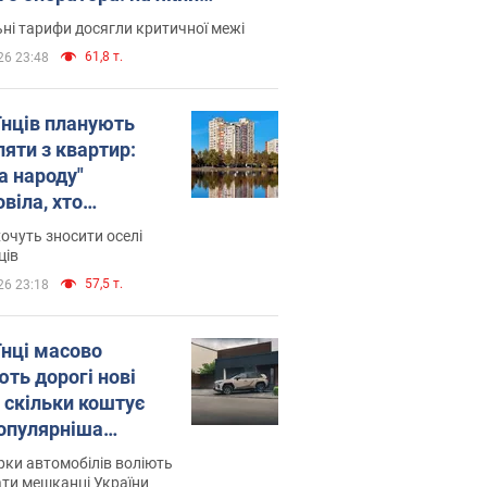
астіше переходять
ні тарифи досягли критичної межі
61,8 т.
26 23:48
їнців планують
ляти з квартир:
а народу"
віла, хто
люватиме рішення
очуть зносити оселі
знесення будинків
ців
57,5 т.
26 23:18
їнці масово
ють дорогі нові
: скільки коштує
опулярніша
ль
рки автомобілів воліють
ти мешканці України