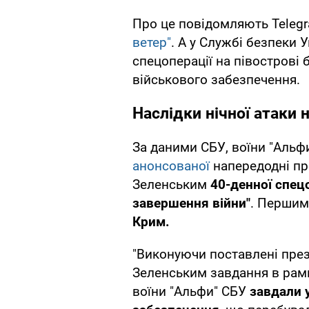
Про це повідомляють Teleg
ветер"
. А у Службі безпеки 
спецоперації на півострові
військового забезпечення.
Наслідки нічної атаки 
За даними СБУ, воїни "Альф
анонсованої
напередодні п
Зеленським
40-денної спецо
завершення війни"
. Першим 
Крим.
"Виконуючи поставлені пре
Зеленським завдання в рамк
воїни "Альфи" СБУ
завдали 