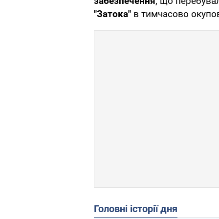
забезпечення
, що перебув
"Затока"
в тимчасово окупо
Головні історії дня