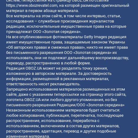
систем, гиперссылки на страницу OBOZ.UA по ссылке
https://www.obozrevatel.com
, на которой размещен оригинальный
материал в первом абзаце материала.
Все материалы на этом сайте, в том числе интервью, статьи,
исследования – служебные произведения журналистов
редакции, исключительные имущественные права на которые
принадлежат ООО «Золотая середина».
На все опубликованные фотоматериалы Getty Images редакция
имеет имущественные права, защищаемые законом Украины
«Об авторских правах и смежных правах», никто не имеет права
без письменного разрешения ООО «Золотая середина» их
использовать, они не подлежат дальнейшему воспроизводству,
переводу, распространению в любой форме.
Редакция OBOZ.UA может не разделять точку зрения,
изложенную в авторском материале. За достоверность
информации, размещенной в рекламных материалах,
ответственность несет рекламодатель.
Запрещено использование материалов размещенных на этом
сайте, даже с указанием гиперссылки на страницу этого сайта,
логотипа OBOZ.UA или любого другого упоминания, но без
письменного разрешения Редакции/ООО «Золотая середина»
Незаконным использованием материалов будет считаться:
любое копирование, публикация, перепечатка, последующее
распространение, использование, переработка с
использованием, включением в состав других материалов,
распространение, адаптация, перевод и другие подобные
изменения материала.