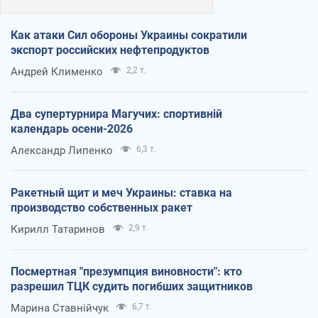
Как атаки Сил обороны Украины сократили
экспорт российских нефтепродуктов
Андрей Клименко
2,2 т.
Два супертурнира Магучих: спортивній
календарь осени-2026
Александр Липенко
6,3 т.
Ракетный щит и меч Украины: ставка на
производство собственных ракет
Кирилл Татаринов
2,9 т.
Посмертная "презумпция виновности": кто
разрешил ТЦК судить погибших защитников
Марина Ставнійчук
6,7 т.