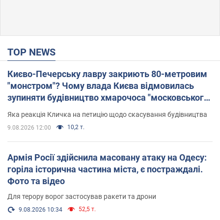
TOP NEWS
Києво-Печерську лавру закриють 80-метровим
"монстром"? Чому влада Києва відмовилась
зупиняти будівництво хмарочоса "московського
вірянина"
Яка реакція Кличка на петицію щодо скасування будівництва
10,2 т.
9.08.2026 12:00
Армія Росії здійснила масовану атаку на Одесу:
горіла історична частина міста, є постраждалі.
Фото та відео
Для терору ворог застосував ракети та дрони
52,5 т.
9.08.2026 10:34