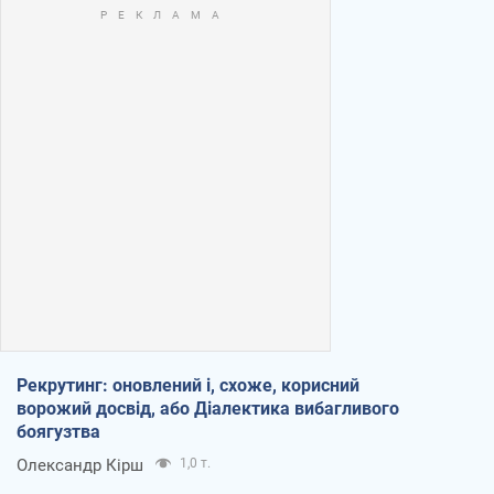
Рекрутинг: оновлений і, схоже, корисний
ворожий досвід, або Діалектика вибагливого
боягузтва
Олександр Кірш
1,0 т.