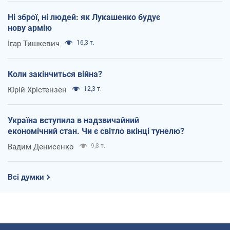
Ні зброї, ні людей: як Лукашенко будує
нову армію
Ігар Тишкевич
16,3 т.
Коли закінчиться війна?
Юрій Хрістензен
12,3 т.
Україна вступила в надзвичайний
економічний стан. Чи є світло вкінці тунелю?
Вадим Денисенко
9,8 т.
Всі думки