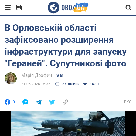
В Орловській області
зафіксовано розширення
інфраструктури для запуску
"Гераней". Супутникові фото
Марія Дрофич
War
21.05.2026 15:35
2 хвилини
34,3 т.
0
РУС