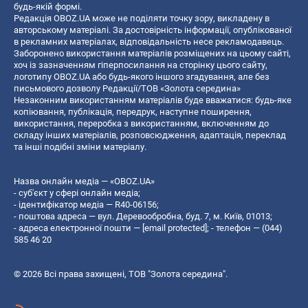
будь-якій формі.
Редакція OBOZ.UA може не поділяти точку зору, викладену в
авторському матеріалі. За достовірність інформації, опублікованої
в рекламних матеріалах, відповідальність несе рекламодавець.
Заборонено використання матеріалів розміщених на цьому сайті,
хоч із зазначенням гіперпосилання на сторінку цього сайту,
логотипу OBOZ.UA або будь-якого іншого згадування, але без
письмового дозволу Редакції/ТОВ «Золота середина»
Незаконним використанням матеріалів буде вважатися: будь-яке
копiювання, публiкацiя, передрук, наступне поширення,
використання, переробка з використанням, включенням до
складу інших матеріалів, розповсюдження, адаптація, переклад
та інші подібні зміни матеріалу.
Назва онлайн медіа — «OBOZ.UA»
- суб'єкт у сфері онлайн медіа;
- ідентифікатор медіа — R40-06156;
- поштова адреса — вул. Деревообробна, буд. 7, м. Київ, 01013;
- адреса електронної пошти —
[email protected]
; - телефон — (044)
585 46 20
© 2026 Всі права захищені, ТОВ "Золота середина".