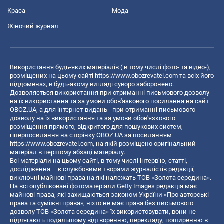
Краса
Мода
Жіночий журнал
Використання будь-яких матеріалів ( в тому числі фото- та відео-),
розміщених на цьому сайті
https://www.obozrevatel.com
та всіх його
піддоменах, в будь-якому вигляді суворо заборонено.
Дозволяється використання при отриманні письмового дозволу
на їх використання та за умови обов'язкового посилання на сайт
OBOZ.UA, а для інтернет-видань - при отриманні письмового
дозволу на їх використання та за умови обов'язкового
розміщення прямого, відкритого для пошукових систем,
гіперпосилання на сторінку OBOZ.UA за посиланням
https://www.obozrevatel.com
, на якій розміщено оригінальний
матеріал в першому абзаці матеріалу.
Всі матеріали на цьому сайті, в тому числі інтерв’ю, статті,
дослідження – є службовими творами журналістів редакції,
виключні майнові права на які належать ТОВ «Золота середина».
На всі опубліковані фотоматеріали Getty Images редакція має
майнові права, які захищаються законом України «Про авторські
права та суміжні права», ніхто не має права без письмового
дозволу ТОВ «Золота середина» їх використовувати, вони не
підлягають подальшому відтворенню, перекладу, поширенню в