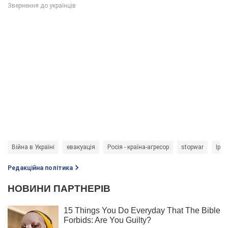
Війна в Україні
евакуація
Росія - країна-агресор
stopwar
Іри
Редакційна політика