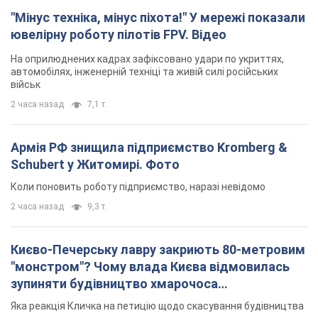
Армія РФ знищила підприємство Kromberg &
Schubert у Житомирі. Фото
Коли поновить роботу підприємство, наразі невідомо
2 часа назад
9,3 т.
Києво-Печерську лавру закриють 80-метровим
"монстром"? Чому влада Києва відмовилась
зупиняти будівництво хмарочоса
"московського вірянина"
Яка реакція Кличка на петицію щодо скасування будівництва
5 часов назад
62,0 т.