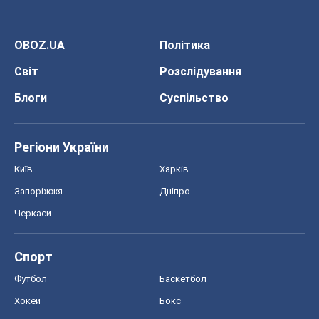
Регіони України
Київ
Харків
Запоріжжя
Дніпро
Черкаси
Спорт
Футбол
Баскетбол
Хокей
Бокс
Формула-1
Моя школа
ГДЗ
Підручники
Онлайн уроки
ДПА
ЗНО
НМТ
СНД посібники