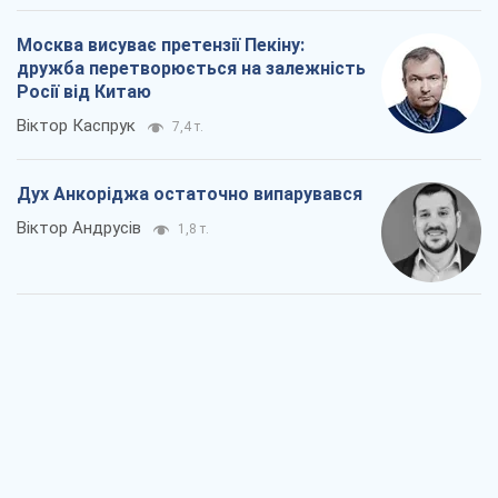
Віктор Андрусів
1,8 т.
Війна і медіа: політика пішла в
соцмережі, а ЗМІ грають за правилами
ютуб
Павло Казарін
1,1 т.