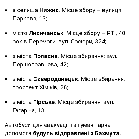
з селища
Нижнє
. Місце збору – вулиця
Паркова, 13;
місто
Лисичанськ
. Місце збору – РТІ, 40
років Перемоги, вул. Сосюри, 324;
з міста
Попасна
. Місце збирання: вул.
Першотравнева, 42;
з міста
Сєверодонецьк
. Місце збирання:
проспект Хіміків, 28;
з міста
Гірське
. Місце збирання: вул.
Гагаріна, 13.
Автобуси для евакуації та гуманітарна
допомога
будуть відправлені з Бахмута.