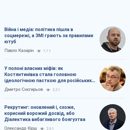
У полоні власних міфів: як
Костянтинівка стала головною
ідеологічною пасткою для російських
окупантів
Дмитро Снєгирьов
3,2 т.
Рекрутинг: оновлений і, схоже,
корисний ворожий досвід, або
Діалектика вибагливого боягузтва
Олександр Кірш
2,6 т.
Ні зброї, ні людей: як Лукашенко будує
нову армію
Ігар Тишкевич
17,0 т.
Всі думки