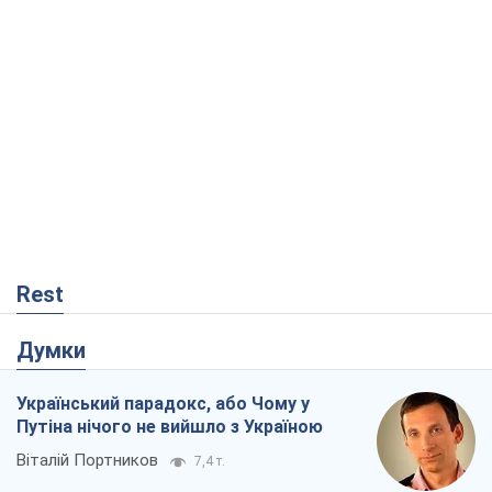
Rest
Думки
Український парадокс, або Чому у
Путіна нічого не вийшло з Україною
Віталій Портников
7,4 т.
Москва висуває претензії Пекіну:
дружба перетворюється на залежність
Росії від Китаю
Віктор Каспрук
7,4 т.
Дух Анкоріджа остаточно випарувався