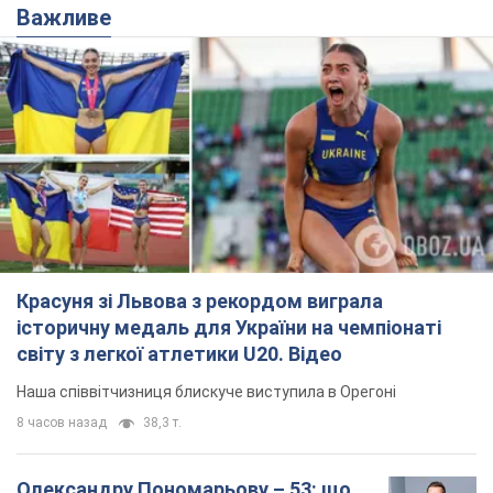
Красуня зі Львова з рекордом виграла
історичну медаль для України на чемпіонаті
світу з легкої атлетики U20. Відео
Наша співвітчизниця блискуче виступила в Орегоні
8 часов назад
38,3 т.
Олександру Пономарьову – 53: що
відомо про трьох дітей секс-
символа 90-х та який вигляд вони
мають
За розвитком кар'єри артист не забував про
особисте щастя
9.08.2026 04:01
10,4 т.
У ПриватБанку розповіли, чи дійсні