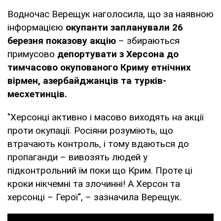
Водночас Верещук наголосила, що за наявною
інформацією
окупанти запланували 26
березня показову акцію
– збираються
примусово
депортувати з Херсона до
тимчасово окупованого Криму етнічних
вірмен, азербайджанців та турків-
месхетинців.
"Херсонці активно і масово виходять на акції
проти окупації. Росіяни розуміють, що
втрачають контроль, і тому вдаються до
пропаганди – вивозять людей у
підконтрольний їм поки що Крим. Проте ці
кроки нікчемні та злочинні! А Херсон та
херсонці – Герої", – зазначила Верещук.