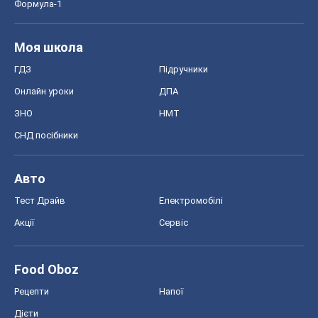
Авто
Тест Драйв
Електромобілі
Акції
Сервіс
Food Oboz
Рецепти
Напої
Дієти
Економіка
Ринки та компанії
Макроекономіка
MedOboz
Новини медицини
MAMACLUB