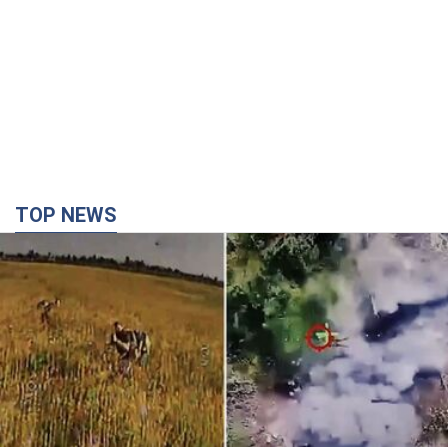
TOP NEWS
"Мінус техніка, мінус піхота!" У мережі показали
ювелірну роботу пілотів FPV. Відео
На оприлюднених кадрах зафіксовано удари по укриттях,
автомобілях, інженерній техніці та живій силі російських
військ
2 часа назад
7,1 т.