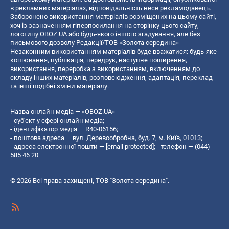
в рекламних матеріалах, відповідальність несе рекламодавець.
Заборонено використання матеріалів розміщених на цьому сайті,
хоч із зазначенням гіперпосилання на сторінку цього сайту,
логотипу OBOZ.UA або будь-якого іншого згадування, але без
письмового дозволу Редакції/ТОВ «Золота середина»
Незаконним використанням матеріалів буде вважатися: будь-яке
копiювання, публiкацiя, передрук, наступне поширення,
використання, переробка з використанням, включенням до
складу інших матеріалів, розповсюдження, адаптація, переклад
та інші подібні зміни матеріалу.
Назва онлайн медіа — «OBOZ.UA»
- суб'єкт у сфері онлайн медіа;
- ідентифікатор медіа — R40-06156;
- поштова адреса — вул. Деревообробна, буд. 7, м. Київ, 01013;
- адреса електронної пошти —
[email protected]
; - телефон — (044)
585 46 20
© 2026 Всі права захищені, ТОВ "Золота середина".