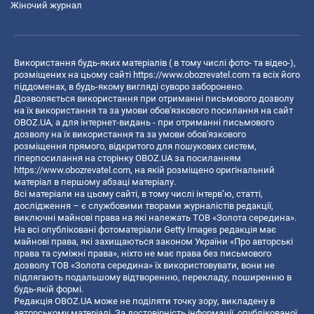
Жіночий журнал
Використання будь-яких матеріалів ( в тому числі фото- та відео-),
розміщених на цьому сайті
https://www.obozrevatel.com
та всіх його
піддоменах, в будь-якому вигляді суворо заборонено.
Дозволяється використання при отриманні письмового дозволу
на їх використання та за умови обов'язкового посилання на сайт
OBOZ.UA, а для інтернет-видань - при отриманні письмового
дозволу на їх використання та за умови обов'язкового
розміщення прямого, відкритого для пошукових систем,
гіперпосилання на сторінку OBOZ.UA за посиланням
https://www.obozrevatel.com
, на якій розміщено оригінальний
матеріал в першому абзаці матеріалу.
Всі матеріали на цьому сайті, в тому числі інтерв’ю, статті,
дослідження – є службовими творами журналістів редакції,
виключні майнові права на які належать ТОВ «Золота середина».
На всі опубліковані фотоматеріали Getty Images редакція має
майнові права, які захищаються законом України «Про авторські
права та суміжні права», ніхто не має права без письмового
дозволу ТОВ «Золота середина» їх використовувати, вони не
підлягають подальшому відтворенню, перекладу, поширенню в
будь-якій формі.
Редакція OBOZ.UA може не поділяти точку зору, викладену в
авторському матеріалі. За достовірність інформації, опублікованої