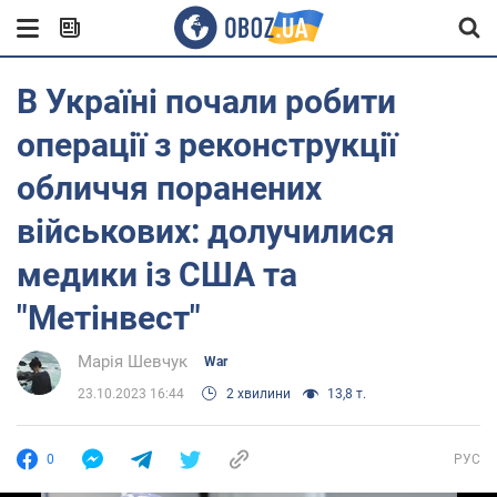
В Україні почали робити
операції з реконструкції
обличчя поранених
військових: долучилися
медики із США та
"Метінвест"
Марія Шевчук
War
23.10.2023 16:44
2 хвилини
13,8 т.
0
РУС