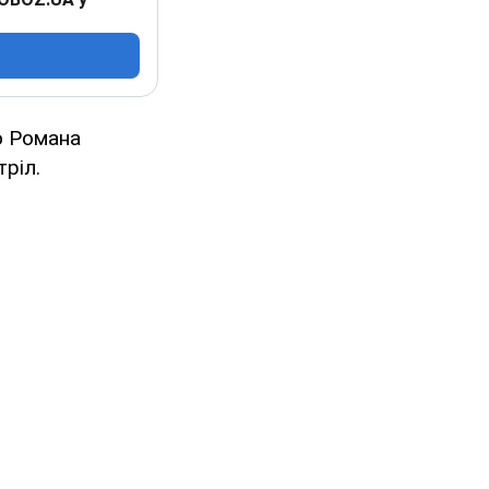
ю Романа
ріл.