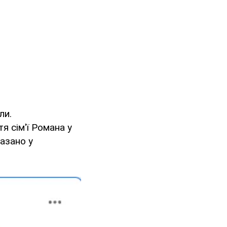
ли.
я сім'ї Романа у
казано у