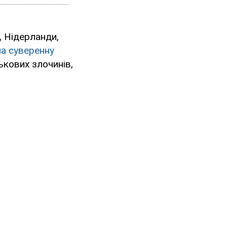
, Нідерланди,
на суверенну
ськових злочинів,