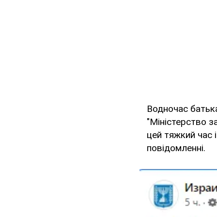
Водночас батька
"Міністерство з
цей тяжкий час 
повідомленні.