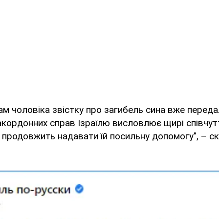
м чоловіка звістку про загибель сина вже переда
акордонних справ Ізраїлю висловлює щирі співчутт
і продовжить надавати їй посильну допомогу", – с