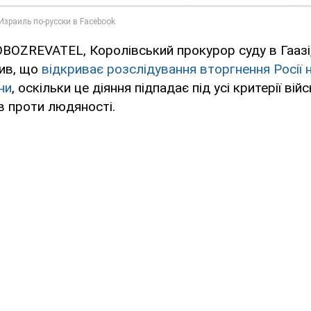
BOZREVATEL, Королівський прокурор суду в Гаазі
вив, що
відкриває розслідування вторгнення Росії 
ни
, оскільки це діяння підпадає під усі критерії вій
в проти людяності.