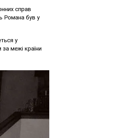
онних справ
ь Романа був у
еться у
 за межі країни