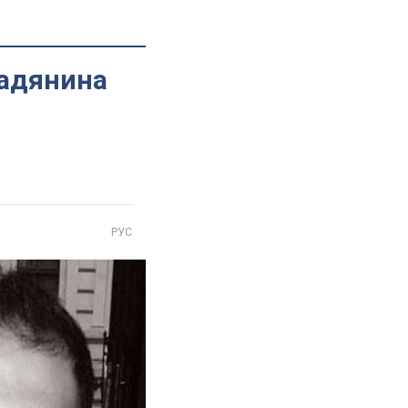
мадянина
РУС