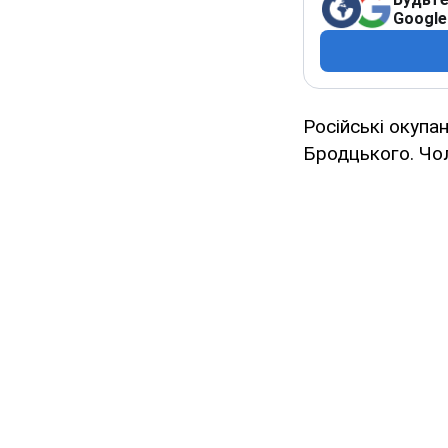
Google
Російські окупа
Бродцького. Чол