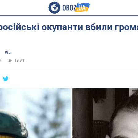
 російські окупанти вбили гро
War
9
19,9 т.