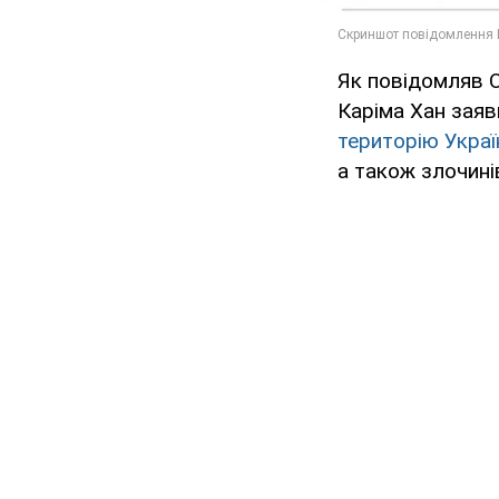
Як повідомляв O
Каріма Хан зая
територію Украї
а також злочині