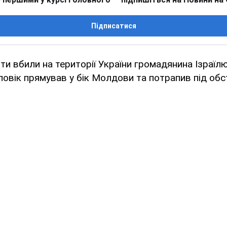
Підписатися
нти вбили на території України громадянина Ізраїл
овік прямував у бік Молдови та потрапив під обст