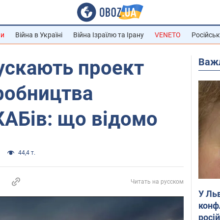
ни
Війна в Україні
Війна Ізраїлю та Ірану
VENETO
Російськ
Важ
пускають проект
робництва
КАБів: що відомо
44,4 т.
Читать на русском
У Ль
конф
росі