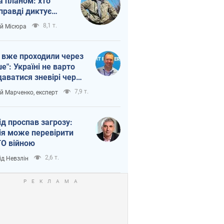
а планом: хто
правді диктує
п війни
8,1 т.
ій Місюра
 вже проходили через
ше": Україні не варто
даватися зневірі через
етний терор
7,9 т.
ій Марченко, експерт
ід проспав загрозу:
ія може перевірити
О війною
2,6 т.
ід Невзлін