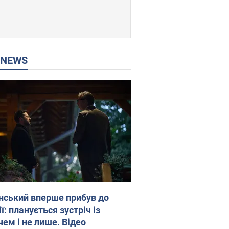
P NEWS
нський вперше прибув до
ї: планується зустріч із
чем і не лише. Відео