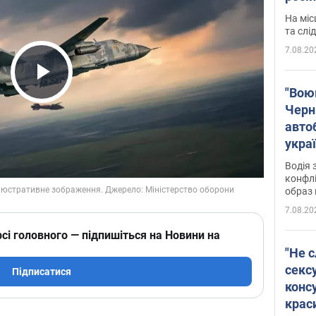
полі
На міс
Віде
та слі
7.08.20
Play Video
"Воюю
Черн
авто
укра
і поп
Водія 
конфлі
образ 
7.08.20
сі головного — підпишіться на Новини на
"Не с
сексу
Підписатися
конс
крас