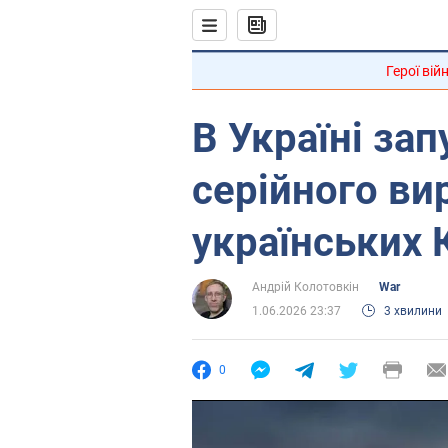
Герої вій
В Україні за
серійного ви
українських 
Андрій Колотовкін
War
1.06.2026 23:37
3 хвилини
0