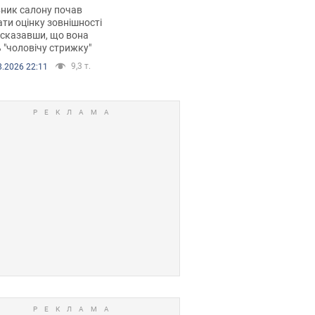
 хімієтерапії,
ник салону почав
орівся скандал.
ти оцінку зовнішності
 сказавши, що вона
 "чоловічу стрижку"
9,3 т.
8.2026 22:11