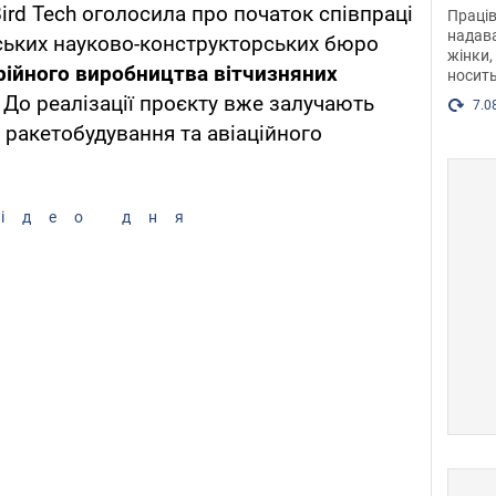
після
ird Tech оголосила про початок співпраці
Праців
розг
надава
нських науково-конструкторських бюро
жінки,
Фото
рійного виробництва вітчизняних
носить
. До реалізації проєкту вже залучають
7.0
і ракетобудування та авіаційного
ідео дня