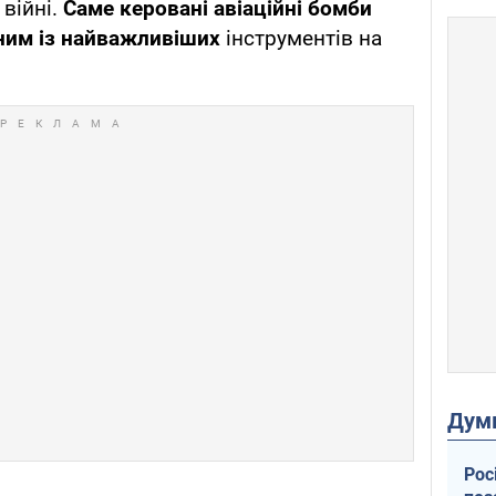
 війні.
Саме керовані авіаційні бомби
ним із найважливіших
інструментів на
Дум
Рос