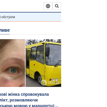
і обстріли
ливе
вові жінка спровокувала
лікт, розмовляючи
йською мовою у маршрутці: