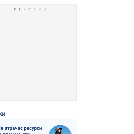
ки
ія втрачає ресурси