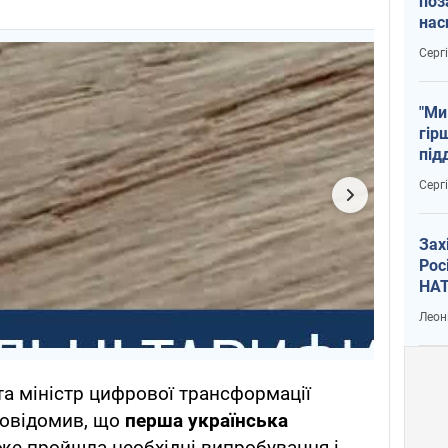
поз
нас
тем
Серг
"Ми
гір
під
рак
Серг
Зах
Рос
НАТ
Леон
та міністр цифрової трансформації
овідомив, що
перша українська
же пройшла необхідні випробування і