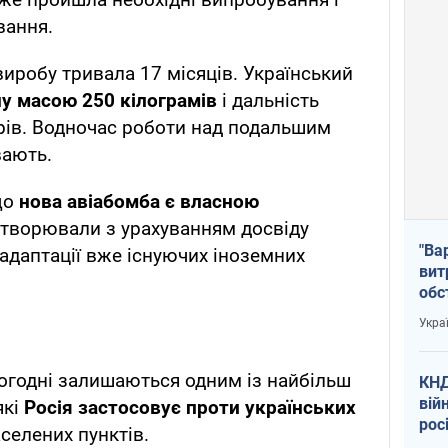
вання.
виробу тривала 17 місяців. Український
у масою 250 кілограмів
і дальність
рів. Водночас роботи над подальшим
вають.
що
нова авіабомба є власною
ї створювали з урахуванням досвіду
"Ва
 адаптації вже існуючих іноземних
вит
обс
вря
Укра
офі
ьогодні залишаються одним із найбільш
КНД
вій
які
Росія застосовує проти українських
рос
селених пунктів.
пів