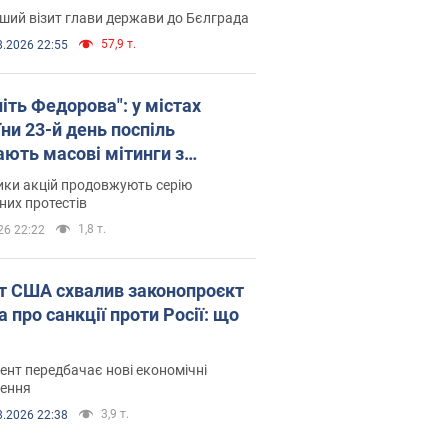
ший візит глави держави до Бєлграда
57,9 т.
8.2026 22:55
іть Федорова": у містах
ни 23-й день поспіль
ають масові мітинги з
онками. Фото і відео
ики акцій продовжують серію
их протестів
1,8 т.
26 22:22
т США схвалив законопроєкт
 про санкції проти Росії: що
нт передбачає нові економічні
ення
3,9 т.
8.2026 22:38