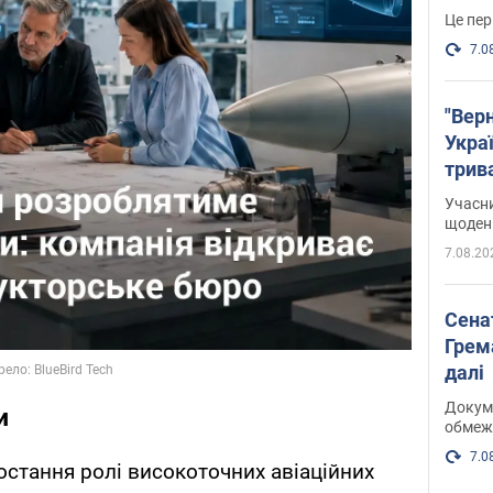
Це пер
7.0
"Верн
Украї
трив
карт
Учасн
щоденн
7.08.20
Сена
Грема
далі
Докуме
и
обмеж
7.0
остання ролі високоточних авіаційних