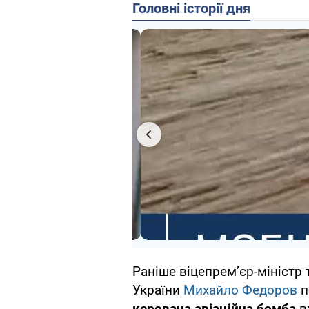
Головні історії дня
Раніше віцепрем’єр-міністр 
України
Михайло Федоров
п
керована авіаційна бомба
в