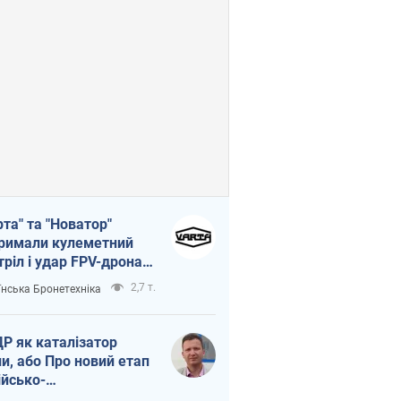
рта" та "Новатор"
римали кулеметний
тріл і удар FPV-дрона,
тувавши життя
2,7 т.
їнська Бронетехніка
церу ЗСУ
Р як каталізатор
ни, або Про новий етап
ійсько-
нічнокорейського