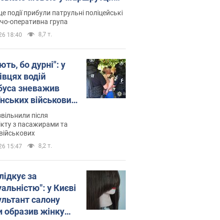
ція склала адмінпротокол.
це події прибули патрульні поліцейські
о
дчо-оперативна група
8,7 т.
26 18:40
ть, бо дурні": у
івцях водій
буса зневажив
їнських військових
латився. Відео
звільнили після
кту з пасажирами та
військових
8,2 т.
26 15:47
лідкує за
альністю": у Києві
ультант салону
и образив жінку