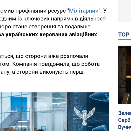
домив профільний ресурс "
Мілітарний
". У
 одним із ключових напрямків діяльності
бюро стане створення та подальше
TO
 українських керованих авіаційних
ється, що сторони вже розпочали
том. Компанія повідомила, що робота
апу, а сторони виконують перші
Зеле
Сербі
Вучи