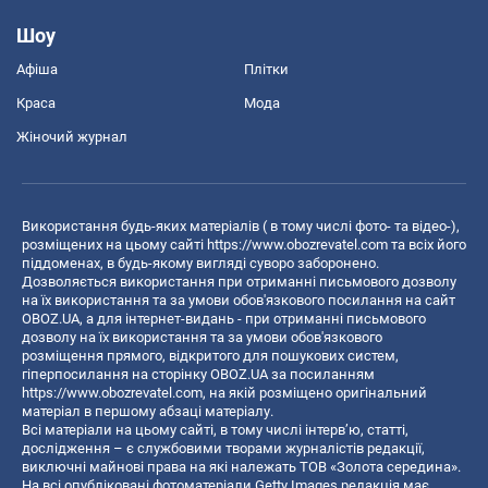
Шоу
Афіша
Плітки
Краса
Мода
Жіночий журнал
Використання будь-яких матеріалів ( в тому числі фото- та відео-),
розміщених на цьому сайті
https://www.obozrevatel.com
та всіх його
піддоменах, в будь-якому вигляді суворо заборонено.
Дозволяється використання при отриманні письмового дозволу
на їх використання та за умови обов'язкового посилання на сайт
OBOZ.UA, а для інтернет-видань - при отриманні письмового
дозволу на їх використання та за умови обов'язкового
розміщення прямого, відкритого для пошукових систем,
гіперпосилання на сторінку OBOZ.UA за посиланням
https://www.obozrevatel.com
, на якій розміщено оригінальний
матеріал в першому абзаці матеріалу.
Всі матеріали на цьому сайті, в тому числі інтерв’ю, статті,
дослідження – є службовими творами журналістів редакції,
виключні майнові права на які належать ТОВ «Золота середина».
На всі опубліковані фотоматеріали Getty Images редакція має