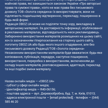
майнові права, які захищаються законом України «Про авторські
права та суміжні права», ніхто не має права без письмового
дозволу ТОВ «Золота середина» їх використовувати, вони не
підлягають подальшому відтворенню, перекладу, поширенню в
будь-якій формі.
Редакція OBOZ.UA може не поділяти точку зору, викладену в
авторському матеріалі. За достовірність інформації, опублікованої
в рекламних матеріалах, відповідальність несе рекламодавець.
Заборонено використання матеріалів розміщених на цьому сайті,
хоч із зазначенням гіперпосилання на сторінку цього сайту,
логотипу OBOZ.UA або будь-якого іншого згадування, але без
письмового дозволу Редакції/ТОВ «Золота середина»
Незаконним використанням матеріалів буде вважатися: будь-яке
копiювання, публiкацiя, передрук, наступне поширення,
використання, переробка з використанням, включенням до
складу інших матеріалів, розповсюдження, адаптація, переклад
та інші подібні зміни матеріалу.
Назва онлайн медіа — «OBOZ.UA»
- суб'єкт у сфері онлайн медіа;
- ідентифікатор медіа — R40-06156;
- поштова адреса — вул. Деревообробна, буд. 7, м. Київ, 01013;
- адреса електронної пошти —
[email protected]
; - телефон — (044)
585 46 20