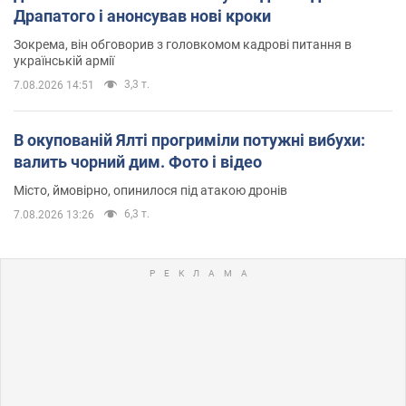
Драпатого і анонсував нові кроки
Зокрема, він обговорив з головкомом кадрові питання в
українській армії
3,3 т.
7.08.2026 14:51
В окупованій Ялті прогриміли потужні вибухи:
валить чорний дим. Фото і відео
Місто, ймовірно, опинилося під атакою дронів
6,3 т.
7.08.2026 13:26