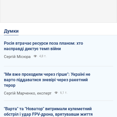
Думки
Росія втрачає ресурси поза планом: хто
насправді диктує темп війни
Сергій Місюра
4,8 т.
"Ми вже проходили через гірше": Україні не
варто піддаватися зневірі через ракетний
терор
Сергій Марченко, експерт
6,1 т.
"Варта" та "Новатор" витримали кулеметний
обстріл і удар FPV-дрона, врятувавши життя