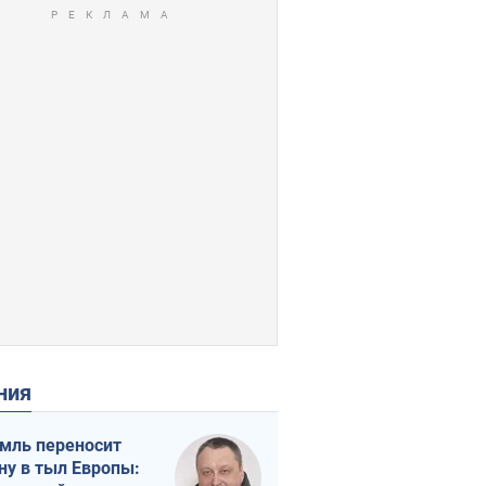
ения
мль переносит
ну в тыл Европы: