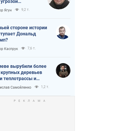
 угрозой
тическая
9,2 т.
ор Ягун
истика
чьей стороне истории
тупает Дональд
мп?
7,6 т.
ор Каспрук
иеве вырубили более
 крупных деревьев
и теплотрассы и
реки Генплану
1,2 т.
ислав Самойленко