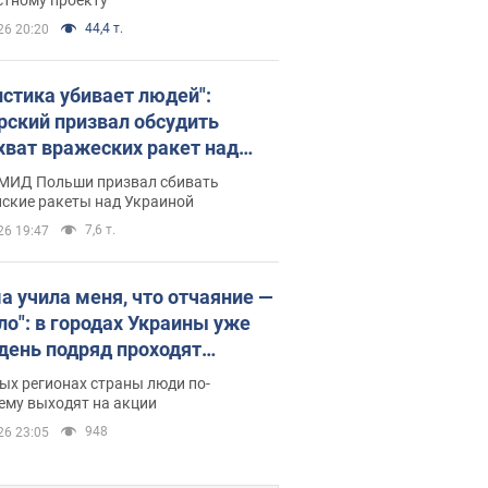
44,4 т.
26 20:20
истика убивает людей":
рский призвал обсудить
хват вражеских ракет над
иной
 МИД Польши призвал сбивать
йские ракеты над Украиной
7,6 т.
26 19:47
а учила меня, что отчаяние —
зло": в городах Украины уже
 день подряд проходят
овые митинги за
ых регионах страны люди по-
ращение Федорова. Фото и
ему выходят на акции
о
948
26 23:05