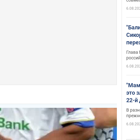
6.08.20
"Бал
Сико
пере
Укра
Глава
росси
6.08.20
"Мам
это 
22-й
масс
В разн
возв
прежн
виде
6.08.20