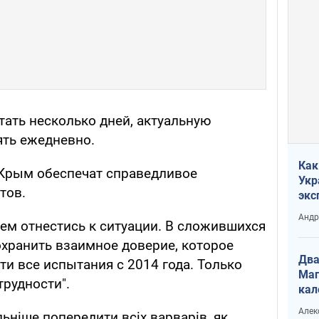
тать несколько дней, актуальную
ть ежедневно.
Как
 Крым обеспечат справедливое
Укр
тов.
экс
неф
Андр
м отнестись к ситуации. В сложившихся
хранить взаимное доверие, которое
Два
и все испытания с 2014 года. Только
Маг
рудности".
кал
Алек
ьніше попередити всіх варварів, як