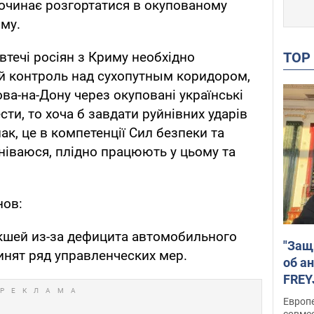
 починає розгортатися в окупованому
му.
TO
 втечі росіян з Криму необхідно
й контроль над сухопутным коридором,
ва-на-Дону через окуповані українські
сти, то хоча б завдати руйнівних ударів
к, це в компетенції Сил безпеки та
мніваюся, плідно працюють у цьому та
нов:
икшей из-за дефицита автомобильного
"Защ
инят ряд управленческих мер.
об а
FREY
подд
Европ
совме