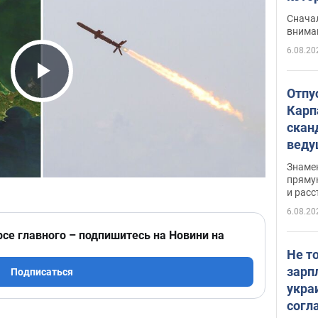
"агр
Сначал
внима
6.08.20
Play Video
Отпу
Карп
скан
вед
несп
Знаме
захе
пряму
и расс
6.08.20
рсе главного – подпишитесь на Новини на
Не т
зарп
Подписаться
укра
согл