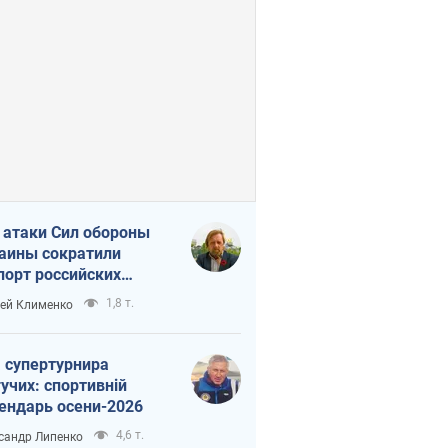
 атаки Сил обороны
аины сократили
порт российских
тепродуктов
1,8 т.
ей Клименко
 супертурнира
учих: спортивній
ендарь осени-2026
4,6 т.
сандр Липенко