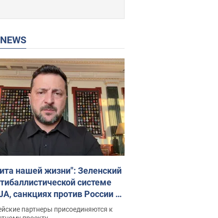
P NEWS
ита нашей жизни": Зеленский
нтибаллистической системе
JA, санкциях против России и
ержке аграриев. Видео
ейские партнеры присоединяются к
стному проекту