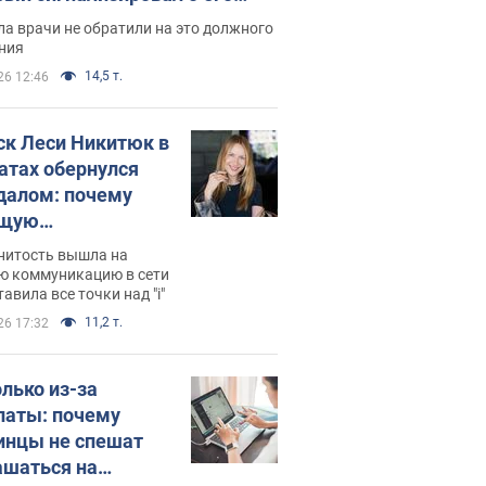
ессивном" раке
а врачи не обратили на это должного
ния
14,5 т.
26 12:46
ск Леси Никитюк в
атах обернулся
далом: почему
ущую
раведливо
нитость вышла на
йтили
ю коммуникацию в сети
тавила все точки над "i"
11,2 т.
26 17:32
олько из-за
латы: почему
инцы не спешат
ашаться на