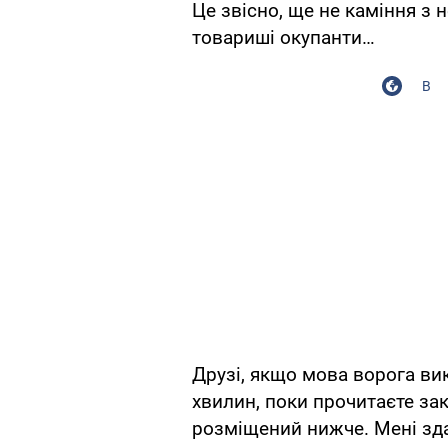
Це звісно, ще не каміння з 
товариші окупанти…
В
Друзі, якщо мова ворога вик
хвилин, поки прочитаєте за
розміщений нижче. Мені зд