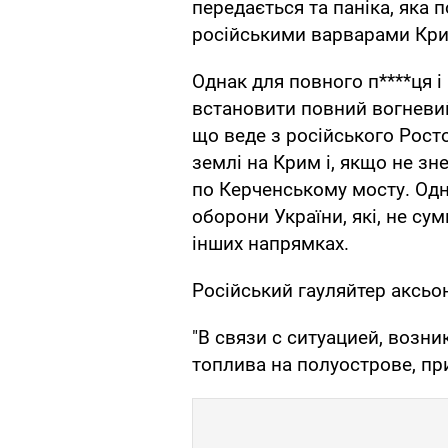
передається та паніка, яка
російськими варварами Кри
Однак для повного п****ця і
встановити повний вогневи
що веде з російського Росто
землі на Крим і, якщо не зне
по Керченському мосту. Одна
оборони України, які, не су
інших напрямках.
Російський гауляйтер аксьо
"В связи с ситуацией, возн
топлива на полуострове, пр