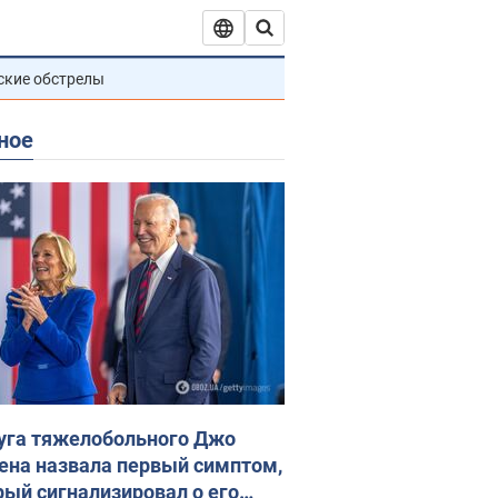
ские обстрелы
ное
уга тяжелобольного Джо
ена назвала первый симптом,
рый сигнализировал о его