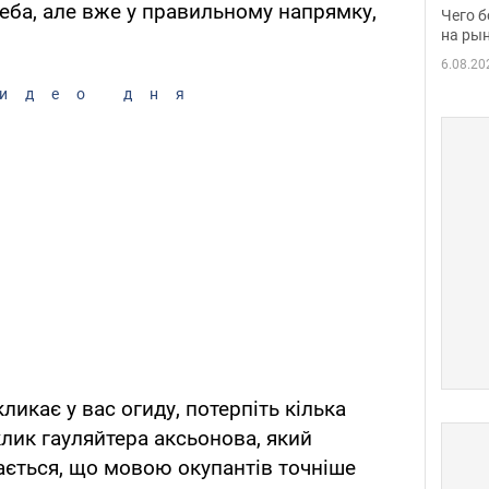
вака
неба, але вже у правильному напрямку,
Чего б
на рын
6.08.20
идео дня
ликає у вас огиду, потерпіть кілька
клик гауляйтера аксьонова, який
ається, що мовою окупантів точніше