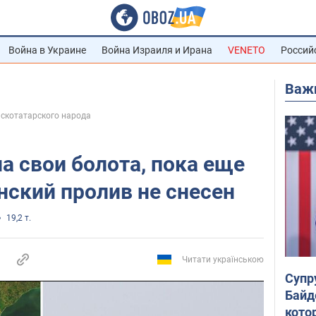
Война в Украине
Война Израиля и Ирана
VENETO
Россий
Важ
скотатарского народа
а свои болота, пока еще
нский пролив не снесен
19,2 т.
Читати українською
Супр
Байд
кото