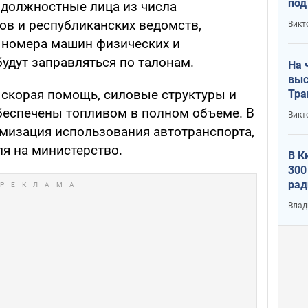
под
 должностные лица из числа
кри
ов и республиканских ведомств,
Викт
лог
 номера машин физических и
удут заправляться по талонам.
На 
выс
скорая помощь, силовые структуры и
Тра
беспечены топливом в полном объеме. В
Викт
мизация использования автотранспорта,
ля на министерство.
В К
300
рад
воп
Влад