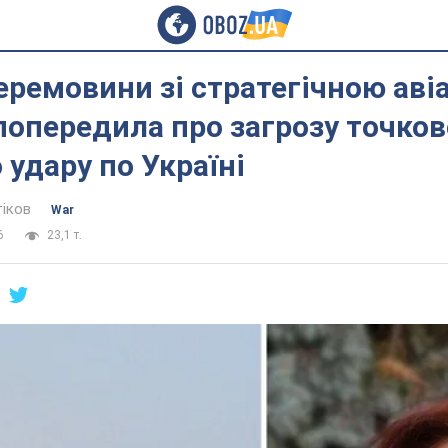
еремовини зі стратегічною авіа
опередила про загрозу точков
 удару по Україні
тіков
War
6
23,1 т.