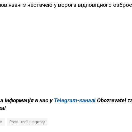
ов'язані з нестачею у ворога відповідного озброє
на інформація в нас у
Telegram-каналі
Obozrevatel т
ки!
ти
Росія - країна-агресор