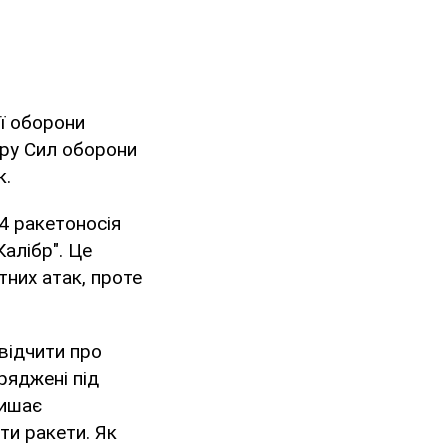
ої оборони
ру Сил оборони
к.
4 ракетоносія
алібр". Це
тних атак, проте
відчити про
ряджені під
лишає
ти ракети. Як