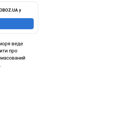
 OBOZ.UA у
 моря веде
чити про
о масований
.