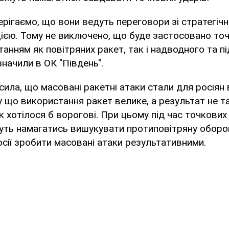
ерігаємо, що вони ведуть переговори зі стратегіч
ією. Тому не виключено, що буде застосовано то
танням як повітряних ракет, так і надводного та п
значили в ОК "Південь".
ила, що масовані ракетні атаки стали для росія
 що використання ракет велике, а результат не т
к хотілося б ворогові. При цьому під час точкових
ть намагатись вишукувати протиповітряну оборон
сії зробити масовані атаки результативними.