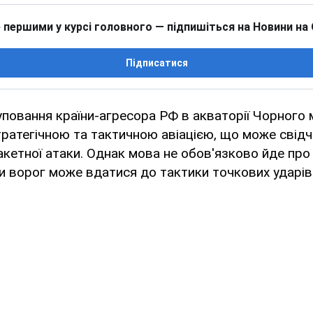
 першими у курсі головного — підпишіться на Новини на
Підписатися
повання країни-агресора РФ в акваторії Чорного
тратегічною та тактичною авіацією, що може свід
акетної атаки. Однак мова не обов'язково йде пр
ки ворог може вдатися до тактики точкових ударів