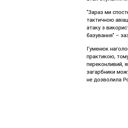
"Зараз ми спост
тактичною авіац
атаку з викорис
базування" – за
Гуменюк наголос
практикою, тому
переконливий, я
загарбники можу
не дозволила Ро