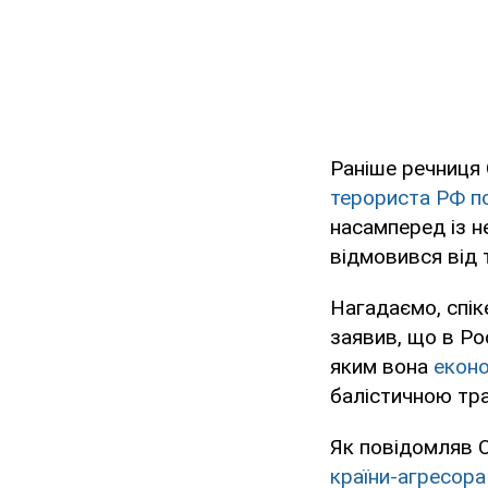
Раніше речниця 
терориста РФ по
насамперед із н
відмовився від т
Нагадаємо, спік
заявив, що в Рос
яким вона
еконо
балістичною тра
Як повідомляв 
країни-агресора 