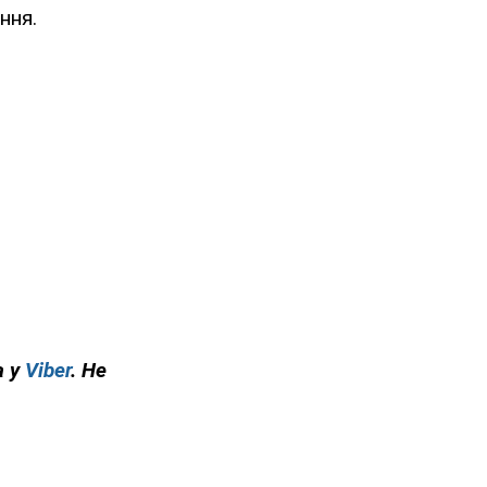
ння.
а у
Viber
. Не