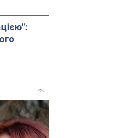
цією":
ого
РУС