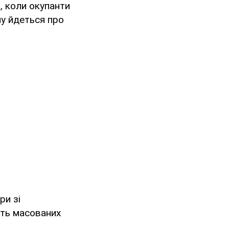
, коли окупанти
му йдеться про
ри зі
сть масованих