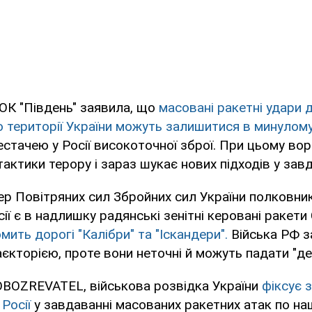
ОК "Південь" заявила, що
масовані ракетні удари 
 території України можуть залишитися в минулому
естачею у Росії високоточної зброї. При цьому вор
актики терору і зараз шукає нових підходів у завд
ер Повітряних сил Збройних сил України полковник
ії є в надлишку радянські зенітні керовані ракети
мить дорогі "Калібри" та "Іскандери".
Війська РФ з
єкторією, проте вони неточні й можуть падати "де
OBOZREVATEL, військова розвідка України
фіксує з
Росії
у завдаванні масованих ракетних атак по наш