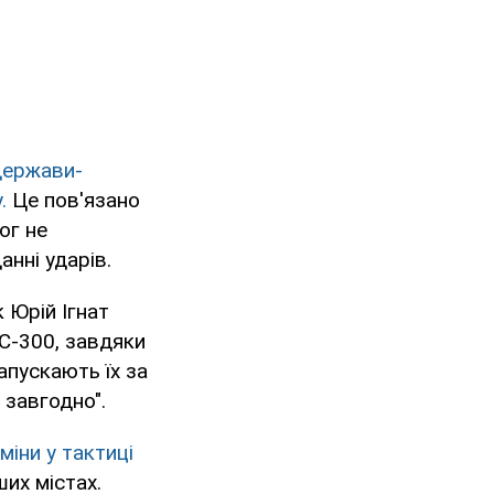
держави-
.
Це пов'язано
ог не
анні ударів.
 Юрій Ігнат
 С-300, завдяки
апускають їх за
 завгодно".
міни у тактиці
их містах.