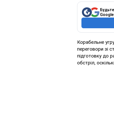
Будьте
Google
Корабельне угру
переговори зі с
підготовку до р
обстріл, оскіль