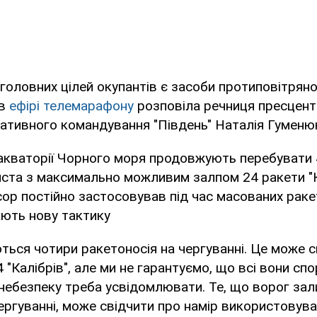
 головних цілей окупантів є засоби протиповітрян
 в
ефірі телемарафону
розповіла речниця пресцент
ативного командування "Південь" Наталія Гуменю
в акваторії Чорного моря продовжують перебувати 
ста з максимально можливим залпом 24 ракети "К
ор постійно застосовував під час масованих раке
ають нову тактику
ться чотири ракетоносія на чергуванні. Це може с
 "Калібрів", але ми не гарантуємо, що всі вони спо
 небезпеку треба усвідомлювати. Те, що ворог за
чергуванні, може свідчити про намір використовува