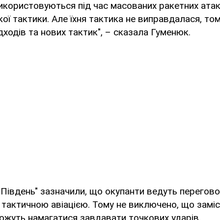
икористовуються під час масованих ракетних атак
ої тактики. Але їхня тактика не виправдалася, то
дходів та нових тактик", – сказала Гуменюк.
 "Південь" зазначили, що окупанти ведуть перегово
 тактичною авіацією. Тому не виключено, що замі
ожуть намагатися завдавати точкових ударів.