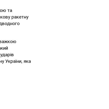
ною та
чкову ракетну
ідводного
н важкою
акий
 ударів
у України, яка