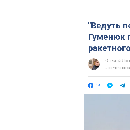
"Ведуть п
Гуменюк п
ракетного
Олексій Лю
6.03.2023 08:3
58