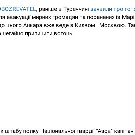
OBOZREVATEL
, раніше в Туреччині
заявили про гот
я евакуації мирних громадян та поранених із Марі
о цього Анкара вже веде з Києвом і Москвою. Та
 негайно припинити вогонь.
к штабу полку Національної гвардії "Азов" капітан