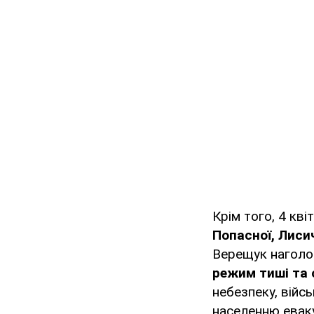
Крім того, 4 кв
Попасної, Лиси
Верещук наголос
режим тиші та 
небезпеку, війс
населенню евак