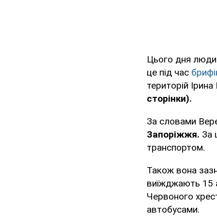
Цього дня люди
це під час
брифі
територій Ірин
сторінки).
За словами Вер
Запоріжжя.
За 
транспортом.
Також вона заз
виїжджають 15 а
Червоного хрест
автобусами.