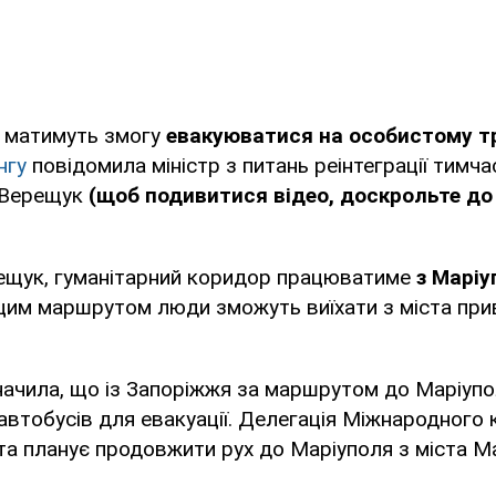
 матимуть змогу
евакуюватися на особистому т
нгу
повідомила міністр з питань реінтеграції тимч
а Верещук
(щоб подивитися відео, доскрольте до
ещук, гуманітарний коридор працюватиме
з Маріу
цим маршрутом люди зможуть виїхати з міста пр
начила, що із Запоріжжя за маршрутом до Маріупо
втобусів для евакуації. Делегація Міжнародного 
а планує продовжити рух до Маріуполя з міста Ма