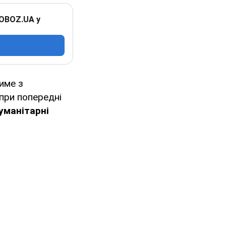
 OBOZ.UA у
тиме з
опри попередні
уманітарні