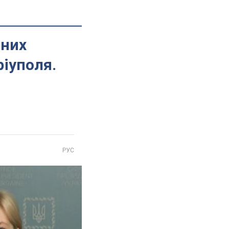
рних
ріуполя.
РУС