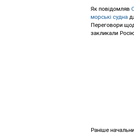
Як повідомляв
морські судна
дл
Переговори щод
закликали Росію
Раніше начальни