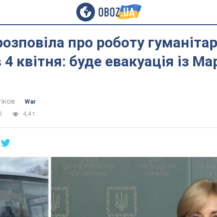
озповіла про роботу гуманіта
 4 квітня: буде евакуація із Ма
тіков
War
9
4,4 т.