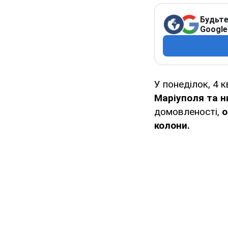
Будьте
Google
У понеділок, 4 к
Маріуполя та н
домовленості,
о
колони.