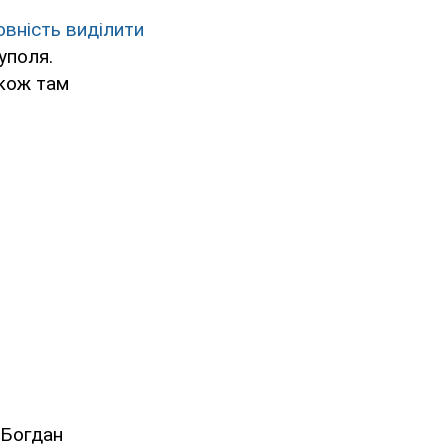
овність виділити
уполя.
кож там
 Богдан