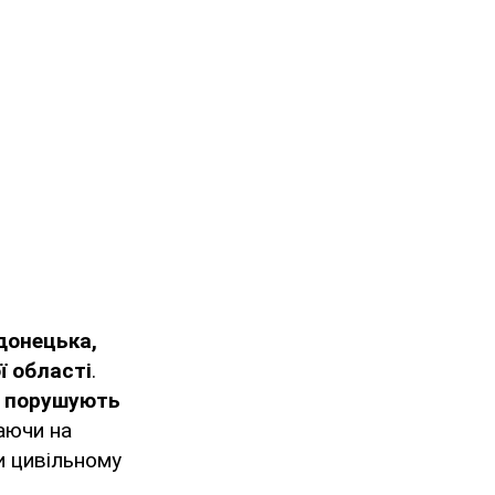
донецька,
ї області
.
о порушують
аючи на
и цивільному