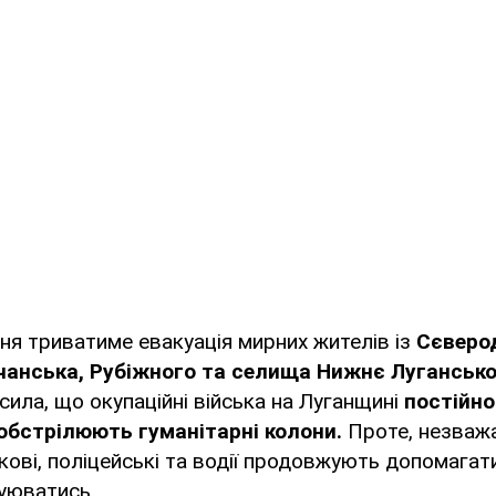
ітня триватиме евакуація мирних жителів із
Сєверо
чанська, Рубіжного та селища Нижнє Лугансько
ила, що окупаційні війська на Луганщині
постійн
обстрілюють гуманітарні колони.
Проте, незваж
ькові, поліцейські та водії продовжують допомагат
уюватись.