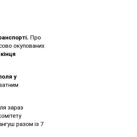
ранспорті.
Про
асово окупованих
 кінця
поля у
иватним
ля зараз
комітету
нгуш разом із 7