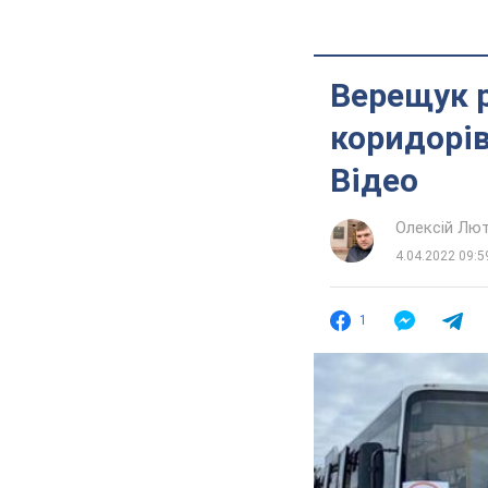
Верещук р
коридорів
Відео
Олексій Лю
4.04.2022 09:5
1