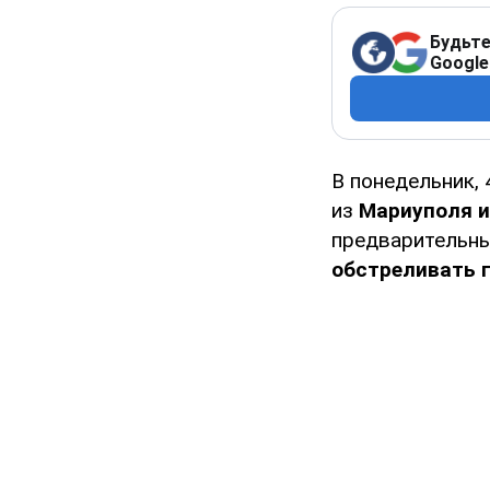
Будьте
Google
В понедельник, 
из
Мариуполя и
предварительны
обстреливать 