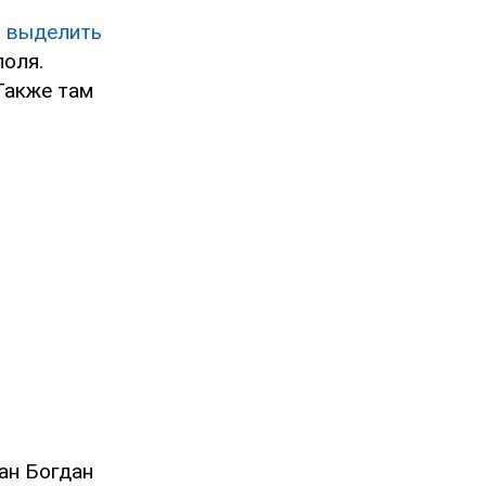
и выделить
поля.
Также там
ан Богдан