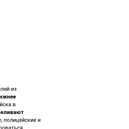
лей из
Нижнее
йска в
реливают
, полицейские и
роваться.