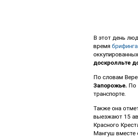
В этот день лю
время
брифинг
оккупированных
доскролльте до
По словам Вере
Запорожье.
По 
транспорте.
Также она отме
выезжают 15 ав
Красного Крест
Мангуш вместе 