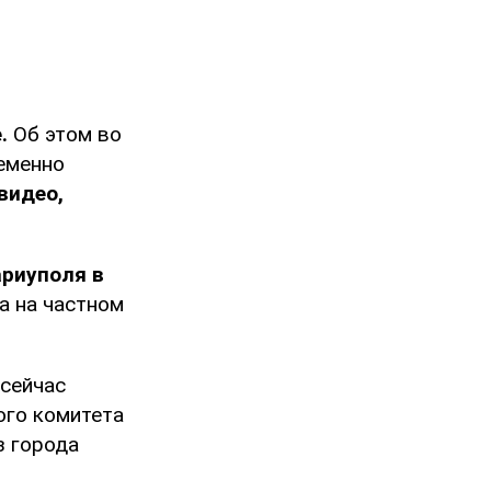
.
Об этом во
еменно
видео,
ариуполя в
а на частном
 сейчас
ого комитета
з города