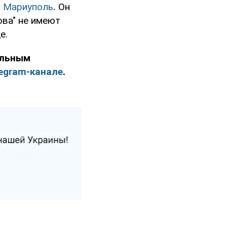
и Мариуполь
.
Он
ова" не имеют
е.
ельным
egram-канале
.