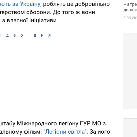
судд
ють за Україну
, роблять це добровільно
Чи тре
неоч
донар
стерством оборони. До того ж вони
8.08.20
з власної ініціативи.
ідео дня
 штабу Міжнародного легіону ГУР МО з
альному фільмі
"Легіони світла"
. За його