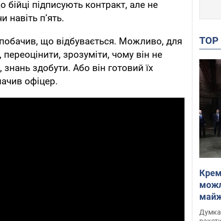
о бійці підписують контракт, але не
чи навіть п’ять.
TO
, побачив, що відбувається. Можливо, для
 переоцінити, зрозуміти, чому він не
 знань здобути. Або він готовий їх
начив офіцер.
Крем
можл
майже
Інте
Думка,
ракети