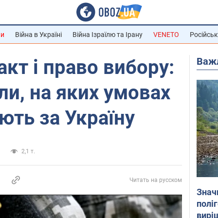
ни
Війна в Україні
Війна Ізраїлю та Ірану
VENETO
Російськ
Важ
акт і право вибору:
ли, на яких умовах
ють за Україну
и
2,1 т.
Читать на русском
Знач
полі
вирі