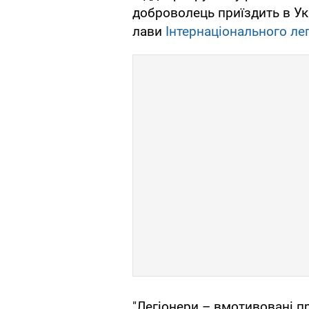
доброволець приїздить в Укр
лави
Інтернаціонального ле
"Легіонери – вмотивовані п