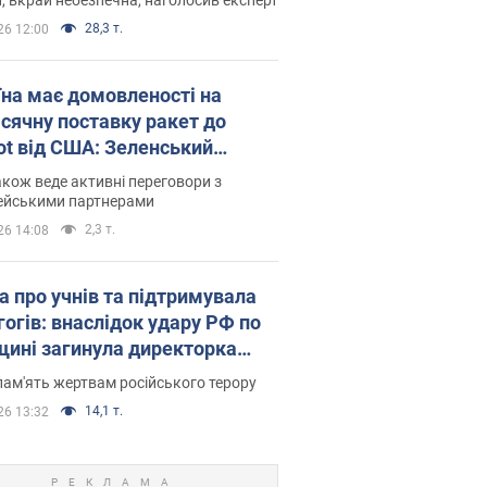
28,3 т.
26 12:00
їна має домовленості на
сячну поставку ракет до
iot від США: Зеленський
рив подробиці
акож веде активні переговори з
ейськими партнерами
2,3 т.
26 14:08
а про учнів та підтримувала
гогів: внаслідок удару РФ по
щині загинула директорка
ького ліцею, її чоловік та онук
пам'ять жертвам російського терору
14,1 т.
26 13:32