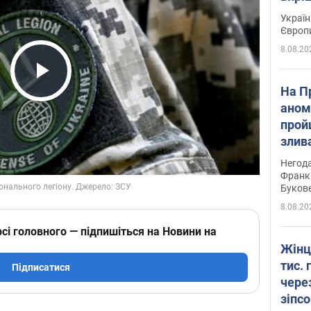
Україн
Європ
8.08.20
Play Video
На П
аном
прой
злив
пере
Негода
річки
Франк
Буков
8.08.20
сі головного — підпишіться на Новини на
Жінц
тис. 
Підписатися
чере
зіпс