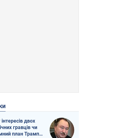
ки
г інтересів двох
ічних гравців чи
мний план Трампа