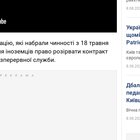
8.08.20
Укра
щомі
Patr
ацію, які набрали чинності з 18 травня
розк
ля іноземців право розірвати контракт
Київ т
європ
езперервної служби.
8.08.20
Дбал
педа
Київ
київс
Вічна 
8.08.20