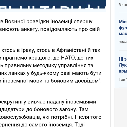
і Пу
Вікт
ав Воєнної розвідки іноземці спершу
Мін
фун
овнюють анкету, повідомляють про свій
мас
Олек
 хтось в Іраку, хтось в Афганістані й так
и прагнемо кращого: до НАТО, до тих
Ні 
ть правильну методику управління та
Лук
арм
них ланках у будь-якому разі мають бути
и іноземної мови та бойовим досвідом",
Ігар
 рекрутингу вивчає надану іноземцями
ндидатури до бойового загону. Там
овослужбовців, які потрібні. Після того
ернення до самого іноземця. Тоді