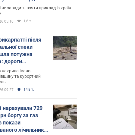
і не завадить взяти приклад із країн
и
1,6 т.
26 05:10
рикарпатті після
альної спеки
шла потужна
а: дороги
творились на
 накрила Івано-
. Відео
івщину та курортний
ель
14,8 т.
26 09:27
і нарахували 729
грн боргу за газ
з покази
ованого лічильника: