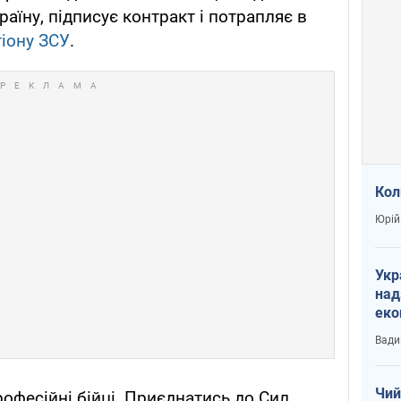
аїну, підписує контракт і потрапляє в
гіону ЗСУ
.
Кол
Юрій
Укр
над
еко
сві
Вади
Чий
рофесійні бійці. Приєднатись до Сил