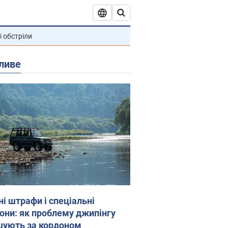
і обстріли
ливе
ні штрафи і спеціальні
гони: як проблему джипінгу
шують за кордоном