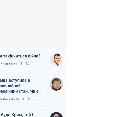
и закінчиться війна?
4,0 т.
 Хрістензен
аїна вступила в
звичайний
номічний стан. Чи є
тло вкінці тунелю?
3,4 т.
м Денисенко
 буде Крим, той і