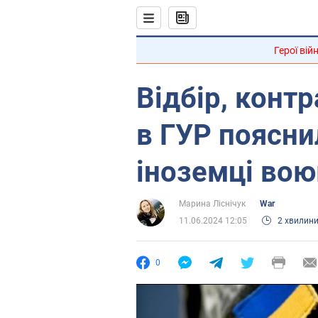
Герої вій
Відбір, контр
в ГУР поясни
іноземці вою
Марина Ліснічук
War
11.06.2024 12:05
2 хвилин
0