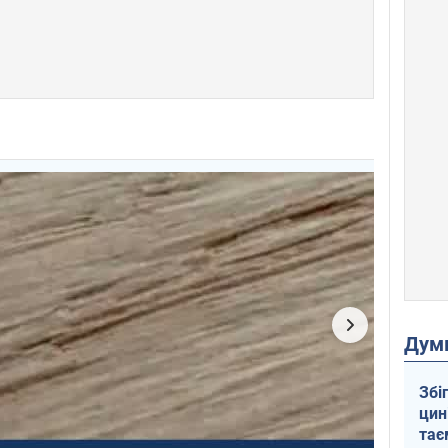
Дум
Збі
цин
тає