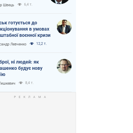
тіна?
6,4 т.
ор Швець
ськ готується до
кціонування в умовах
штабної воєнної кризи
12,2 т.
сандр Левченко
зброї, ні людей: як
ашенко будує нову
ію
8,4 т.
 Тишкевич