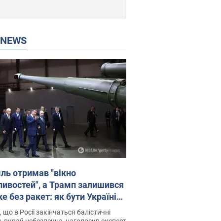
P NEWS
ль отримав "вікно
ивостей", а Трамп залишився
 без ракет: як бути Україні?
рв’ю з Мельником
 що в Росії закінчаться балістичні
, вкрай небезпечна, наголосив експерт